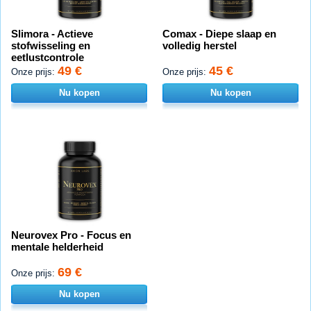
Slimora - Actieve
Comax - Diepe slaap en
stofwisseling en
volledig herstel
eetlustcontrole
49 €
45 €
Onze prijs:
Onze prijs:
Nu kopen
Nu kopen
Neurovex Pro - Focus en
mentale helderheid
69 €
Onze prijs:
Nu kopen