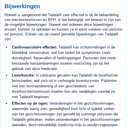
Bijwerkingen
Hoewel is aangetoond dat Tadalafil zeer effectief is bij de behandeling
van erectiestoornissen en BPH, is het belangrijk om bewust te zijn van
de mogelijke bijwerkingen. Hoewel niet iedereen deze bijwerkingen
ervaart, kunnen ze optreden en kunnen ze in ernst variëren van persoon
tot persoon. Enkele van de meest gemelde bijwerkingen van Tadalafil
zijn:
Cardiovasculaire effecten:
Tadalafil kan schommelingen in de
bloeddruk veroorzaken, wat kan leiden tot symptomen zoals
duizeligheid, flauwvallen of hartkloppingen. Personen met reeds
bestaande hartaandoeningen moeten voorzichtig zijn bij het
gebruik van deze medicatie.
Leverfunctie:
In zeldzame gevallen kan Tadalafil de leverfunctie
beïnvloeden, wat zich uit in verhoogde leverenzymen. Patiënten
met een leveraandoening of een geschiedenis van
leverfunctiestoornissen moeten hun arts raadplegen voordat ze
met Tadalafil beginnen.
Effecten op de ogen:
Veranderingen in het gezichtsvermogen,
waaronder wazig zien, gevoeligheid voor licht of tijdelijk verlies
van het gezichtsvermogen zijn gemeld bij sommige personen die
Tadalafil gebruiken. Indien veranderingen in het gezichtsvermogen
optreden, dient onmiddellijk medische hulp te worden ingeroepen.