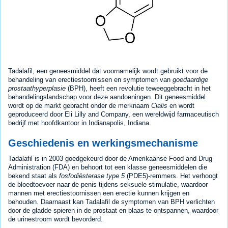
Tadalafil, een geneesmiddel dat voornamelijk wordt gebruikt voor de
behandeling van erectiestoornissen en symptomen van
goedaardige
prostaathyperplasie
(BPH), heeft een revolutie teweeggebracht in het
behandelingslandschap voor deze aandoeningen. Dit geneesmiddel
wordt op de markt gebracht onder de merknaam
Cialis
en wordt
geproduceerd door Eli Lilly and Company, een wereldwijd farmaceutisch
bedrijf met hoofdkantoor in Indianapolis, Indiana.
Geschiedenis en werkingsmechanisme
Tadalafil is in 2003 goedgekeurd door de Amerikaanse Food and Drug
Administration (FDA) en behoort tot een klasse geneesmiddelen die
bekend staat als
fosfodiësterase type 5
(PDE5)-remmers. Het verhoogt
de bloedtoevoer naar de penis tijdens seksuele stimulatie, waardoor
mannen met erectiestoornissen een erectie kunnen krijgen en
behouden. Daarnaast kan Tadalafil de symptomen van BPH verlichten
door de gladde spieren in de prostaat en blaas te ontspannen, waardoor
de urinestroom wordt bevorderd.