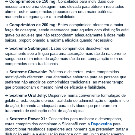
➔
Comprimidos de 150 mg:
Concebidos para indivíduos que
necessitam de uma dosagem mais elevada para obterem resultados
ótimos, estes comprimidos proporcionam uma maior potência,
mantendo a segurança e a tolerabilidade.
➔
Comprimidos de 200 mg:
Estes comprimidos oferecem a maior
força de dosagem, sendo reservados para aqueles com disfunção erétil
grave ou aqueles que não responderam adequadamente à dose mais
baixas, proporcionando a máxima eficácia quando necessário.
➔
Sextreme Sublingual:
Estes comprimidos dissolvem-se
rapidamente sob a língua para uma absorção mais rápida na corrente
sanguínea e um início de ação mais rápido em comparação com os
comprimidos orais tradicionais.
➔
Sextreme Chewable:
Práticos e discretos, estes comprimidos
mastigáveis oferecem uma alternativa saborosa para as pessoas que
preferem não engolir os comprimidos tradicionais, ao mesmo tempo
que proporcionam o mesmo nível de eficácia e fiabilidade.
➔
Sextreme Oral Jelly:
Disponível numa conveniente formulação de
gelatina, esta opção oferece facilidade de administração e rápido início
de ação, tornando-a adequada para indivíduos que procuram um
tratamento de disfunção erétil de ação rápida.
➔
Sextreme Power XL:
Concebidos para melhorar o desempenho,
estes comprimidos combinam o Sildenafil com a
Dapoxetina
para
proporcionar resultados superiores aos homens que pretendem tratar a
disfunção erétil e a ejaculação precoce com um único medicamento.