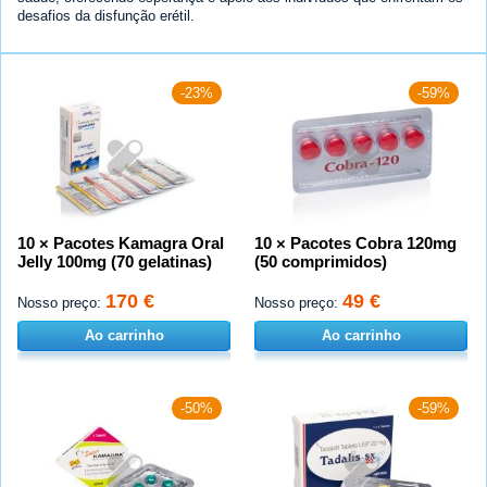
desafios da disfunção erétil.
-23%
-59%
10 × Pacotes Kamagra Oral
10 × Pacotes Cobra 120mg
Jelly 100mg (70 gelatinas)
(50 comprimidos)
170 €
49 €
Nosso preço:
Nosso preço:
Ao carrinho
Ao carrinho
-50%
-59%