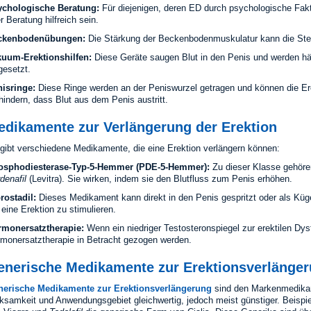
ychologische Beratung:
Für diejenigen, deren ED durch psychologische Fakt
r Beratung hilfreich sein.
ckenbodenübungen:
Die Stärkung der Beckenbodenmuskulatur kann die Steif
uum-Erektionshilfen:
Diese Geräte saugen Blut in den Penis und werden hä
gesetzt.
isringe:
Diese Ringe werden an der Peniswurzel getragen und können die Ere
hindern, dass Blut aus dem Penis austritt.
edikamente zur Verlängerung der Erektion
gibt verschiedene Medikamente, die eine Erektion verlängern können:
osphodiesterase-Typ-5-Hemmer (PDE-5-Hemmer):
Zu dieser Klasse gehör
denafil
(Levitra). Sie wirken, indem sie den Blutfluss zum Penis erhöhen.
rostadil:
Dieses Medikament kann direkt in den Penis gespritzt oder als Küge
eine Erektion zu stimulieren.
rmonersatztherapie:
Wenn ein niedriger Testosteronspiegel zur erektilen Dysf
monersatztherapie in Betracht gezogen werden.
enerische Medikamente zur Erektionsverlänge
nerische Medikamente zur Erektionsverlängerung
sind den Markenmedikam
ksamkeit und Anwendungsgebiet gleichwertig, jedoch meist günstiger. Beispi