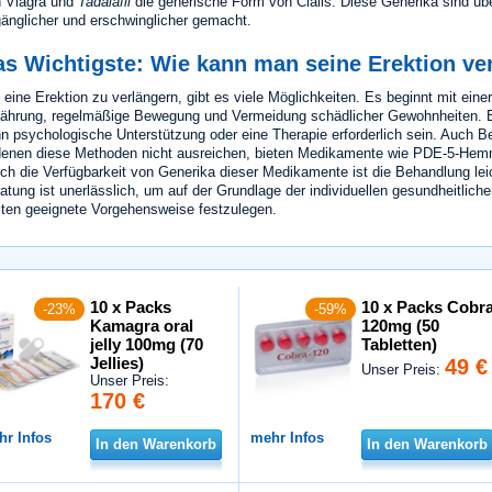
 Viagra und
Tadalafil
die generische Form von Cialis. Diese Generika sind übe
änglicher und erschwinglicher gemacht.
as Wichtigste: Wie kann man seine Erektion ve
eine Erektion zu verlängern, gibt es viele Möglichkeiten. Es beginnt mit ein
ährung, regelmäßige Bewegung und Vermeidung schädlicher Gewohnheiten. 
n psychologische Unterstützung oder eine Therapie erforderlich sein. Auch 
denen diese Methoden nicht ausreichen, bieten Medikamente wie PDE-5-Hemm
ch die Verfügbarkeit von Generika dieser Medikamente ist die Behandlung lei
atung ist unerlässlich, um auf der Grundlage der individuellen gesundheitli
ten geeignete Vorgehensweise festzulegen.
10 x Packs
10 x Packs Cobr
-23%
-59%
Kamagra oral
120mg (50
jelly 100mg (70
Tabletten)
Jellies)
49 €
Unser Preis:
Unser Preis:
170 €
hr Infos
mehr Infos
In den Warenkorb
In den Warenkorb