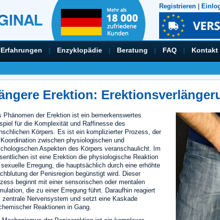
Registrieren
|
Einlo
Erfahrungen
|
Enzyklopädie
|
Beratung
|
FAQ
|
Kontakt
ängere Erektion: Erektionsverlänge
 Phänomen der Erektion ist ein bemerkenswertes
spiel für die Komplexität und Raffinesse des
schlichen Körpers. Es ist ein komplizierter Prozess, der
 Koordination zwischen physiologischen und
chologischen Aspekten des Körpers veranschaulicht. Im
entlichen ist eine Erektion die physiologische Reaktion
 sexuelle Erregung, die hauptsächlich durch eine erhöhte
chblutung der Penisregion begünstigt wird. Dieser
zess beginnt mit einer sensorischen oder mentalen
mulation, die zu einer Erregung führt. Daraufhin reagiert
 zentrale Nervensystem und setzt eine Kaskade
chemischer Reaktionen in Gang.