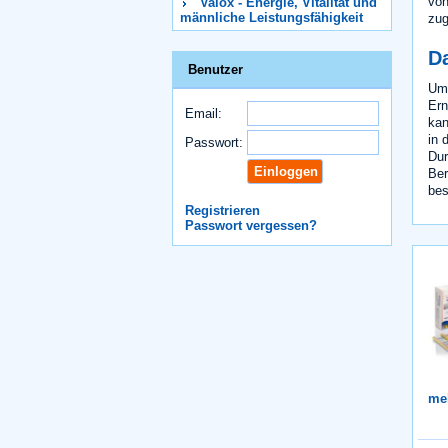
von
Valox - Energie, Vitalität und
männliche Leistungsfähigkeit
zug
D
Benutzer
Um 
Ern
Email:
kan
in 
Passwort:
Dur
Ber
bes
Registrieren
Passwort vergessen?
me