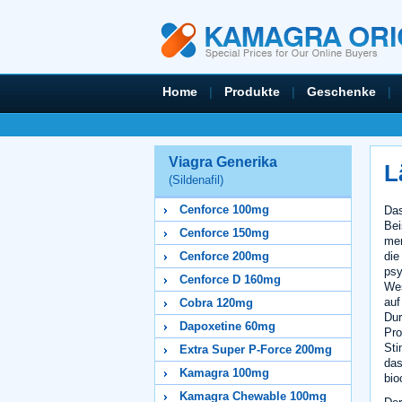
Home
|
Produkte
|
Geschenke
|
Viagra Generika
L
(Sildenafil)
Cenforce 100mg
Das
Bei
Cenforce 150mg
men
die
Cenforce 200mg
psy
Cenforce D 160mg
Wes
auf
Cobra 120mg
Dur
Dapoxetine 60mg
Pro
Sti
Extra Super P-Force 200mg
das
Kamagra 100mg
bio
Kamagra Chewable 100mg