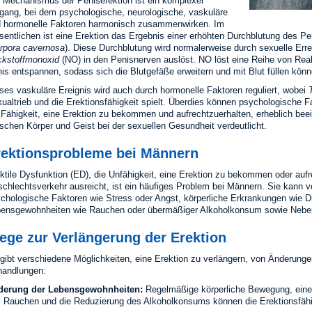
 Mechanismus der Peniserektion ist ein komplexer
gang, bei dem psychologische, neurologische, vaskuläre
 hormonelle Faktoren harmonisch zusammenwirken. Im
entlichen ist eine Erektion das Ergebnis einer erhöhten Durchblutung des P
rpora cavernosa
). Diese Durchblutung wird normalerweise durch sexuelle Erre
ckstoffmonoxid
(NO) in den Penisnerven auslöst. NO löst eine Reihe von Rea
is entspannen, sodass sich die Blutgefäße erweitern und mit Blut füllen könne
ses vaskuläre Ereignis wird auch durch hormonelle Faktoren reguliert, wobei
ualtrieb und die Erektionsfähigkeit spielt. Überdies können psychologische 
 Fähigkeit, eine Erektion zu bekommen und aufrechtzuerhalten, erheblich b
schen Körper und Geist bei der sexuellen Gesundheit verdeutlicht.
rektionsprobleme bei Männern
ktile Dysfunktion (ED), die Unfähigkeit, eine Erektion zu bekommen oder aufre
chlechtsverkehr ausreicht, ist ein häufiges Problem bei Männern. Sie kann 
chologische Faktoren wie Stress oder Angst, körperliche Erkrankungen wie 
ensgewohnheiten wie Rauchen oder übermäßiger Alkoholkonsum sowie Nebe
ege zur Verlängerung der Erektion
gibt verschiedene Möglichkeiten, eine Erektion zu verlängern, von Änderung
andlungen:
derung der Lebensgewohnheiten:
Regelmäßige körperliche Bewegung, eine
 Rauchen und die Reduzierung des Alkoholkonsums können die Erektionsfähig