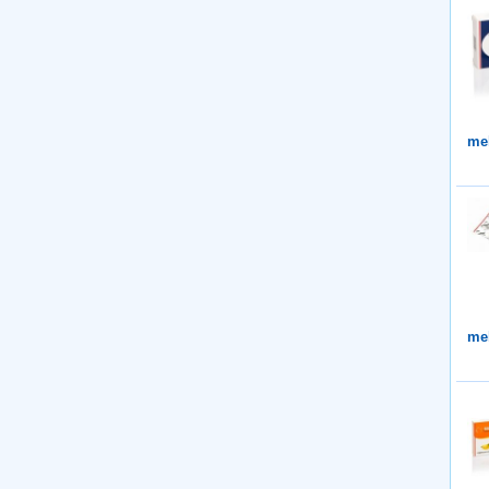
me
me