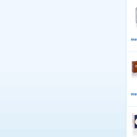
me
me