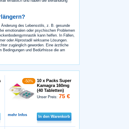
rall erhältlich und haben die Behandlung
rlängern?
er Änderung des Lebensstils, z. B. gesunde
Bei emotionalen oder psychischen Problemen
Beckenbodengymnastik kann helfen. In Fällen,
er oder Alprostadil wirksame Lösungen.
chter zugänglich geworden. Eine ärztliche
chen Bedingungen und Bedürfnisse die am
a
10 x Packs Super
-50%
Kamagra 160mg
(40 Tabletten)
75 €
Unser Preis:
mehr Infos
In den Warenkorb