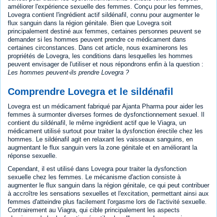
améliorer l'expérience sexuelle des femmes. Conçu pour les femmes,
Lovegra contient l'ingrédient actif sildénafil, connu pour augmenter le
flux sanguin dans la région génitale. Bien que Lovegra soit
principalement destiné aux femmes, certaines personnes peuvent se
demander si les hommes peuvent prendre ce médicament dans
certaines circonstances. Dans cet article, nous examinerons les
propriétés de Lovegra, les conditions dans lesquelles les hommes
peuvent envisager de l'utiliser et nous répondrons enfin à la question :
Les hommes peuvent-ils prendre Lovegra ?
Comprendre Lovegra et le sildénafil
Lovegra est un médicament fabriqué par Ajanta Pharma pour aider les
femmes à surmonter diverses formes de dysfonctionnement sexuel. Il
contient du sildénafil, le même ingrédient actif que le Viagra, un
médicament utilisé surtout pour traiter la dysfonction érectile chez les
hommes. Le sildénafil agit en relaxant les vaisseaux sanguins, en
augmentant le flux sanguin vers la zone génitale et en améliorant la
réponse sexuelle.
Cependant, il est utilisé dans Lovegra pour traiter la dysfonction
sexuelle chez les femmes. Le mécanisme d'action consiste à
augmenter le flux sanguin dans la région génitale, ce qui peut contribuer
à accroître les sensations sexuelles et l'excitation, permettant ainsi aux
femmes d'atteindre plus facilement l'orgasme lors de l'activité sexuelle.
Contrairement au Viagra, qui cible principalement les aspects