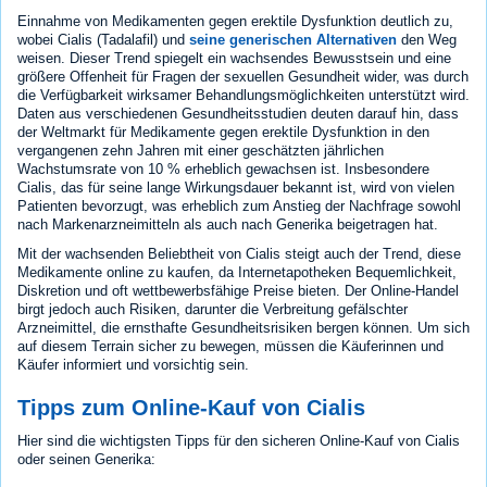
Einnahme von Medikamenten gegen erektile Dysfunktion deutlich zu,
wobei Cialis (Tadalafil) und
seine generischen Alternativen
den Weg
weisen. Dieser Trend spiegelt ein wachsendes Bewusstsein und eine
größere Offenheit für Fragen der sexuellen Gesundheit wider, was durch
die Verfügbarkeit wirksamer Behandlungsmöglichkeiten unterstützt wird.
Daten aus verschiedenen Gesundheitsstudien deuten darauf hin, dass
der Weltmarkt für Medikamente gegen erektile Dysfunktion in den
vergangenen zehn Jahren mit einer geschätzten jährlichen
Wachstumsrate von 10 % erheblich gewachsen ist. Insbesondere
Cialis, das für seine lange Wirkungsdauer bekannt ist, wird von vielen
Patienten bevorzugt, was erheblich zum Anstieg der Nachfrage sowohl
nach Markenarzneimitteln als auch nach Generika beigetragen hat.
Mit der wachsenden Beliebtheit von Cialis steigt auch der Trend, diese
Medikamente online zu kaufen, da Internetapotheken Bequemlichkeit,
Diskretion und oft wettbewerbsfähige Preise bieten. Der Online-Handel
birgt jedoch auch Risiken, darunter die Verbreitung gefälschter
Arzneimittel, die ernsthafte Gesundheitsrisiken bergen können. Um sich
auf diesem Terrain sicher zu bewegen, müssen die Käuferinnen und
Käufer informiert und vorsichtig sein.
Tipps zum Online-Kauf von Cialis
Hier sind die wichtigsten Tipps für den sicheren Online-Kauf von Cialis
oder seinen Generika: