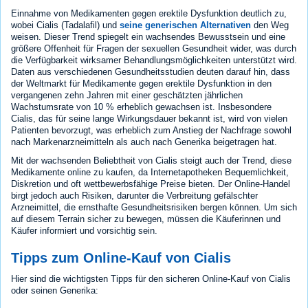
Einnahme von Medikamenten gegen erektile Dysfunktion deutlich zu,
wobei Cialis (Tadalafil) und
seine generischen Alternativen
den Weg
weisen. Dieser Trend spiegelt ein wachsendes Bewusstsein und eine
größere Offenheit für Fragen der sexuellen Gesundheit wider, was durch
die Verfügbarkeit wirksamer Behandlungsmöglichkeiten unterstützt wird.
Daten aus verschiedenen Gesundheitsstudien deuten darauf hin, dass
der Weltmarkt für Medikamente gegen erektile Dysfunktion in den
vergangenen zehn Jahren mit einer geschätzten jährlichen
Wachstumsrate von 10 % erheblich gewachsen ist. Insbesondere
Cialis, das für seine lange Wirkungsdauer bekannt ist, wird von vielen
Patienten bevorzugt, was erheblich zum Anstieg der Nachfrage sowohl
nach Markenarzneimitteln als auch nach Generika beigetragen hat.
Mit der wachsenden Beliebtheit von Cialis steigt auch der Trend, diese
Medikamente online zu kaufen, da Internetapotheken Bequemlichkeit,
Diskretion und oft wettbewerbsfähige Preise bieten. Der Online-Handel
birgt jedoch auch Risiken, darunter die Verbreitung gefälschter
Arzneimittel, die ernsthafte Gesundheitsrisiken bergen können. Um sich
auf diesem Terrain sicher zu bewegen, müssen die Käuferinnen und
Käufer informiert und vorsichtig sein.
Tipps zum Online-Kauf von Cialis
Hier sind die wichtigsten Tipps für den sicheren Online-Kauf von Cialis
oder seinen Generika: