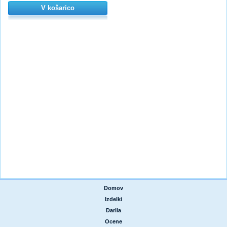
V košarico
Domov
|
Izdelki
|
Darila
|
Ocene