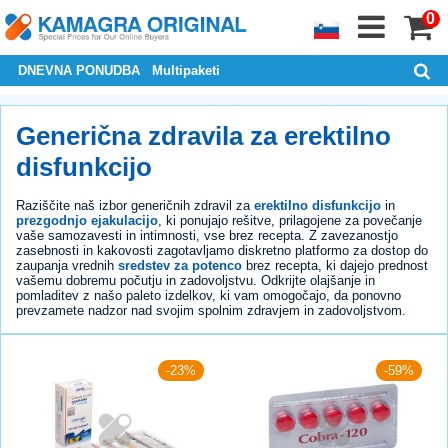
0
DNEVNA PONUDBA
Multipaketi
Generična zdravila za erektilno
disfunkcijo
Raziščite naš izbor generičnih zdravil za
erektilno disfunkcijo
in
prezgodnjo ejakulacijo
, ki ponujajo rešitve, prilagojene za povečanje
vaše samozavesti in intimnosti, vse brez recepta. Z zavezanostjo
zasebnosti in kakovosti zagotavljamo diskretno platformo za dostop do
zaupanja vrednih
sredstev za potenco
brez recepta, ki dajejo prednost
vašemu dobremu počutju in zadovoljstvu. Odkrijte olajšanje in
pomladitev z našo paleto izdelkov, ki vam omogočajo, da ponovno
prevzamete nadzor nad svojim spolnim zdravjem in zadovoljstvom.
-23%
-59%