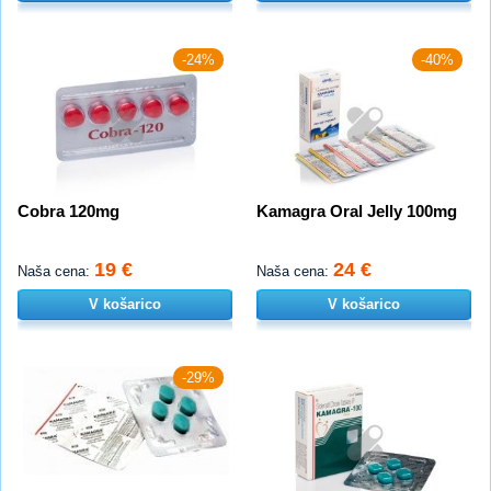
-24%
-40%
Cobra 120mg
Kamagra Oral Jelly 100mg
19 €
24 €
Naša cena:
Naša cena:
V košarico
V košarico
-29%