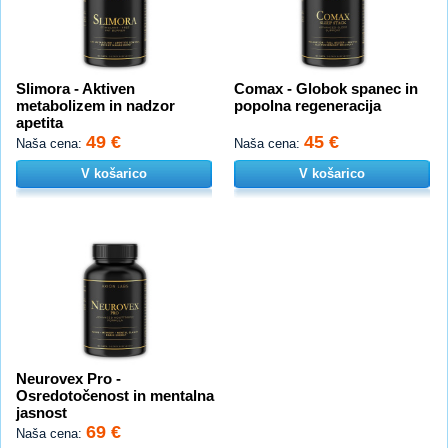
Slimora - Aktiven
Comax - Globok spanec in
metabolizem in nadzor
popolna regeneracija
apetita
49 €
45 €
Naša cena:
Naša cena:
V košarico
V košarico
Neurovex Pro -
Osredotočenost in mentalna
jasnost
69 €
Naša cena: