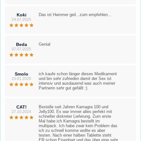
Koki
Das ist Hammer geil...zum empfehlen...
24.07.2025
Beda
Genial
07.07.2025
Smolo
ich kaufe schon länger dieses Medikament
und bin sehr zufrieden damit der Sex ist
15.01.2025
intensiv und ausdauernd was auch meiner
Partnerin sehr gut gefällt :)
CAT!
Bestelle seit Jahren Kamagra 100 und
Jelly100. Es war immer alles perfekt mit
27.10.2024
schneller diskreter Lieferung. Zum erste
Mal habe ich Kamagra bestellt im
multipack. Ich habe zwar kein Problem das
ich zu schnell komme wollte es aber
testen. Nach einer halben Tablette steht
ER schon Eisenhart und das über eine sehr