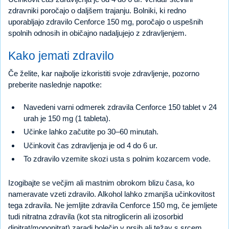
zdravniki poročajo o daljšem trajanju. Bolniki, ki redno
uporabljajo zdravilo Cenforce 150 mg, poročajo o uspešnih
spolnih odnosih in običajno nadaljujejo z zdravljenjem.
Kako jemati zdravilo
Če želite, kar najbolje izkoristiti svoje zdravljenje, pozorno
preberite naslednje napotke:
Navedeni varni odmerek zdravila Cenforce 150 tablet v 24
urah je 150 mg (1 tableta).
Učinke lahko začutite po 30–60 minutah.
Učinkovit čas zdravljenja je od 4 do 6 ur.
To zdravilo vzemite skozi usta s polnim kozarcem vode.
Izogibajte se večjim ali mastnim obrokom blizu časa, ko
nameravate vzeti zdravilo. Alkohol lahko zmanjša učinkovitost
tega zdravila. Ne jemljite zdravila Cenforce 150 mg, če jemljete
tudi nitratna zdravila (kot sta nitroglicerin ali izosorbid
dinitrat/mononitrat) zaradi bolečin v prsih ali težav s srcem.