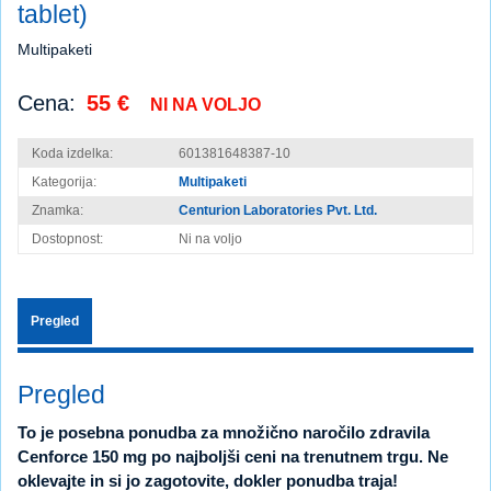
tablet)
Multipaketi
Cena:
55 €
NI NA VOLJO
Koda izdelka:
601381648387-10
Kategorija:
Multipaketi
Znamka:
Centurion Laboratories Pvt. Ltd.
Dostopnost:
Ni na voljo
Pregled
Pregled
To je posebna ponudba za množično naročilo zdravila
Cenforce 150 mg po najboljši ceni na trenutnem trgu. Ne
oklevajte in si jo zagotovite, dokler ponudba traja!