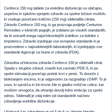
Cenforce 150 mg tablete za erektilno disfunkcijo so običajno,
uspešno in splošno sprejeto zdravilo za spolne težave moških,
ki vsebuje povečano količino (150 mg) sildenafila citrata.
Zdravilo Cenforce 150 mg, ki ga proizvaja podjetje Centurion
Remedies v kliničnih pogojih, je izdelano po visokih standardih,
da bi ustvarili enega najučinkovitejših izdelkov za bolnike z
impotenco. Zdravilo izpolnjuje vse evropske standarde in je
proizvedeno v najsodobnejših laboratorijih, ki izpolnjujejo vse
standarde Agencije za hrano in zdravila (FDA).
Zdravilna učinkovina zdravila Cenforce 150 je sildenafil citrat.
Spada v skupino zdravil, znanih kot zaviralci PDE-5, ki po
spolni stimulaciji povečajo pretok krvi v penis. To doseže z
blokiranjem encima, ki je odgovoren za razgradnjo cGMP. To je
snov, ki sprošča in širi krvne žile in gladke mišične celice, kar
moškim omogoča, da ohranijo dovolj trdno erekcijo za spolni
odnos. Sildenafil je zdaj eden od standardnih načinov
zdravljenja erektilne disfunkcije.
Učinkovit čas zdravljenja je od 4 do 6 ur. Vendar številni