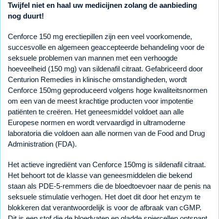
Twijfel niet en haal uw medicijnen zolang de aanbieding
nog duurt!
Cenforce 150 mg erectiepillen zijn een veel voorkomende,
succesvolle en algemeen geaccepteerde behandeling voor de
seksuele problemen van mannen met een verhoogde
hoeveelheid (150 mg) van sildenafil citraat. Gefabriceerd door
Centurion Remedies in klinische omstandigheden, wordt
Cenforce 150mg geproduceerd volgens hoge kwaliteitsnormen
om een van de meest krachtige producten voor impotentie
patiënten te creëren. Het geneesmiddel voldoet aan alle
Europese normen en wordt vervaardigd in ultramoderne
laboratoria die voldoen aan alle normen van de Food and Drug
Administration (FDA).
Het actieve ingrediënt van Cenforce 150mg is sildenafil citraat.
Het behoort tot de klasse van geneesmiddelen die bekend
staan als PDE-5-remmers die de bloedtoevoer naar de penis na
seksuele stimulatie verhogen. Het doet dit door het enzym te
blokkeren dat verantwoordelijk is voor de afbraak van cGMP.
Dit is een stof die de bloedvaten en gladde spiercellen ontspant