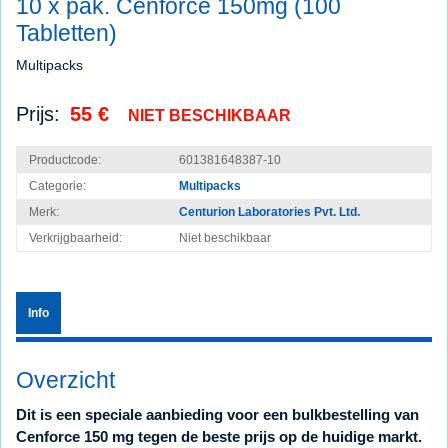
10 x pak. Cenforce 150mg (100
Tabletten)
Multipacks
Prijs:
55 €
NIET BESCHIKBAAR
Productcode:
601381648387-10
Categorie:
Multipacks
Merk:
Centurion Laboratories Pvt. Ltd.
Verkrijgbaarheid:
Niet beschikbaar
Info
Overzicht
Dit is een speciale aanbieding voor een bulkbestelling van
Cenforce 150 mg tegen de beste prijs op de huidige markt.