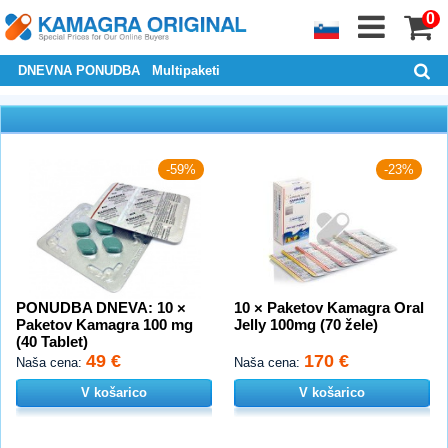
0
DNEVNA PONUDBA
Multipaketi
-59%
-23%
PONUDBA DNEVA: 10 ×
10 × Paketov Kamagra Oral
Paketov Kamagra 100 mg
Jelly 100mg (70 žele)
(40 Tablet)
49 €
170 €
Naša cena:
Naša cena:
V košarico
V košarico