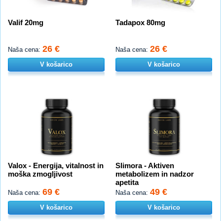
Valif 20mg
Tadapox 80mg
26 €
26 €
Naša cena:
Naša cena:
V košarico
V košarico
Valox - Energija, vitalnost in
Slimora - Aktiven
moška zmogljivost
metabolizem in nadzor
apetita
69 €
49 €
Naša cena:
Naša cena:
V košarico
V košarico