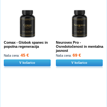
Comax - Globok spanec in
Neurovex Pro -
popolna regeneracija
Osredotočenost in mentalna
jasnost
45 €
69 €
Naša cena:
Naša cena:
V košarico
V košarico