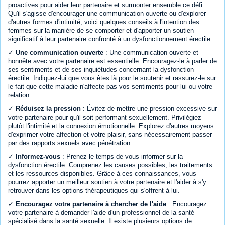
proactives pour aider leur partenaire et surmonter ensemble ce défi.
Qu'il s'agisse d'encourager une communication ouverte ou d'explorer
d'autres formes d'intimité, voici quelques conseils à l'intention des
femmes sur la manière de se comporter et d'apporter un soutien
significatif à leur partenaire confronté à un dysfonctionnement érectile.
✓
Une communication ouverte
: Une communication ouverte et
honnête avec votre partenaire est essentielle. Encouragez-le à parler de
ses sentiments et de ses inquiétudes concernant la dysfonction
érectile. Indiquez-lui que vous êtes là pour le soutenir et rassurez-le sur
le fait que cette maladie n'affecte pas vos sentiments pour lui ou votre
relation.
✓
Réduisez la pression
: Évitez de mettre une pression excessive sur
votre partenaire pour qu'il soit performant sexuellement. Privilégiez
plutôt l'intimité et la connexion émotionnelle. Explorez d'autres moyens
d'exprimer votre affection et votre plaisir, sans nécessairement passer
par des rapports sexuels avec pénétration.
✓
Informez-vous
: Prenez le temps de vous informer sur la
dysfonction érectile. Comprenez les causes possibles, les traitements
et les ressources disponibles. Grâce à ces connaissances, vous
pourrez apporter un meilleur soutien à votre partenaire et l'aider à s'y
retrouver dans les options thérapeutiques qui s'offrent à lui.
✓
Encouragez votre partenaire à chercher de l'aide
: Encouragez
votre partenaire à demander l'aide d'un professionnel de la santé
spécialisé dans la santé sexuelle. Il existe plusieurs options de