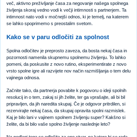
več, aktivno preživljanje časa za negovanje našega spolnega
življenja skoraj vedno vodi k večji intimnosti s partnerjem. Ta
intimnost nato vodi v močnejši odnos, ki je temelj, na katerem
se lahko spoprimemo s preostalim svetom.
Kako se v paru odločiti za spolnost
Spolna odločitev je preprosto zaveza, da bosta nekaj časa in
pozornosti namenila skupnemu spolnemu življenju. To lahko
pomeni, da poskusite z novo rutino, eksperimentirate z novo
vrsto spolne igre ali razvijete nov način razmišljanja o tem delu
vajinega odnosa.
Začnite tako, da partnerja povabite k pogovoru o ideji spolnih
resolucij in o tem, zakaj si jih želite, ter ga vprašajte, ali bi bil
pripravljen, da jih naredita skupaj. Če je odgovor pritrdilen, si
rezervirajte nekaj časa, da skupaj opravita spolni razmislek.
Kaj je bilo lani v vajinem spolnem življenju super? Kakšno si
želite, da bi bilo vaše spolno življenje naslednje leto?
Na podlagi tega se odločita za eno stvar, na katero bi se rada