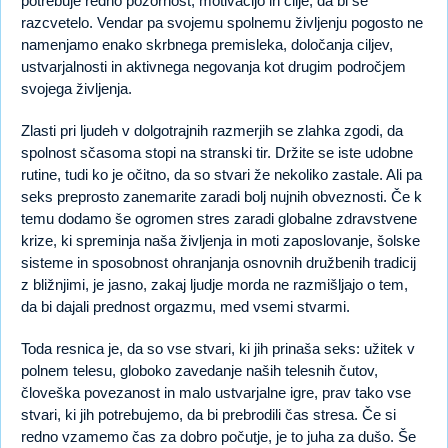
potrebuje redno pozornost, motivacijo in cilje, da bi se
razcvetelo. Vendar pa svojemu spolnemu življenju pogosto ne
namenjamo enako skrbnega premisleka, določanja ciljev,
ustvarjalnosti in aktivnega negovanja kot drugim področjem
svojega življenja.
Zlasti pri ljudeh v dolgotrajnih razmerjih se zlahka zgodi, da
spolnost sčasoma stopi na stranski tir. Držite se iste udobne
rutine, tudi ko je očitno, da so stvari že nekoliko zastale. Ali pa
seks preprosto zanemarite zaradi bolj nujnih obveznosti. Če k
temu dodamo še ogromen stres zaradi globalne zdravstvene
krize, ki spreminja naša življenja in moti zaposlovanje, šolske
sisteme in sposobnost ohranjanja osnovnih družbenih tradicij
z bližnjimi, je jasno, zakaj ljudje morda ne razmišljajo o tem,
da bi dajali prednost orgazmu, med vsemi stvarmi.
Toda resnica je, da so vse stvari, ki jih prinaša seks: užitek v
polnem telesu, globoko zavedanje naših telesnih čutov,
človeška povezanost in malo ustvarjalne igre, prav tako vse
stvari, ki jih potrebujemo, da bi prebrodili čas stresa. Če si
redno vzamemo čas za dobro počutje, je to juha za dušo. Še