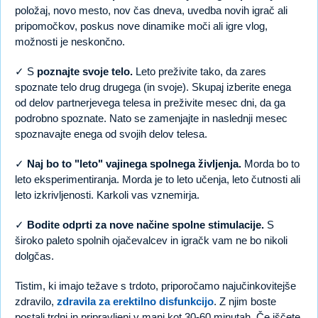
položaj, novo mesto, nov čas dneva, uvedba novih igrač ali
pripomočkov, poskus nove dinamike moči ali igre vlog,
možnosti je neskončno.
✓ S
poznajte svoje telo.
Leto preživite tako, da zares
spoznate telo drug drugega (in svoje). Skupaj izberite enega
od delov partnerjevega telesa in preživite mesec dni, da ga
podrobno spoznate. Nato se zamenjajte in naslednji mesec
spoznavajte enega od svojih delov telesa.
✓
Naj bo to "leto" vajinega spolnega življenja.
Morda bo to
leto eksperimentiranja. Morda je to leto učenja, leto čutnosti ali
leto izkrivljenosti. Karkoli vas vznemirja.
✓
Bodite odprti za nove načine spolne stimulacije.
S
široko paleto spolnih ojačevalcev in igračk vam ne bo nikoli
dolgčas.
Tistim, ki imajo težave s trdoto, priporočamo najučinkovitejše
zdravilo,
zdravila za erektilno disfunkcijo
. Z njim boste
postali trdni in pripravljeni v manj kot 30-60 minutah. Če iščete