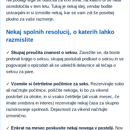
osredotočila v tem letu. Tukaj je nekaj idej, vendar bodite
ustvarjalni in si izmislite nekaj, kar se vam zdi še posebej
plodno za vaše razmerje.
Nekaj spolnih resolucij, o katerih lahko
razmislite
✓
Skupaj preučita znanost o seksu.
Zavežite se, da boste
prebrali knjigo o seksu, skupaj poslušali podkast o seksu in se
pogovarjali o epizodah ali se udeležili delavnice ali tečaja o
seksu za pare.
✓
Vzemite si četrtletne počitnice za seks.
Rezervirajte sobo
ali načrtujte počitnice, poiščite nekoga, ki bo za vikend
poskrbel za otroke, in si vsako četrtletje (ali vsak mesec, če
imate sredstva in interes) rezervirajte nekaj časa za skupno
raziskovanje spolnosti. Dejavnosti za vikend načrtujte
izmenično.
✓
Enkrat na mesec poskusite nekaj novega v postelji.
Nov