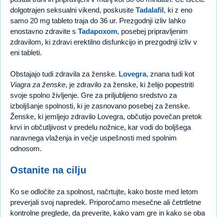
dolgotrajen seksualni vikend, poskusite
Tadalafil
, ki z eno
samo 20 mg tableto traja do 36 ur. Prezgodnji izliv lahko
enostavno zdravite s
Tadapoxom
, posebej pripravljenim
zdravilom, ki zdravi erektilno disfunkcijo in prezgodnji izliv v
eni tableti.
Obstajajo tudi zdravila za ženske.
Lovegra
, znana tudi kot
Viagra za ženske
, je zdravilo za ženske, ki želijo popestriti
svoje spolno življenje. Gre za priljubljeno sredstvo za
izboljšanje spolnosti, ki je zasnovano posebej za ženske.
Ženske, ki jemljejo zdravilo Lovegra, občutijo povečan pretok
krvi in občutljivost v predelu nožnice, kar vodi do boljšega
naravnega vlaženja in večje uspešnosti med spolnim
odnosom.
Ostanite na cilju
Ko se odločite za spolnost, načrtujte, kako boste med letom
preverjali svoj napredek. Priporočamo mesečne ali četrtletne
kontrolne preglede, da preverite, kako vam gre in kako se oba