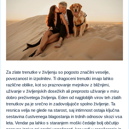
Za zlate trenutke v življenju so pogosto značilni veselje,
povezanost in izpolnitev. Ti dragoceni trenutki imajo lahko
različne oblike, kot so praznovanje mejnikov z bližnjimi,
uživanje v življenjskih dosežkih ali preprosto uživanje v miru
dobro preživetega življenja. Eden od najglobljih virov teh zlatih
trenutkov pa je srečno in zadovoljujoče spolno življenje. Ta
resnica velja ne glede na starost, saj intimnost ostaja ključna
sestavina čustvenega blagostanja in trdnih odnosov skozi vsa
leta. Vendar pa lahko s staranjem moški čedalje bolj občutijo