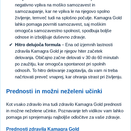
negativno vpliva na moško samozavest in
samozaupanje, kar ne vpliva le na njegovo spolno
življenje, temveč tudi na splošno počutje. Kamagra Gold
lahko pomaga povrniti samozavest, saj moškim
omogoča samozavestno spolnost, spodbuja boljše
odnose in izboljšuje duševno zdravje.
Hitro delujoča formula
– Ena od izjemnih lastnosti
zdravila Kamagra Gold je njegov hiter začetek
delovanja. Običajno začne delovati v 30 do 60 minutah
po zaužitju, kar omogoča spontanost pri spolnih
odnosih. To hitro delovanje zagotavlja, da vam ni treba
načrtovati preveč vnaprej, kar ohranja strast pri življenju.
Prednosti in možni neželeni učinki
Kot vsako zdravilo ima tudi zdravilo Kamagra Gold prednosti
in možne neželene učinke. Poznavanje teh vidikov vam lahko
pomaga pri sprejemanju najboljše odločitve za vaše zdravje.
Prednosti zdravila Kamagra Gold