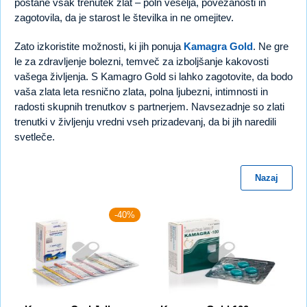
postane vsak trenutek zlat – poln veselja, povezanosti in
zagotovila, da je starost le številka in ne omejitev.
Zato izkoristite možnosti, ki jih ponuja
Kamagra Gold
. Ne gre
le za zdravljenje bolezni, temveč za izboljšanje kakovosti
vašega življenja. S Kamagro Gold si lahko zagotovite, da bodo
vaša zlata leta resnično zlata, polna ljubezni, intimnosti in
radosti skupnih trenutkov s partnerjem. Navsezadnje so zlati
trenutki v življenju vredni vseh prizadevanj, da bi jih naredili
svetleče.
Nazaj
-40%