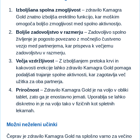
Izboljšana spolna zmogljivost
– zdravilo Kamagra
Gold znatno izboljša erektilno funkcijo, kar moškim
omogoča boljšo zmogljivost med spolno aktivnostjo.
Boljše zadovoljstvo v razmerju
– Zadovoljivo spolno
življenje je pogosto povezano z močnejšo čustveno
vezjo med partnerjema, kar prispeva k večjemu
zadovoljstvu v razmerju.
Večja vzdržljivost
– Z izboljšanjem pretoka krvi in
kakovosti erekcije lahko zdravilo Kamagra Gold pomaga
podaljšati trajanje spolne aktivnosti, kar zagotavlja več
užitka za oba partnerja.
Priročnost
– Zdravilo Kamagra Gold je na voljo v obliki
tablet, zato ga je enostavno jemati. Uporablja se lahko
diskretno in je na voljo tako v fizičnih kot spletnih
lekarnah.
Možni neželeni učinki
Čeprav je zdravilo Kamagra Gold na splošno varno za večino