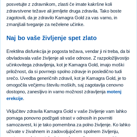
posvetujte z zdravnikom, zlasti če imate kakršne koli
zdravstvene težave ali jemljete druga zdravila. Tako boste
zagotovili, da je zdravilo Kamagra Gold za vas varno, in
zmanjšali tveganje za neželene učinke.
Naj bo vaše življenje spet zlato
Erektilna disfunkcija je pogosta težava, vendar ji ni treba, da bi
obvladovala vaše življenje ali vaše odnose. Z razpoložljivostjo
učinkovitega zdravljenja, kot je Kamagra Gold, imajo moški
priložnost, da si povrnejo spolno zdravje in posledično tudi
srečo. Uvedba generičnih zdravil, kot je Kamagra Gold, je to
omogočila večjemu številu moških, saj zagotavlja cenovno
dostopno, zanesljivo in varno možnost zdravljenja
motenj
erekcije
.
Vključitev zdravila Kamagra Gold v vaše življenje vam lahko
pomaga ponovno podžgati strast v odnosih in povrniti
samozavest, ki je tako pomembna za polno življenje. Ko lahko
uživate v živahnem in zadovoljujočem spolnem življenju,