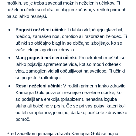
moških, se je treba zavedati možnih neželenih učinkov. Ti
neželeni učinki so običajno blagi in začasni, v redkih primerih
pa so lahko resnejši.
Pogosti neželeni učinki:
Ti lahko vključujejo glavobol,
rdečico, zamašen nos, omotico ali razdražen želodec. Ti
učinki so običajno blagi in se običajno izboljšajo, ko se
vaše telo prilagodi na zdravilo.
Manj pogosti neželeni učinki:
Pri nekaterih moških se
lahko pojavijo spremembe vida, kot so modri odtenek
vida, zamegljen vid ali občutljivost na svetlobo. Ti učinki
so pogosto kratkotrajni.
Resni neželeni učinki:
V redkih primerih lahko zdravilo
Kamagra Gold povzroči resnejše neželene učinke, kot
so podaljšana erekcija (priapizem), nenadna izguba
sluha ali bolečine v prsih. Če se pri vas pojavi kateri koli
od teh simptomov, je nujno, da takoj poiščete zdravniško
pomoč.
Pred začetkom jemanja zdravila Kamagra Gold se nujno