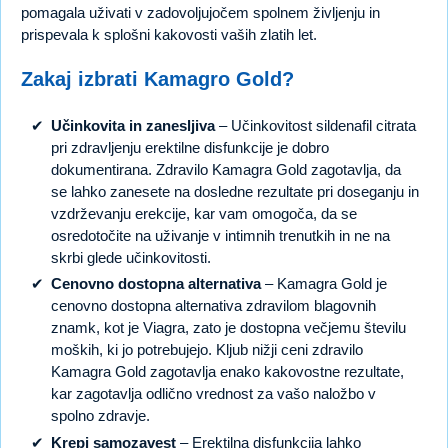
pomagala uživati v zadovoljujočem spolnem življenju in
prispevala k splošni kakovosti vaših zlatih let.
Zakaj izbrati Kamagro Gold?
Učinkovita in zanesljiva
– Učinkovitost sildenafil citrata
pri zdravljenju erektilne disfunkcije je dobro
dokumentirana. Zdravilo Kamagra Gold zagotavlja, da
se lahko zanesete na dosledne rezultate pri doseganju in
vzdrževanju erekcije, kar vam omogoča, da se
osredotočite na uživanje v intimnih trenutkih in ne na
skrbi glede učinkovitosti.
Cenovno dostopna alternativa
– Kamagra Gold je
cenovno dostopna alternativa zdravilom blagovnih
znamk, kot je Viagra, zato je dostopna večjemu številu
moških, ki jo potrebujejo. Kljub nižji ceni zdravilo
Kamagra Gold zagotavlja enako kakovostne rezultate,
kar zagotavlja odlično vrednost za vašo naložbo v
spolno zdravje.
Krepi samozavest
– Erektilna disfunkcija lahko