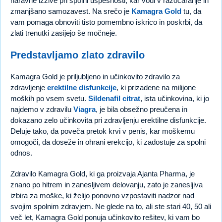
naravne izzive pri spolni uspešnosti, kar vodi v razočaranje in
zmanjšano samozavest. Na srečo je
Kamagra Gold
tu, da
vam pomaga obnoviti tisto pomembno iskrico in poskrbi, da
zlati trenutki zasijejo še močneje.
Predstavljamo zlato zdravilo
Kamagra Gold je priljubljeno in učinkovito zdravilo za
zdravljenje
erektilne disfunkcije
, ki prizadene na milijone
moških po vsem svetu.
Sildenafil citrat
, ista učinkovina, ki jo
najdemo v zdravilu
Viagra
, je bila obsežno preučena in
dokazano zelo učinkovita pri zdravljenju erektilne disfunkcije.
Deluje tako, da poveča pretok krvi v penis, kar moškemu
omogoči, da doseže in ohrani erekcijo, ki zadostuje za spolni
odnos.
Zdravilo Kamagra Gold, ki ga proizvaja Ajanta Pharma, je
znano po hitrem in zanesljivem delovanju, zato je zanesljiva
izbira za moške, ki želijo ponovno vzpostaviti nadzor nad
svojim spolnim zdravjem. Ne glede na to, ali ste stari 40, 50 ali
več let, Kamagra Gold ponuja učinkovito rešitev, ki vam bo