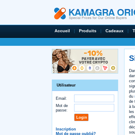
Accueil
|
Produits
|
Cadeaux
|
S
Dan
dan
con
Utilisateur
sig
plu
du
Email:
de 
Mot de
à b
passe:
les
eff
cli
déc
Inscription
sou
Mot de passe oublié?