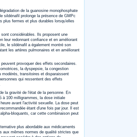
a dégradation de la guanosine monophosphate
le sildénafil prolonge la présence de GMPc
s plus fermes et plus durables lorsqu'elles
 sont considérables. Ils proposent une
 en leur redonnant confiance et en améliorant
tile, le sildénafil a également montré son
latant les artères pulmonaires et en améliorant
peuvent provoquer des effets secondaires.
somotrices, la dyspepsie, la congestion
u modérés, transitoires et disparaissent
ersonnes qui ressentent des effets
.
 de la gravité de l'état de la personne. En
 à 100 milligrammes, la dose initiale
eure avant l'activité sexuelle. La dose peut
e recommandée étant d'une fois par jour. Il est
es alpha-bloquants, car cette combinaison peut
alternative plus abordable aux médicaments
mis aux mêmes normes de qualité strictes que