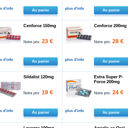
s d'info
plus d'info
Au panier
Au panier
Cenforce 150mg
Cenforce 200mg
23 €
28 €
Notre prix:
Notre prix:
s d'info
plus d'info
Au panier
Au panier
Sildalist 120mg
Extra Super P-
Force 200mg
19 €
24 €
Notre prix:
Notre prix:
s d'info
plus d'info
Au panier
Au panier
Lovegra 100mg
Apcalis-sx Oral