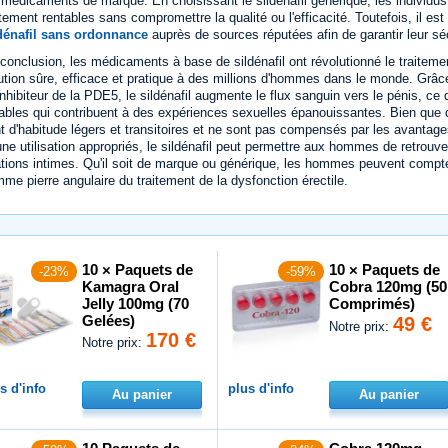
 médicaments de marque. En choisissant le sildénafil générique, les individu
itement rentables sans compromettre la qualité ou l'efficacité. Toutefois, il es
dénafil sans ordonnance
auprès de sources réputées afin de garantir leur sécu
conclusion, les médicaments à base de sildénafil ont révolutionné le traitemen
ution sûre, efficace et pratique à des millions d'hommes dans le monde. Grâ
inhibiteur de la PDE5, le sildénafil augmente le flux sanguin vers le pénis, ce
ables qui contribuent à des expériences sexuelles épanouissantes. Bien que d
t d'habitude légers et transitoires et ne sont pas compensés par les avantages
une utilisation appropriés, le sildénafil peut permettre aux hommes de retrouver
ations intimes. Qu'il soit de marque ou générique, les hommes peuvent compter sur
me pierre angulaire du traitement de la dysfonction érectile.
10 × Paquets de
10 × Paquets de
-23%
-59%
Kamagra Oral
Cobra 120mg (50
Jelly 100mg (70
Comprimés)
Gelées)
49 €
Notre prix:
170 €
Notre prix:
s d'info
plus d'info
Au panier
Au panier