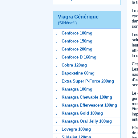
le 
Le 
cyc
Viagra Générique
dan
(Sildénafil)
son
Cenforce 100mg
Les
sol
Cenforce 150mg
leu
Cenforce 200mg
eff
la 
Cenforce D 160mg
Cep
Cobra 120mg
Les
Dapoxetine 60mg
nas
d'e
Extra Super P-Force 200mg
sec
Kamagra 100mg
Le 
Kamagra Chewable 100mg
gén
rec
Kamagra Effervescent 100mg
êtr
Kamagra Gold 100mg
imp
ent
Kamagra Oral Jelly 100mg
Réc
Lovegra 100mg
de 
Sildalist 120mg