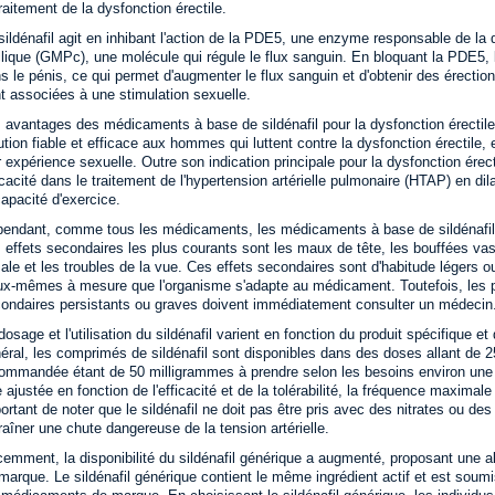
traitement de la dysfonction érectile.
sildénafil agit en inhibant l'action de la PDE5, une enzyme responsable de l
lique (GMPc), une molécule qui régule le flux sanguin. En bloquant la PDE5, 
s le pénis, ce qui permet d'augmenter le flux sanguin et d'obtenir des érection
t associées à une stimulation sexuelle.
 avantages des médicaments à base de sildénafil pour la dysfonction érectile
ution fiable et efficace aux hommes qui luttent contre la dysfonction érectile,
r expérience sexuelle. Outre son indication principale pour la dysfonction érec
icacité dans le traitement de l'hypertension artérielle pulmonaire (HTAP) en di
capacité d'exercice.
endant, comme tous les médicaments, les médicaments à base de sildénafil 
 effets secondaires les plus courants sont les maux de tête, les bouffées va
ale et les troubles de la vue. Ces effets secondaires sont d'habitude légers o
ux-mêmes à mesure que l'organisme s'adapte au médicament. Toutefois, les p
ondaires persistants ou graves doivent immédiatement consulter un médecin
dosage et l'utilisation du sildénafil varient en fonction du produit spécifique et
éral, les comprimés de sildénafil sont disponibles dans des doses allant de 25
ommandée étant de 50 milligrammes à prendre selon les besoins environ une h
e ajustée en fonction de l'efficacité et de la tolérabilité, la fréquence maximal
ortant de noter que le sildénafil ne doit pas être pris avec des nitrates ou d
raîner une chute dangereuse de la tension artérielle.
emment, la disponibilité du sildénafil générique a augmenté, proposant une 
marque. Le sildénafil générique contient le même ingrédient actif et est sou