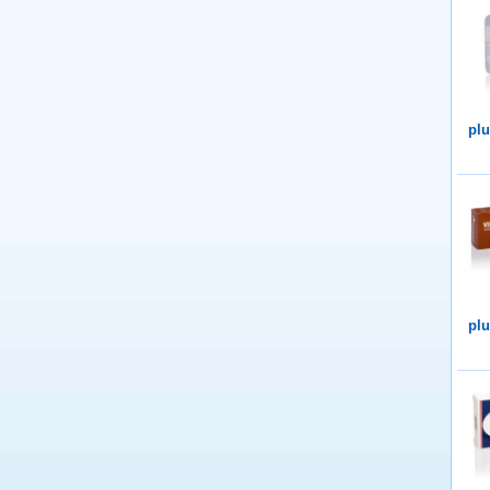
plu
plu