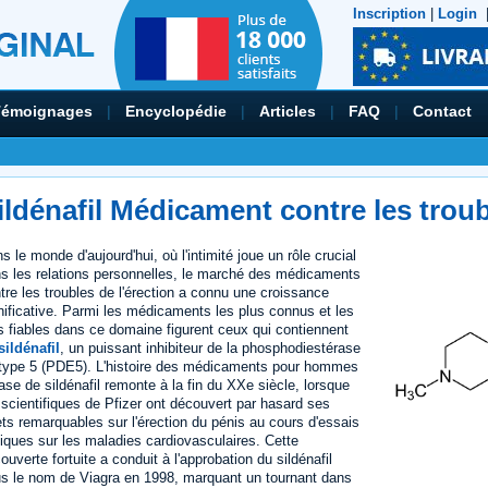
Inscription
|
Login
Témoignages
|
Encyclopédie
|
Articles
|
FAQ
|
Contact
ildénafil Médicament contre les troub
s le monde d'aujourd'hui, où l'intimité joue un rôle crucial
s les relations personnelles, le marché des médicaments
tre les troubles de l'érection a connu une croissance
nificative. Parmi les médicaments les plus connus et les
s fiables dans ce domaine figurent ceux qui contiennent
sildénafil
, un puissant inhibiteur de la phosphodiestérase
type 5 (PDE5). L'histoire des médicaments pour hommes
ase de sildénafil remonte à la fin du XXe siècle, lorsque
 scientifiques de Pfizer ont découvert par hasard ses
ets remarquables sur l'érection du pénis au cours d'essais
niques sur les maladies cardiovasculaires. Cette
ouverte fortuite a conduit à l'approbation du sildénafil
s le nom de Viagra en 1998, marquant un tournant dans