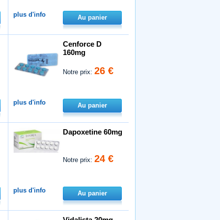
plus d'info
Au panier
Cenforce D
160mg
26 €
Notre prix:
plus d'info
Au panier
Dapoxetine 60mg
24 €
Notre prix:
plus d'info
Au panier
Vidalista 20mg