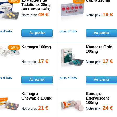
10 Paquets de
Cobra 120mg
-59%
-24%
Tadalis-sx 20mg
(40 Comprimés)
49 €
19 €
Notre prix:
Notre prix:
s d'info
plus d'info
Au panier
Au panier
Kamagra 100mg
Kamagra Gold
-29%
100mg
17 €
17 €
Notre prix:
Notre prix:
s d'info
plus d'info
Au panier
Au panier
Kamagra
Kamagra
Chewable 100mg
Effervescent
100mg
21 €
24 €
Notre prix:
Notre prix: