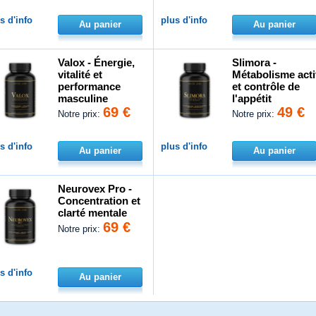
s d'info
plus d'info
Au panier
Au panier
Valox - Énergie,
Slimora -
vitalité et
Métabolisme acti
performance
et contrôle de
masculine
l'appétit
69 €
49 €
Notre prix:
Notre prix:
s d'info
plus d'info
Au panier
Au panier
Neurovex Pro -
Concentration et
clarté mentale
69 €
Notre prix:
s d'info
Au panier