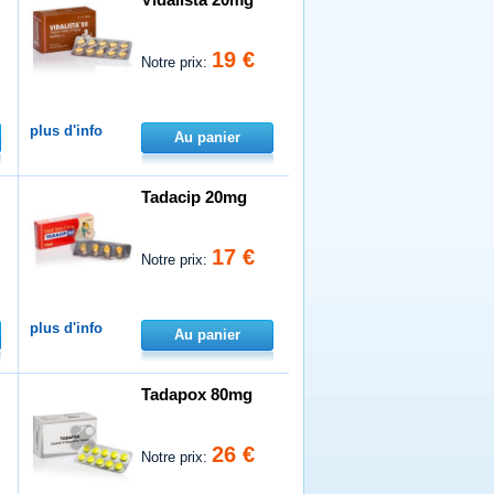
19 €
Notre prix:
plus d'info
Au panier
Tadacip 20mg
17 €
Notre prix:
plus d'info
Au panier
Tadapox 80mg
26 €
Notre prix: