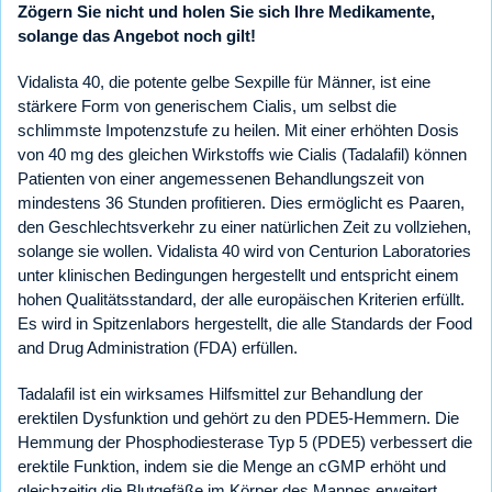
Zögern Sie nicht und holen Sie sich Ihre Medikamente,
solange das Angebot noch gilt!
Vidalista 40, die potente gelbe Sexpille für Männer, ist eine
stärkere Form von generischem Cialis, um selbst die
schlimmste Impotenzstufe zu heilen. Mit einer erhöhten Dosis
von 40 mg des gleichen Wirkstoffs wie Cialis (Tadalafil) können
Patienten von einer angemessenen Behandlungszeit von
mindestens 36 Stunden profitieren. Dies ermöglicht es Paaren,
den Geschlechtsverkehr zu einer natürlichen Zeit zu vollziehen,
solange sie wollen. Vidalista 40 wird von Centurion Laboratories
unter klinischen Bedingungen hergestellt und entspricht einem
hohen Qualitätsstandard, der alle europäischen Kriterien erfüllt.
Es wird in Spitzenlabors hergestellt, die alle Standards der Food
and Drug Administration (FDA) erfüllen.
Tadalafil ist ein wirksames Hilfsmittel zur Behandlung der
erektilen Dysfunktion und gehört zu den PDE5-Hemmern. Die
Hemmung der Phosphodiesterase Typ 5 (PDE5) verbessert die
erektile Funktion, indem sie die Menge an cGMP erhöht und
gleichzeitig die Blutgefäße im Körper des Mannes erweitert,