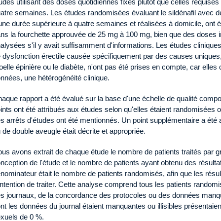
udes utilisant des doses quotidiennes fixes plutôt que celles requises 
atre semaines. Les études randomisées évaluant le sildénafil avec de
une durée supérieure à quatre semaines et réalisées à domicile, ont
ns la fourchette approuvée de 25 mg à 100 mg, bien que des doses in
alysées s'il y avait suffisamment d'informations. Les études clini
 dysfonction érectile causée spécifiquement par des causes uniques,
elle épinière ou le diabète, n'ont pas été prises en compte, car elles 
nnées, une hétérogénéité clinique.
aque rapport a été évalué sur la base d'une échelle de qualité compor
ints ont été attribués aux études selon qu'elles étaient randomisées
s arrêts d'études ont été mentionnés. Un point supplémentaire a été 
 de double aveugle était décrite et appropriée.
us avons extrait de chaque étude le nombre de patients traités par g
nception de l'étude et le nombre de patients ayant obtenu des résultats
nominateur était le nombre de patients randomisés, afin que les résul
intention de traiter. Cette analyse comprend tous les patients random
s journaux, de la concordance des protocoles ou des données manqu
nt les données du journal étaient manquantes ou illisibles présentaie
xuels de 0 %.