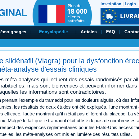
Inscription
|
Login
Témoignages
|
Encyclopédie
|
Articles
|
FAQ
|
Contac
e sildénafil (Viagra) pour la dysfonction ére
éta-analyse d'essais cliniques
es méta-analyses qui incluent des essais randomisés par ail
nhabituelles, mais sont bienvenues et peuvent informer dans
squelles les informations sont contradictoires.
 prenant l'exemple du tramadol pour les douleurs aiguës, où des info
urnies, les résultats de deux études ont été expliqués, l'une montrant
ès efficace, l'autre montrant qu'il n'était pas différent du placebo. La vé
ux. Malgré le fait que le tramadol était utilisé depuis de nombreuse
 respect des exigences réglementaires pour les États-Unis nécessit
tuelles, les méta-analyses ont mis en lumière des résultats utiles.