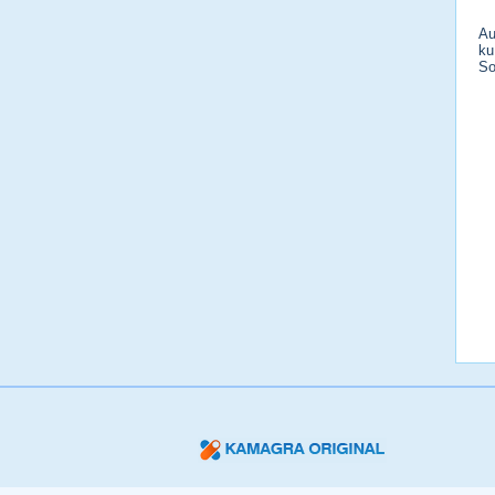
Au
ku
So