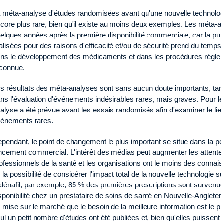
 méta-analyse d'études randomisées avant qu'une nouvelle technologi
core plus rare, bien qu'il existe au moins deux exemples. Les méta-
elques années après la première disponibilité commerciale, car la p
alisées pour des raisons d'efficacité et/ou de sécurité prend du tem
ns le développement des médicaments et dans les procédures réglem
connue.
s résultats des méta-analyses sont sans aucun doute importants, ta
ns l'évaluation d'événements indésirables rares, mais graves. Pour 
alyse a été prévue avant les essais randomisés afin d'examiner le lien
énements rares.
pendant, le point de changement le plus important se situe dans la p
ncement commercial. L'intérêt des médias peut augmenter les attent
ofessionnels de la santé et les organisations ont le moins des conna
 la possibilité de considérer l'impact total de la nouvelle technologie 
ldénafil, par exemple, 85 % des premières prescriptions sont surven
sponibilité chez un prestataire de soins de santé en Nouvelle-Angleter
 mise sur le marché que le besoin de la meilleure information est le p
ul un petit nombre d'études ont été publiées et, bien qu'elles puisse