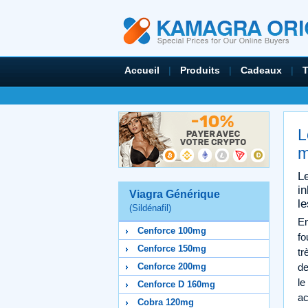
Accueil
|
Produits
|
Cadeaux
|
L
m
L
i
Viagra Générique
le
(Sildénafil)
En
Cenforce 100mg
fo
Cenforce 150mg
tr
Cenforce 200mg
de
le
Cenforce D 160mg
ac
Cobra 120mg