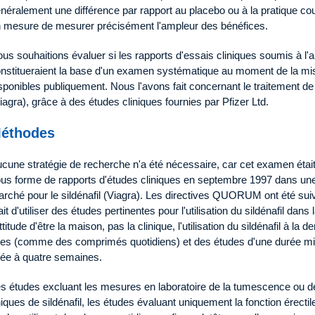
néralement une différence par rapport au placebo ou à la pratique co
 mesure de mesurer précisément l'ampleur des bénéfices.
us souhaitions évaluer si les rapports d'essais cliniques soumis à l'
nstitueraient la base d'un examen systématique au moment de la mise
sponibles publiquement. Nous l'avons fait concernant le traitement de la
iagra), grâce à des études cliniques fournies par Pfizer Ltd.
éthodes
cune stratégie de recherche n'a été nécessaire, car cet examen était 
us forme de rapports d'études cliniques en septembre 1997 dans une
rché pour le sildénafil (Viagra). Les directives QUORUM ont été suivi
ait d'utiliser des études pertinentes pour l'utilisation du sildénafil dans
attitude d'être la maison, pas la clinique, l'utilisation du sildénafil à 
xes (comme des comprimés quotidiens) et des études d'une durée mi
xée à quatre semaines.
s études excluant les mesures en laboratoire de la tumescence ou de
iques de sildénafil, les études évaluant uniquement la fonction érecti