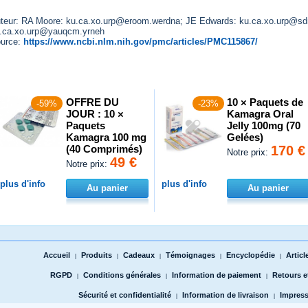
teur: RA Moore:
ku.ca.xo.urp@eroom.werdna
; JE Edwards:
ku.ca.xo.urp@sd
.ca.xo.urp@yauqcm.yrneh
urce:
https://www.ncbi.nlm.nih.gov/pmc/articles/PMC115867/
OFFRE DU
10 × Paquets de
-59%
-23%
JOUR : 10 ×
Kamagra Oral
Paquets
Jelly 100mg (70
Kamagra 100 mg
Gelées)
(40 Comprimés)
170 €
Notre prix:
49 €
Notre prix:
plus d'info
plus d'info
Au panier
Au panier
Accueil
Produits
Cadeaux
Témoignages
Encyclopédie
Articl
|
|
|
|
|
RGPD
Conditions générales
Information de paiement
Retours 
|
|
|
Sécurité et confidentialité
Information de livraison
Impres
|
|