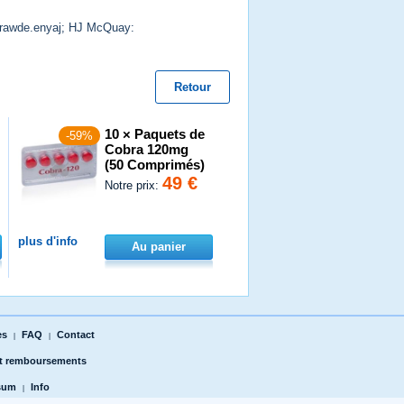
rawde.enyaj
; HJ McQuay:
Retour
10 × Paquets de
-59%
Cobra 120mg
(50 Comprimés)
49 €
Notre prix:
plus d'info
Au panier
es
FAQ
Contact
|
|
et remboursements
sum
Info
|