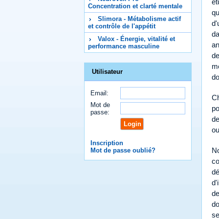
ét
Concentration et clarté mentale
qu
Slimora - Métabolisme actif
d'
et contrôle de l'appétit
da
Valox - Énergie, vitalité et
an
performance masculine
de
mo
Utilisateur
do
Email:
Ch
Mot de
po
passe:
de
ou
Inscription
No
Mot de passe oublié?
co
dé
d'
de
do
se