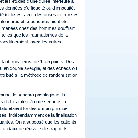
et les études d'une durée inférieure à
s données d'efficacité ou d'innocuité,
 été incluses, avec des doses comprises
férieures et supérieures aient été
ques menées chez des hommes souffrant
 telles que les traumatismes de la
constitueraient, avec les autres
tant trois items, de 1 à 5 points. Des
 ou en double aveugle, et des échecs ou
attribué si la méthode de randomisation
roupe, le schéma posologique, la
 d'efficacité et/ou de sécurité. Le
tats étaient fondés sur un principe
isés, indépendamment de la finalisation
antes. On a supposé que les patients
nt un taux de réussite des rapports