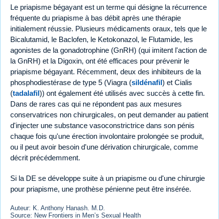
Le priapisme bégayant est un terme qui désigne la récurrence
fréquente du priapisme à bas débit après une thérapie
initialement réussie. Plusieurs médicaments oraux, tels que le
Bicalutamid, le Baclofen, le Ketokonazol, le Flutamide, les
agonistes de la gonadotrophine (GnRH) (qui imitent l'action de
la GnRH) et la Digoxin, ont été efficaces pour prévenir le
priapisme bégayant. Récemment, deux des inhibiteurs de la
phosphodiestérase de type 5 (Viagra (
sildénafil
) et Cialis
(
tadalafil
)) ont également été utilisés avec succès à cette fin.
Dans de rares cas qui ne répondent pas aux mesures
conservatrices non chirurgicales, on peut demander au patient
d'injecter une substance vasoconstrictrice dans son pénis
chaque fois qu'une érection involontaire prolongée se produit,
ou il peut avoir besoin d'une dérivation chirurgicale, comme
décrit précédemment.
Si la DE se développe suite à un priapisme ou d'une chirurgie
pour priapisme, une prothèse pénienne peut être insérée.
Auteur: K. Anthony Hanash. M.D.
Source: New Frontiers in Men’s Sexual Health