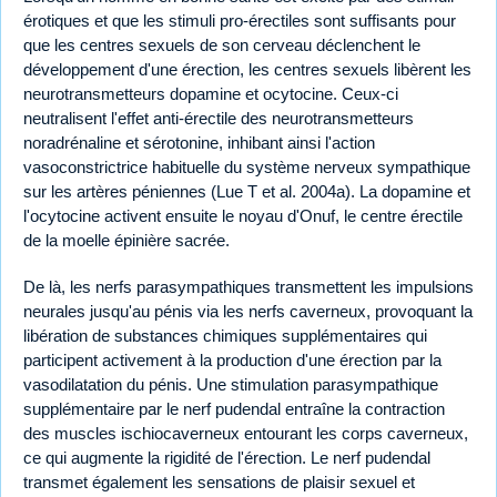
érotiques et que les stimuli pro-érectiles sont suffisants pour
que les centres sexuels de son cerveau déclenchent le
développement d'une érection, les centres sexuels libèrent les
neurotransmetteurs dopamine et ocytocine. Ceux-ci
neutralisent l'effet anti-érectile des neurotransmetteurs
noradrénaline et sérotonine, inhibant ainsi l'action
vasoconstrictrice habituelle du système nerveux sympathique
sur les artères péniennes (Lue T et al. 2004a). La dopamine et
l'ocytocine activent ensuite le noyau d'Onuf, le centre érectile
de la moelle épinière sacrée.
De là, les nerfs parasympathiques transmettent les impulsions
neurales jusqu'au pénis via les nerfs caverneux, provoquant la
libération de substances chimiques supplémentaires qui
participent activement à la production d'une érection par la
vasodilatation du pénis. Une stimulation parasympathique
supplémentaire par le nerf pudendal entraîne la contraction
des muscles ischiocaverneux entourant les corps caverneux,
ce qui augmente la rigidité de l'érection. Le nerf pudendal
transmet également les sensations de plaisir sexuel et