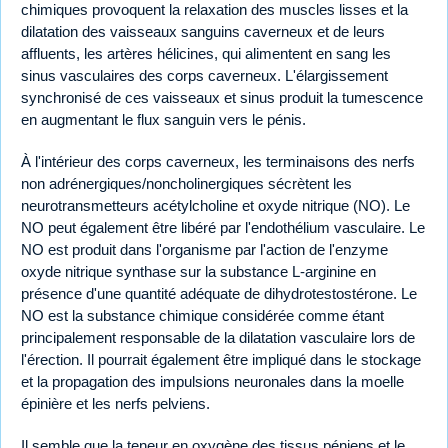
chimiques provoquent la relaxation des muscles lisses et la
dilatation des vaisseaux sanguins caverneux et de leurs
affluents, les artères hélicines, qui alimentent en sang les
sinus vasculaires des corps caverneux. L'élargissement
synchronisé de ces vaisseaux et sinus produit la tumescence
en augmentant le flux sanguin vers le pénis.
À l'intérieur des corps caverneux, les terminaisons des nerfs
non adrénergiques/noncholinergiques sécrètent les
neurotransmetteurs acétylcholine et oxyde nitrique (NO). Le
NO peut également être libéré par l'endothélium vasculaire. Le
NO est produit dans l'organisme par l'action de l'enzyme
oxyde nitrique synthase sur la substance L-arginine en
présence d'une quantité adéquate de dihydrotestostérone. Le
NO est la substance chimique considérée comme étant
principalement responsable de la dilatation vasculaire lors de
l'érection. Il pourrait également être impliqué dans le stockage
et la propagation des impulsions neuronales dans la moelle
épinière et les nerfs pelviens.
Il semble que la teneur en oxygène des tissus péniens et le