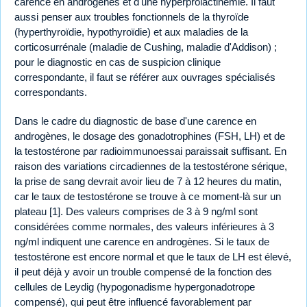
carence en androgènes et d'une hyperprolactinémie. Il faut
aussi penser aux troubles fonctionnels de la thyroïde
(hyperthyroïdie, hypothyroïdie) et aux maladies de la
corticosurrénale (maladie de Cushing, maladie d'Addison) ;
pour le diagnostic en cas de suspicion clinique
correspondante, il faut se référer aux ouvrages spécialisés
correspondants.
Dans le cadre du diagnostic de base d'une carence en
androgènes, le dosage des gonadotrophines (FSH, LH) et de
la testostérone par radioimmunoessai paraissait suffisant. En
raison des variations circadiennes de la testostérone sérique,
la prise de sang devrait avoir lieu de 7 à 12 heures du matin,
car le taux de testostérone se trouve à ce moment-là sur un
plateau [1]. Des valeurs comprises de 3 à 9 ng/ml sont
considérées comme normales, des valeurs inférieures à 3
ng/ml indiquent une carence en androgènes. Si le taux de
testostérone est encore normal et que le taux de LH est élevé,
il peut déjà y avoir un trouble compensé de la fonction des
cellules de Leydig (hypogonadisme hypergonadotrope
compensé), qui peut être influencé favorablement par