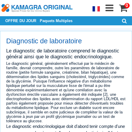
0
OFFRE DU JOUR
Paquets Multiples
Diagnostic de laboratoire
Le diagnostic de laboratoire comprend le diagnostic
général ainsi que le diagnostic endocrinologique.
Le diagnostic général, généralement effectué par le médecin de
famille, devrait comprendre, outre les paramètres de laboratoire de
routine (petite formule sanguine, créatinine, bilan hépatique), une
détermination des lipides sanguins (cholestérol, triglycérides) comme
de la glycémie. Puisque l'influence négative d'un métabolisme
lipidique perturbé sur la musculature lisse de l'émail a pu être
démontrée expérimentalement et qu'une corrélation avec la
dysfonction érectile vasculaire a également été indiquée [2], une
électrophorèse des lipides avec détermination du rapport LDL/HDL est
parfois également proposée pour mieux détecter d'éventuels troubles
du métabolisme lipidique. Pour exclure un diabète sucré encore
subclinique, il semble en outre judicieux de compléter la valeur de la
glycémie à jeun par un profil glycémique journalier ou un test de
tolérance au glucose.
Le diagnostic endocrinologique doit d'abord tenir compte d'une