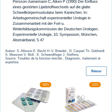
Persson-Juenemann C, Aiken P (1990) Der Einfluss
eines gestörten Lipidstoffwechsels auf die glatte
Schwellkörpermuskulatur beim Kaninchen. In:
Arbeitsgemeinschaft experimenteller Urologie in
Zusammenarbeit mit der Fort-u.
Weiterbildungskommission der Deutschen Urologen.
Experimentelle Urologie, 10. Symposium, München,
Abstraktband, S 47
Auteur: S. Alloussi E. Becht H.-V. Braedel , D. Caspari Th. Gebhardt
S. Meessen V. Moll , K. Schwerdtfeger J. Steffens
Source: Troubles de la fonction érectile , Diagnostic, traitement et
expertise
Retour
-59%
-23%