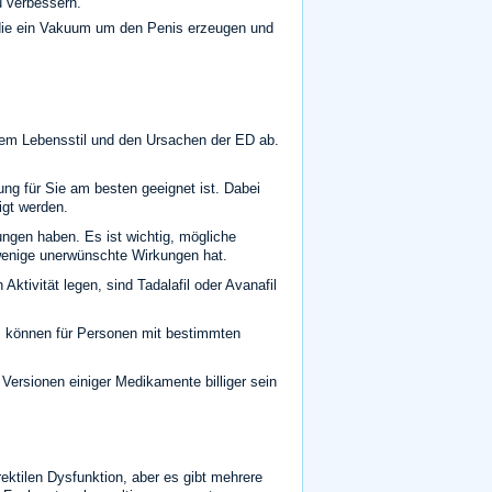
u verbessern.
die ein Vakuum um den Penis erzeugen und
, dem Lebensstil und den Ursachen der ED ab.
ng für Sie am besten geeignet ist. Dabei
igt werden.
gen haben. Es ist wichtig, mögliche
wenige unerwünschte Wirkungen hat.
Aktivität legen, sind Tadalafil oder Avanafil
il, können für Personen mit bestimmten
Versionen einiger Medikamente billiger sein
rektilen Dysfunktion, aber es gibt mehrere