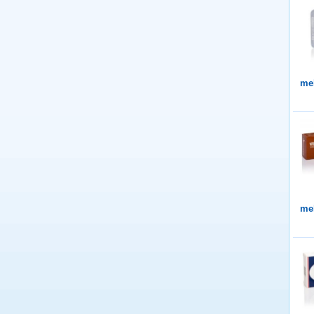
me
me