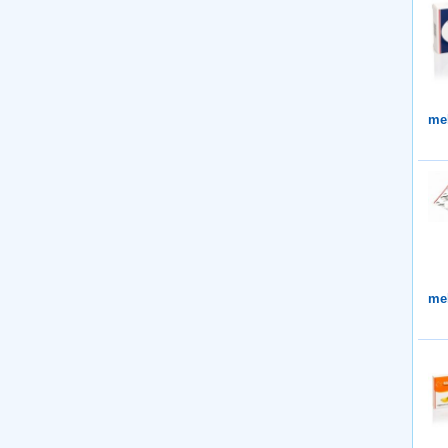
me
me