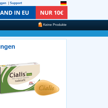
ggen
|
Support
Keine Produkte
ungen