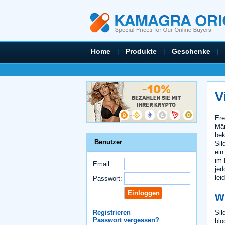
Home
|
Produkte
|
Geschenke
|
V
Ere
Män
bek
Benutzer
Sil
ein
im 
Email:
jed
lei
Passwort:
Wi
Sil
Registrieren
Passwort vergessen?
blo