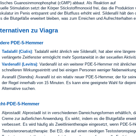
lisches Guanosinmonophosphat (cGMP) abbaut. Als Reaktion auf
uelle Stimulation setzt der Körper Stickstoffmonoxid frei, das die Produktio
kulatur im Penis entspannt und der Blutfluss erhöht wird. Sildenafil hält den
s die Blutgefäße erweitert bleiben, was zum Erreichen und Aufrechterhalten ei
ternativen zu Viagra
dere PDE-5-Hemmer
Tadalafil (Cialis)
: Tadalafil wirkt ähnlich wie Sildenafil, hat aber eine läng
verlängerte Zeitfenster ermöglicht mehr Spontaneität in der sexuellen Aktivit
Vardenafil (Levitra)
: Vardenafil ist ein weiterer PDE-5-Hemmer mit ähnlicher
schnelleren Wirkungseintritt und bei einigen Personen weniger Nebenwirkun
Avanafil (Stendra): Avanafil ist ein relativ neuer PDE-5-Hemmer, der für sein
der Regel innerhalb von 15 Minuten. Es kann eine geeignete Wahl für diejeni
Alternative suchen.
cht-PDE-5-Hemmer
Alprostadil: Alprostadil ist in verschiedenen Darreichungsformen erhältlich, 
Creme zur äußerlichen Anwendung. Es wirkt, indem es die Blutgefäße erweit
verbessert. Es wird häufig als Zweitlinientherapie eingesetzt, wenn PDE-5-
Testosteronersatztherapie: Bei ED, die auf einen niedrigen Testosteronspieg