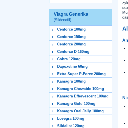
zyk
sex
Mus
Viagra Generika
das
(Sildenafil)
Al
Cenforce 100mg
Cenforce 150mg
An
Cenforce 200mg
Cenforce D 160mg
Cobra 120mg
Dapoxetine 60mg
Extra Super P-Force 200mg
Kamagra 100mg
Kamagra Chewable 100mg
Kamagra Effervescent 100mg
Ni
Kamagra Gold 100mg
Kamagra Oral Jelly 100mg
Lovegra 100mg
Sildalist 120mg