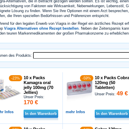
gra-Alternativen, die in Betracht gezogen werden sollten. Es ist wichtig, eine
ücksichtigung von Faktoren wie Wirksamkeit, Nebenwirkungen, Lebensstil, 
ignete Lösung zu finden. Wenn Sie Ihre Optionen mit einem Arzt besprechen,
ffen, die Ihren speziellen Bedürfnissen und Präferenzen entspricht.
rend für den legalen Erwerb von Viagra in der Regel ein ärztliches Rezept erf
op
Viagra Alternativen ohne Rezept bestellen
. Neben der Zeitersparnis kan
den teuren Markenmedikamenten der großen Pharmakonzerne zu erheblichen f
men des Produkts:
10 x Packs
10 x Packs Cobr
-23%
-59%
Kamagra oral
120mg (50
jelly 100mg (70
Tabletten)
Jellies)
49 €
Unser Preis:
Unser Preis:
170 €
hr Infos
mehr Infos
In den Warenkorb
In den Warenkorb