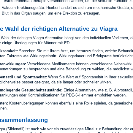
Testosteronersatztherapie verschrieben werden, um die sexuelle Funktion z
Vakuum-Erektionsgeräte: Hierbei handelt es sich um mechanische Geräte, 
Blut in das Organ saugen, um eine Erektion zu erzeugen.
e Wahl der richtigen Alternative zu Viagra
 Wahl der richtigen Viagra Alternative hängt von den individuellen Vorlieben
r einige Überlegungen für Männer mit ED:
ksamkeit:
Sprechen Sie mit Ihrem Arzt, um herauszufinden, welche Behandlu
lten Faktoren wie Wirkungseintritt, Wirkungsdauer und Erfolgsrate berücksicht
benwirkungen:
Verschiedene Medikamente können verschiedene Nebenwirkun
enwirkungen zu besprechen und eine Behandlung zu wählen, die möglichst 
ensstil und Spontaneität:
Wenn Sie Wert auf Spontaneität in Ihrer sexuellen 
licherweise besser geeignet, da sie länger oder schneller wirken.
undlegende Gesundheitszustände:
Einige Alternativen, wie z. B. Alprostad
rankungen oder Kontraindikationen für PDE-5-Hemmer empfohlen werden.
sten:
Kostenüberlegungen können ebenfalls eine Rolle spielen, da generische 
nen.
usammenfassung
gra (Sildenafil) ist nach wie vor ein zuverlässiges Mittel zur Behandlung der e