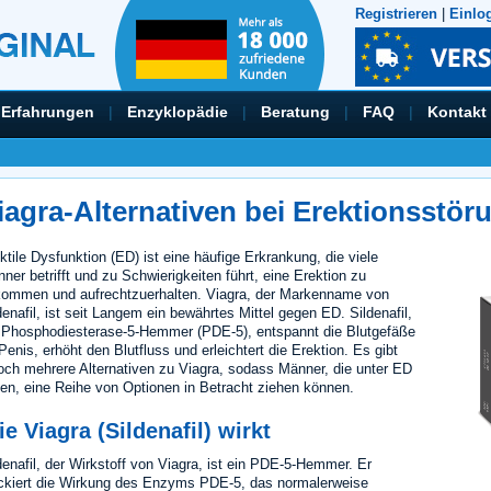
Registrieren
|
Einlo
Erfahrungen
|
Enzyklopädie
|
Beratung
|
FAQ
|
Kontakt
iagra-Alternativen bei Erektionsstör
ktile Dysfunktion (ED) ist eine häufige Erkrankung, die viele
ner betrifft und zu Schwierigkeiten führt, eine Erektion zu
ommen und aufrechtzuerhalten. Viagra, der Markenname von
denafil, ist seit Langem ein bewährtes Mittel gegen ED. Sildenafil,
 Phosphodiesterase-5-Hemmer (PDE-5), entspannt die Blutgefäße
Penis, erhöht den Blutfluss und erleichtert die Erektion. Es gibt
och mehrere Alternativen zu Viagra, sodass Männer, die unter ED
den, eine Reihe von Optionen in Betracht ziehen können.
e Viagra (Sildenafil) wirkt
denafil, der Wirkstoff von Viagra, ist ein PDE-5-Hemmer. Er
ckiert die Wirkung des Enzyms PDE-5, das normalerweise