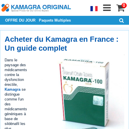
0
OFFRE DU JOUR
Paquets Multiples
Acheter du Kamagra en France :
Un guide complet
Dans le
paysage des
médicaments
contre la
dysfonction
érectile,
Kamagra
se
distingue
comme l'un
des
médicaments
génériques à
base de
sildénafil les
plus