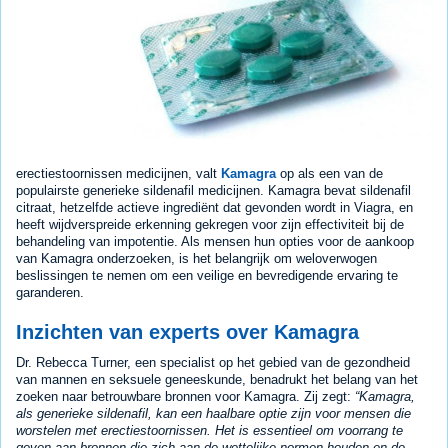
erectiestoornissen medicijnen, valt
Kamagra
op als een van de
populairste generieke sildenafil medicijnen. Kamagra bevat sildenafil
citraat, hetzelfde actieve ingrediënt dat gevonden wordt in Viagra, en
heeft wijdverspreide erkenning gekregen voor zijn effectiviteit bij de
behandeling van impotentie. Als mensen hun opties voor de aankoop
van Kamagra onderzoeken, is het belangrijk om weloverwogen
beslissingen te nemen om een veilige en bevredigende ervaring te
garanderen.
Inzichten van experts over Kamagra
Dr. Rebecca Turner, een specialist op het gebied van de gezondheid
van mannen en seksuele geneeskunde, benadrukt het belang van het
zoeken naar betrouwbare bronnen voor Kamagra. Zij zegt:
Kamagra,
als generieke sildenafil, kan een haalbare optie zijn voor mensen die
worstelen met erectiestoornissen. Het is essentieel om voorrang te
geven aan bronnen die zich aan de wettelijke normen houden en de