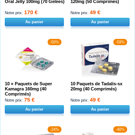
Oral Jelly 100mg (70 Gelées)
120mg (50 Comprimés)
170 €
49 €
Notre prix:
Notre prix:
Au panier
Au panier
-50%
-59%
10 × Paquets de Super
10 Paquets de Tadalis-sx
Kamagra 160mg (40
20mg (40 Comprimés)
Comprimés)
75 €
49 €
Notre prix:
Notre prix:
Au panier
Au panier
-24%
-40%