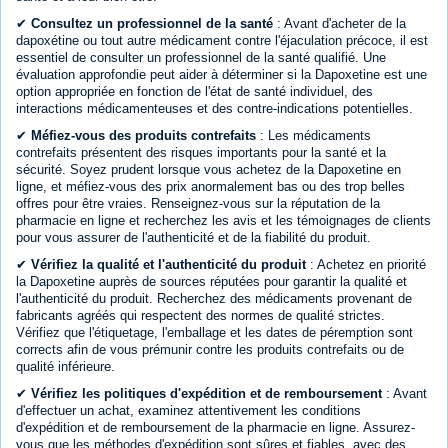
✔
Consultez un professionnel de la santé
: Avant d'acheter de la
dapoxétine ou tout autre médicament contre l'éjaculation précoce, il est
essentiel de consulter un professionnel de la santé qualifié. Une
évaluation approfondie peut aider à déterminer si la Dapoxetine est une
option appropriée en fonction de l'état de santé individuel, des
interactions médicamenteuses et des contre-indications potentielles.
✔
Méfiez-vous des produits contrefaits
: Les médicaments
contrefaits présentent des risques importants pour la santé et la
sécurité. Soyez prudent lorsque vous achetez de la Dapoxetine en
ligne, et méfiez-vous des prix anormalement bas ou des trop belles
offres pour être vraies. Renseignez-vous sur la réputation de la
pharmacie en ligne et recherchez les avis et les témoignages de clients
pour vous assurer de l'authenticité et de la fiabilité du produit.
✔
Vérifiez la qualité et l'authenticité du produit
: Achetez en priorité
la Dapoxetine auprès de sources réputées pour garantir la qualité et
l'authenticité du produit. Recherchez des médicaments provenant de
fabricants agréés qui respectent des normes de qualité strictes.
Vérifiez que l'étiquetage, l'emballage et les dates de péremption sont
corrects afin de vous prémunir contre les produits contrefaits ou de
qualité inférieure.
✔
Vérifiez les politiques d'expédition et de remboursement
: Avant
d'effectuer un achat, examinez attentivement les conditions
d'expédition et de remboursement de la pharmacie en ligne. Assurez-
vous que les méthodes d'expédition sont sûres et fiables, avec des