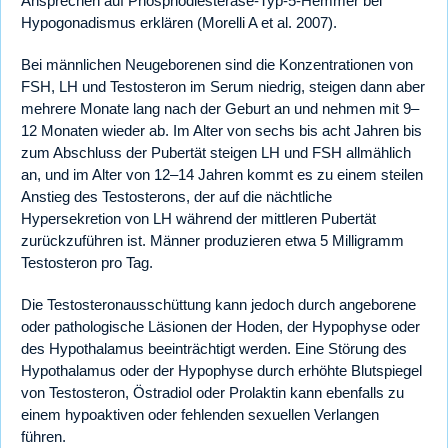
Ansprechen auf Phosphodiesterase-Typ-5-Hemmer bei
Hypogonadismus erklären (Morelli A et al. 2007).
Bei männlichen Neugeborenen sind die Konzentrationen von
FSH, LH und Testosteron im Serum niedrig, steigen dann aber
mehrere Monate lang nach der Geburt an und nehmen mit 9–
12 Monaten wieder ab. Im Alter von sechs bis acht Jahren bis
zum Abschluss der Pubertät steigen LH und FSH allmählich
an, und im Alter von 12–14 Jahren kommt es zu einem steilen
Anstieg des Testosterons, der auf die nächtliche
Hypersekretion von LH während der mittleren Pubertät
zurückzuführen ist. Männer produzieren etwa 5 Milligramm
Testosteron pro Tag.
Die Testosteronausschüttung kann jedoch durch angeborene
oder pathologische Läsionen der Hoden, der Hypophyse oder
des Hypothalamus beeinträchtigt werden. Eine Störung des
Hypothalamus oder der Hypophyse durch erhöhte Blutspiegel
von Testosteron, Östradiol oder Prolaktin kann ebenfalls zu
einem hypoaktiven oder fehlenden sexuellen Verlangen
führen.