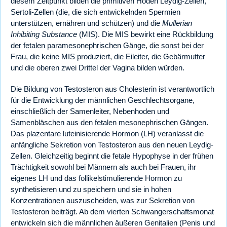
diesem Zeitpunkt bilden die primitiven Hoden Leydig-Zellen,
Sertoli-Zellen (die, die sich entwickelnden Spermien
unterstützen, ernähren und schützen) und die
Mullerian
Inhibiting Substance
(MIS). Die MIS bewirkt eine Rückbildung
der fetalen paramesonephrischen Gänge, die sonst bei der
Frau, die keine MIS produziert, die Eileiter, die Gebärmutter
und die oberen zwei Drittel der Vagina bilden würden.
Die Bildung von Testosteron aus Cholesterin ist verantwortlich
für die Entwicklung der männlichen Geschlechtsorgane,
einschließlich der Samenleiter, Nebenhoden und
Samenbläschen aus den fetalen mesonephrischen Gängen.
Das plazentare luteinisierende Hormon (LH) veranlasst die
anfängliche Sekretion von Testosteron aus den neuen Leydig-
Zellen. Gleichzeitig beginnt die fetale Hypophyse in der frühen
Trächtigkeit sowohl bei Männern als auch bei Frauen, ihr
eigenes LH und das follikelstimulierende Hormon zu
synthetisieren und zu speichern und sie in hohen
Konzentrationen auszuscheiden, was zur Sekretion von
Testosteron beiträgt. Ab dem vierten Schwangerschaftsmonat
entwickeln sich die männlichen äußeren Genitalien (Penis und