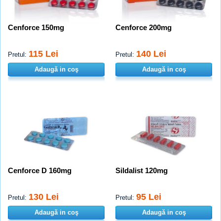
Cenforce 150mg
Cenforce 200mg
115 Lei
140 Lei
Pretul:
Pretul:
Adaugă in coş
Adaugă in coş
Cenforce D 160mg
Sildalist 120mg
130 Lei
95 Lei
Pretul:
Pretul:
Adaugă in coş
Adaugă in coş