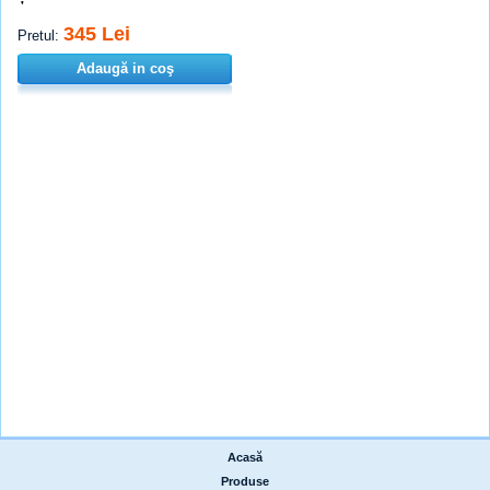
345 Lei
Pretul:
Adaugă in coş
Acasă
|
Produse