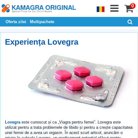
0
Oferta zilei
Multipachete
Experiența Lovegra
Lovegra
este cunoscut și ca „Viagra pentru femei”. Lovegra este
utilizat pentru a trata problemele de libido și pentru a crește capacitatea
unei femei de a avea un orgasm. În acest scurt articol, aruncăm o
privire în culisele Lovegra, un medicament potențial plăcut pentru