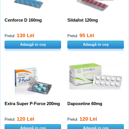
Cenforce D 160mg
Sildalist 120mg
130 Lei
95 Lei
Pretul:
Pretul:
Adaugă in coş
Adaugă in coş
Extra Super P-Force 200mg
Dapoxetine 60mg
120 Lei
120 Lei
Pretul:
Pretul:
Adaugă in coş
Adaugă in coş