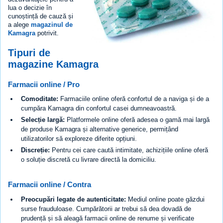
lua o decizie în
cunoștință de cauză și
a alege
magazinul de
Kamagra
potrivit.
Tipuri de
magazine Kamagra
Farmacii online / Pro
Comoditate:
Farmaciile online oferă confortul de a naviga și de a
cumpăra Kamagra din confortul casei dumneavoastră.
Selecție largă:
Platformele online oferă adesea o gamă mai largă
de produse Kamagra și alternative generice, permițând
utilizatorilor să exploreze diferite opțiuni.
Discreție:
Pentru cei care caută intimitate, achizițiile online oferă
o soluție discretă cu livrare directă la domiciliu.
Farmacii online / Contra
Preocupări legate de autenticitate:
Mediul online poate găzdui
surse frauduloase. Cumpărătorii ar trebui să dea dovadă de
prudență și să aleagă farmacii online de renume și verificate