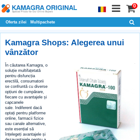
0
Oferta zilei
Multipachete
Kamagra Shops: Alegerea unui
vânzător
În căutarea Kamagra, o
soluție multifațetată
pentru disfuncția
erectilă, consumatorii
se confruntă cu diverse
opțiuni de cumpărare,
fiecare cu avantajele și
capcanele
sale. Indiferent dacă
optați pentru platforme
online, farmacii fizice
sau canale alternative,
este esențial să
înțelegeți avantajele și
dezavantajele pentru a