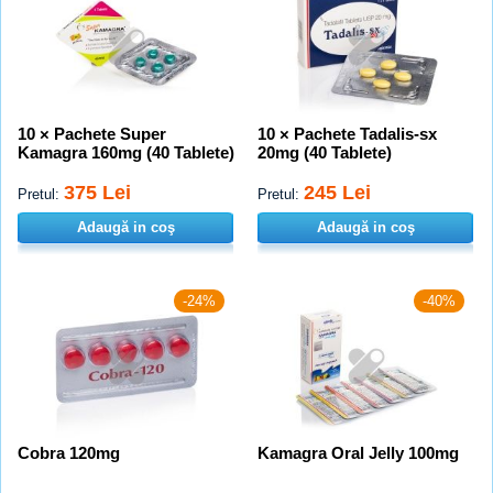
10 × Pachete Super
10 × Pachete Tadalis-sx
Kamagra 160mg (40 Tablete)
20mg (40 Tablete)
375 Lei
245 Lei
Pretul:
Pretul:
Adaugă in coş
Adaugă in coş
-24%
-40%
Cobra 120mg
Kamagra Oral Jelly 100mg