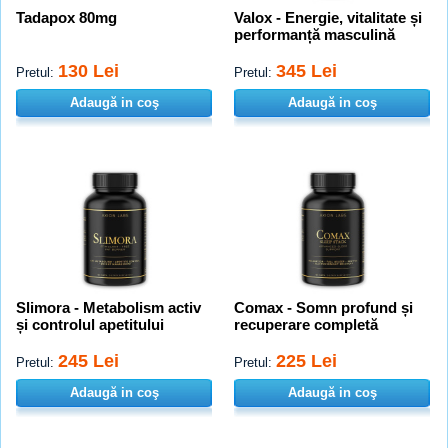
Tadapox 80mg
Valox - Energie, vitalitate și
performanță masculină
130 Lei
345 Lei
Pretul:
Pretul:
Adaugă in coş
Adaugă in coş
Slimora - Metabolism activ
Comax - Somn profund și
și controlul apetitului
recuperare completă
245 Lei
225 Lei
Pretul:
Pretul:
Adaugă in coş
Adaugă in coş