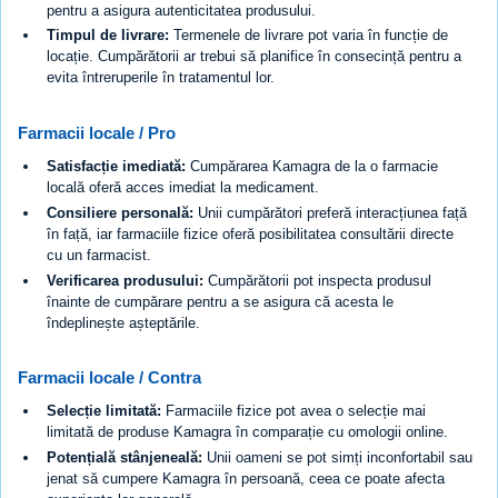
pentru a asigura autenticitatea produsului.
Timpul de livrare:
Termenele de livrare pot varia în funcție de
locație. Cumpărătorii ar trebui să planifice în consecință pentru a
evita întreruperile în tratamentul lor.
Farmacii locale / Pro
Satisfacție imediată:
Cumpărarea Kamagra de la o farmacie
locală oferă acces imediat la medicament.
Consiliere personală:
Unii cumpărători preferă interacțiunea față
în față, iar farmaciile fizice oferă posibilitatea consultării directe
cu un farmacist.
Verificarea produsului:
Cumpărătorii pot inspecta produsul
înainte de cumpărare pentru a se asigura că acesta le
îndeplinește așteptările.
Farmacii locale / Contra
Selecție limitată:
Farmaciile fizice pot avea o selecție mai
limitată de produse Kamagra în comparație cu omologii online.
Potențială stânjeneală:
Unii oameni se pot simți inconfortabil sau
jenat să cumpere Kamagra în persoană, ceea ce poate afecta