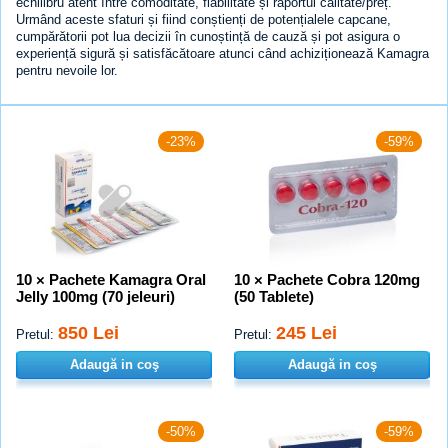
echilibru atent între comoditate, fiabilitate și raportul calitate/preț.
Urmând aceste sfaturi și fiind conștienți de potențialele capcane,
cumpărătorii pot lua decizii în cunoștință de cauză și pot asigura o
experiență sigură și satisfăcătoare atunci când achiziționează Kamagra
pentru nevoile lor.
-23%
-59%
10 × Pachete Kamagra Oral
10 × Pachete Cobra 120mg
Jelly 100mg (70 jeleuri)
(50 Tablete)
850 Lei
245 Lei
Pretul:
Pretul:
Adaugă in coş
Adaugă in coş
-50%
-59%