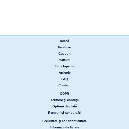
Acasă
|
Produse
|
Cadouri
|
Marturii
|
Enciclopedia
|
Articole
|
FAQ
|
Contact
GDPR
|
Termeni și condiții
|
Opțiuni de plată
|
Retururi și rambursări
Securitate și confidențialitate
|
Informații de livrare