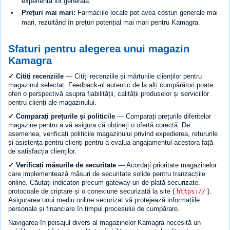
experiența lor generală.
Prețuri mai mari:
Farmaciile locale pot avea costuri generale mai
mari, rezultând în prețuri potențial mai mari pentru Kamagra.
Sfaturi pentru alegerea unui magazin
Kamagra
✓ Citiți recenziile
— Citiți recenziile și mărturiile clienților pentru
magazinul selectat. Feedback-ul autentic de la alți cumpărători poate
oferi o perspectivă asupra fiabilității, calității produselor și serviciilor
pentru clienți ale magazinului.
✓ Comparați prețurile și politicile
— Comparați prețurile diferitelor
magazine pentru a vă asigura că obțineți o ofertă corectă. De
asemenea, verificați politicile magazinului privind expedierea, retururile
și asistența pentru clienți pentru a evalua angajamentul acestora față
de satisfacția clienților.
✓ Verificați măsurile de securitate
— Acordați prioritate magazinelor
care implementează măsuri de securitate solide pentru tranzacțiile
online. Căutați indicatori precum gateway-uri de plată securizate,
protocoale de criptare și o conexiune securizată la site (
).
https://
Asigurarea unui mediu online securizat vă protejează informațiile
personale și financiare în timpul procesului de cumpărare.
Navigarea în peisajul divers al magazinelor Kamagra necesită un