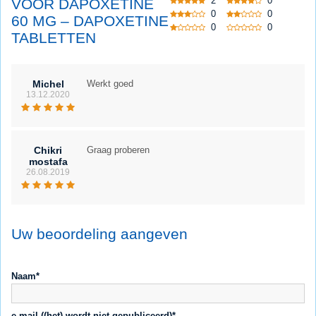
2
0
VOOR DAPOXETINE
0
0
60 MG – DAPOXETINE
0
0
TABLETTEN
Michel
Werkt goed
13.12.2020
Chikri
Graag proberen
mostafa
26.08.2019
Uw beoordeling aangeven
Naam*
e-mail ((het) wordt niet gepubliceerd)*