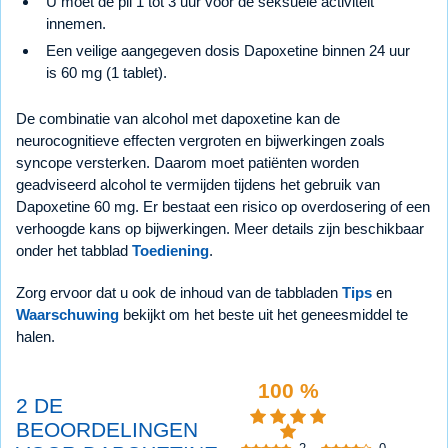
U moet de pil 1 tot 3 uur voor de seksuele activiteit
innemen.
Een veilige aangegeven dosis Dapoxetine binnen 24 uur
is 60 mg (1 tablet).
De combinatie van alcohol met dapoxetine kan de
neurocognitieve effecten vergroten en bijwerkingen zoals
syncope versterken. Daarom moet patiënten worden
geadviseerd alcohol te vermijden tijdens het gebruik van
Dapoxetine 60 mg. Er bestaat een risico op overdosering of een
verhoogde kans op bijwerkingen. Meer details zijn beschikbaar
onder het tabblad
Toediening
.
Zorg ervoor dat u ook de inhoud van de tabbladen
Tips
en
Waarschuwing
bekijkt om het beste uit het geneesmiddel te
halen.
100 %
2 DE
BEOORDELINGEN