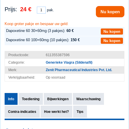
Prijs:
24 €
pak.
Nu kopen
Koop groter pakje en bespaar uw geld:
Dapoxetine 60 30×60mg (3 pakjes):
60 €
Nu kopen
Dapoxetine 60 100×60mg (10 pakjes):
150 €
Nu kopen
Productcode:
611355387596
Categorie:
Generieke Viagra (Sildenafil)
Merk:
Zenit Pharmaceutical Industries Pvt. Ltd.
Verkrijgbaarheid:
Op voorraad
Info
Toediening
Bijwerkingen
Waarschuwing
Contra-indicaties
Hoe werkt het?
Tips