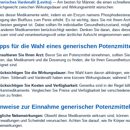
erisches Vardenafil (Levitra)
— Am besten für Männer, die einen schnelleren
ichgewicht zwischen Wirkungsdauer und Wirkungseintritt wünschen.
es dieser Medikamente wirkt, indem es ein Enzym namens Phosphodiesteras
egung den Blutfluss zum Penis erhöht. Es ist wichtig, dass Sie mit Ihrem Ar
besten geeignet ist. Dabei sollten Ihr individueller Gesundheitszustand, m
 anderen Medikamenten berücksichtigt werden. Denken Sie daran, dass diese
ksam sind und verantwortungsvoll unter ärztlicher Aufsicht eingenommen werd
pps für die Wahl eines generischen Potenzmitt
sultieren Sie Ihren Arzt:
Bevor Sie ein Potenzmittel einnehmen, sollten Sie 
fen, das Medikament und die Dosierung zu finden, die für Ihren Gesundheit
ignet sind.
ücksichtigen Sie die Wirkungsdauer:
Ihre Wahl kann davon abhängen, wie
hten. Sildenafil und Vardenafil haben eine kürzere Wirkungsdauer, während T
ücksichtigen Sie Kosten und Verfügbarkeit:
Generika sind in der Regel bil
kenmedikamente. Vergleichen Sie Preise und Verfügbarkeit bei verschiedene
ion zu finden.
inweise zur Einnahme generischer Potenzmitte
gliche Nebenwirkungen:
Obwohl diese Medikamente wirksam sind, können 
zewallungen und Schwindel verursachen. Achten Sie darauf, wie Ihr Körper reag
enwirkungen.