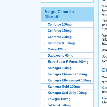
Sil
bek
Viagra Generika
ent
(Sildenafil)
Tad
Cenforce 100mg
bel
Spo
Cenforce 150mg
Var
Cenforce 200mg
Sil
Cenforce D 160mg
hab
Cobra 120mg
Ava
Dapoxetine 60mg
Jed
sex
Extra Super P-Force 200mg
Kamagra 100mg
Di
Kamagra Chewable 100mg
Wäh
Kamagra Effervescent 100mg
gle
Kamagra Gold 100mg
Gen
bew
Kamagra Oral Jelly 100mg
Gen
Lovegra 100mg
Med
Sildalist 120mg