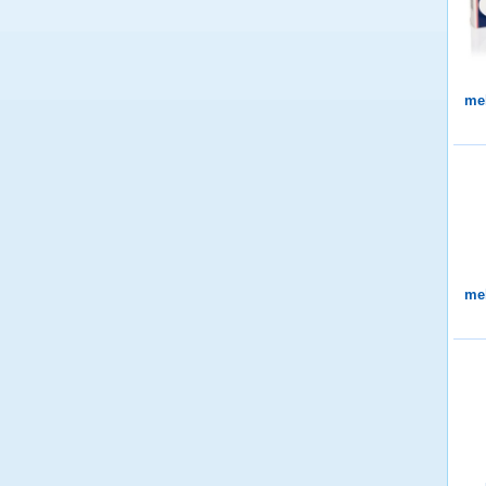
me
me