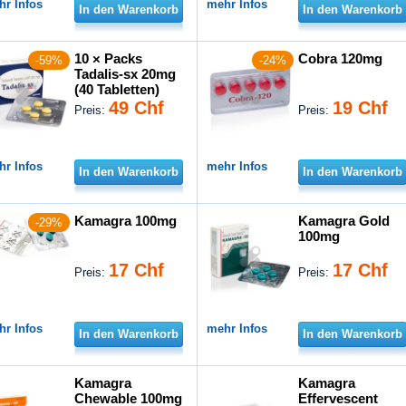
hr Infos
mehr Infos
In den Warenkorb
In den Warenkorb
10 × Packs
Cobra 120mg
-59%
-24%
Tadalis-sx 20mg
(40 Tabletten)
49 Chf
19 Chf
Preis:
Preis:
hr Infos
mehr Infos
In den Warenkorb
In den Warenkorb
Kamagra 100mg
Kamagra Gold
-29%
100mg
17 Chf
17 Chf
Preis:
Preis:
hr Infos
mehr Infos
In den Warenkorb
In den Warenkorb
Kamagra
Kamagra
Chewable 100mg
Effervescent