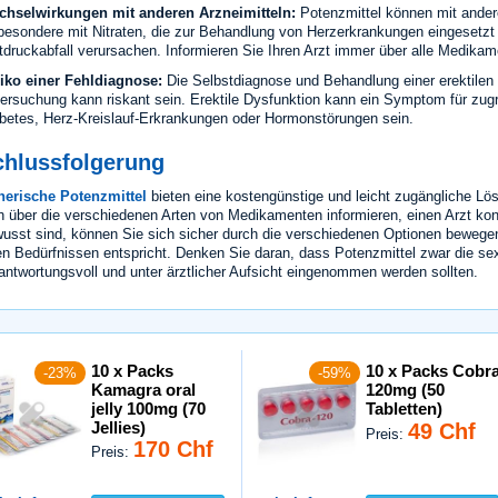
hselwirkungen mit anderen Arzneimitteln:
Potenzmittel können mit ander
besondere mit Nitraten, die zur Behandlung von Herzerkrankungen eingesetzt 
tdruckabfall verursachen. Informieren Sie Ihren Arzt immer über alle Medika
iko einer Fehldiagnose:
Die Selbstdiagnose und Behandlung einer erektilen
ersuchung kann riskant sein. Erektile Dysfunktion kann ein Symptom für zu
betes, Herz-Kreislauf-Erkrankungen oder Hormonstörungen sein.
chlussfolgerung
erische Potenzmittel
bieten eine kostengünstige und leicht zugängliche L
h über die verschiedenen Arten von Medikamenten informieren, einen Arzt kon
usst sind, können Sie sich sicher durch die verschiedenen Optionen bewege
en Bedürfnissen entspricht. Denken Sie daran, dass Potenzmittel zwar die se
antwortungsvoll und unter ärztlicher Aufsicht eingenommen werden sollten.
10 x Packs
10 x Packs Cobr
-23%
-59%
Kamagra oral
120mg (50
jelly 100mg (70
Tabletten)
Jellies)
49 Chf
Preis:
170 Chf
Preis: