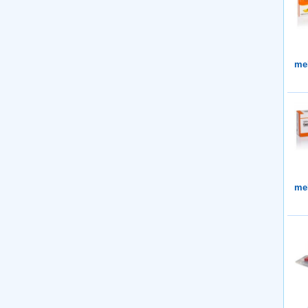
me
me