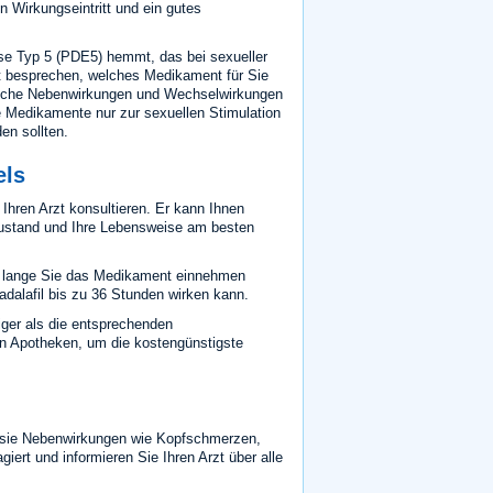
 Wirkungseintritt und ein gutes
e Typ 5 (PDE5) hemmt, das bei sexueller
zt besprechen, welches Medikament für Sie
ögliche Nebenwirkungen und Wechselwirkungen
 Medikamente nur zur sexuellen Stimulation
en sollten.
els
Ihren Arzt konsultieren. Er kann Ihnen
szustand und Ihre Lebensweise am besten
 lange Sie das Medikament einnehmen
adalafil bis zu 36 Stunden wirken kann.
liger als die entsprechenden
n Apotheken, um die kostengünstigste
l
sie Nebenwirkungen wie Kopfschmerzen,
iert und informieren Sie Ihren Arzt über alle