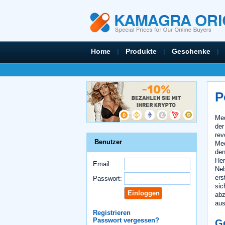
Home
|
Produkte
|
Geschenke
|
P
Med
der
rev
Benutzer
Med
den
Her
Email:
Neb
ers
Passwort:
sic
abz
aus
Registrieren
Passwort vergessen?
G