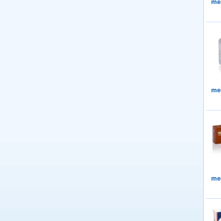
me
me
me