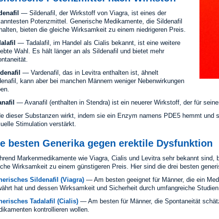
denafil
— Sildenafil, der Wirkstoff von Viagra, ist eines der
anntesten Potenzmittel. Generische Medikamente, die Sildenafil
halten, bieten die gleiche Wirksamkeit zu einem niedrigeren Preis.
alafil
— Tadalafil, im Handel als Cialis bekannt, ist eine weitere
iebte Wahl. Es hält länger an als Sildenafil und bietet mehr
ntaneität.
denafil
— Vardenafil, das in Levitra enthalten ist, ähnelt
denafil, kann aber bei manchen Männern weniger Nebenwirkungen
en.
nafil
— Avanafil (enthalten in Stendra) ist ein neuerer Wirkstoff, der für seine
e dieser Substanzen wirkt, indem sie ein Enzym namens PDE5 hemmt und so d
uelle Stimulation verstärkt.
e besten Generika gegen erektile Dysfunktion
rend Markenmedikamente wie Viagra, Cialis und Levitra sehr bekannt sind, 
iche Wirksamkeit zu einem günstigeren Preis. Hier sind die drei besten gener
erisches Sildenafil (Viagra)
— Am besten geeignet für Männer, die ein Med
ährt hat und dessen Wirksamkeit und Sicherheit durch umfangreiche Studien 
erisches Tadalafil (Cialis)
— Am besten für Männer, die Spontaneität schätze
ikamenten kontrollieren wollen.