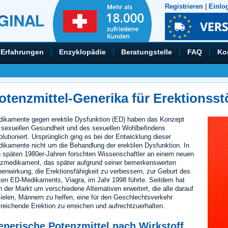
Registrieren
|
Einlo
Erfahrungen
|
Enzyklopädie
|
Beratungstelle
|
FAQ
|
Ko
otenzmittel-Generika für Erektionss
ikamente gegen erektile Dysfunktion (ED) haben das Konzept
 sexuellen Gesundheit und des sexuellen Wohlbefindens
olutioniert. Ursprünglich ging es bei der Entwicklung dieser
ikamente nicht um die Behandlung der erektilen Dysfunktion. In
 späten 1980er-Jahren forschten Wissenschaftler an einem neuen
zmedikament, das später aufgrund seiner bemerkenswerten
enwirkung, die Erektionsfähigkeit zu verbessern, zur Geburt des
ten ED-Medikaments, Viagra, im Jahr 1998 führte. Seitdem hat
h der Markt um verschiedene Alternativen erweitert, die alle darauf
ielen, Männern zu helfen, eine für den Geschlechtsverkehr
reichende Erektion zu erreichen und aufrechtzuerhalten.
enerische Potenzmittel nach Wirkstoff