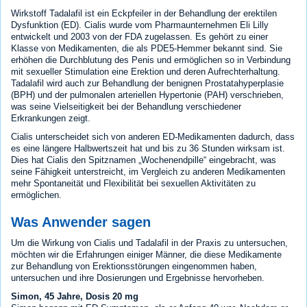
Wirkstoff Tadalafil ist ein Eckpfeiler in der Behandlung der erektilen
Dysfunktion (ED). Cialis wurde vom Pharmaunternehmen Eli Lilly
entwickelt und 2003 von der FDA zugelassen. Es gehört zu einer
Klasse von Medikamenten, die als PDE5-Hemmer bekannt sind. Sie
erhöhen die Durchblutung des Penis und ermöglichen so in Verbindung
mit sexueller Stimulation eine Erektion und deren Aufrechterhaltung.
Tadalafil wird auch zur Behandlung der benignen Prostatahyperplasie
(BPH) und der pulmonalen arteriellen Hypertonie (PAH) verschrieben,
was seine Vielseitigkeit bei der Behandlung verschiedener
Erkrankungen zeigt.
Cialis unterscheidet sich von anderen ED-Medikamenten dadurch, dass
es eine längere Halbwertszeit hat und bis zu 36 Stunden wirksam ist.
Dies hat Cialis den Spitznamen „Wochenendpille“ eingebracht, was
seine Fähigkeit unterstreicht, im Vergleich zu anderen Medikamenten
mehr Spontaneität und Flexibilität bei sexuellen Aktivitäten zu
ermöglichen.
Was Anwender sagen
Um die Wirkung von Cialis und Tadalafil in der Praxis zu untersuchen,
möchten wir die Erfahrungen einiger Männer, die diese Medikamente
zur Behandlung von Erektionsstörungen eingenommen haben,
untersuchen und ihre Dosierungen und Ergebnisse hervorheben.
Simon, 45 Jahre, Dosis 20 mg