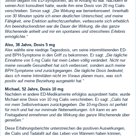
Simon begann mit ED-Symptomen, als er Anfang 40 war. Nachdem er
seinen Arzt konsultiert hatte, wurde ihm eine Dosis von 20 mg Cialis
verschrieben. Simon sagt:
Die Wirkung war bemerkenswert. Innerhalb
von 30 Minuten spürte ich einen deutlichen Unterschied, und meine
Fähigkeit, eine Erektion aufrechtzuerhalten, verbesserte sich erheblich.
Am beeindruckendsten war die Dauer der Wirkung, die das ganze
Wochenende anhielt und mir ein spontanes und stressfreies Erlebnis
ermöglichte.
Alex, 38 Jahre, Dosis 5 mg
Alex wählte eine niedrige Tagesdosis, um seine intermittierenden ED-
und BPH-Symptome in den Griff zu bekommen. Er sagt:
Die tägliche
Einnahme von 5 mg Cialis hat mein Leben völlig verändert. Nicht nur
meine sexuelle Gesundheit hat sich verbessert, sondern auch meine
BPH-Symptome sind zurückgegangen. Die tägliche Dosis bedeutet,
dass ich meine Intimitäten nicht im Voraus planen muss, was sich
positiv auf meine Beziehung ausgewirkt hat.
Michael, 52 Jahre, Dosis 10 mg
Nachdem er andere ED-Medikamente erfolglos ausprobiert hatte, wurde
Michael eine Dosis von 10 mg Cialis verschrieben. Er sagt:
Cialis hat
mir mein Selbstvertrauen zurückgegeben. Die 10-mg-Dosis ist perfekt
für mich und hat nur minimale Nebenwirkungen. Ich kann es am
Freitagabend einnehmen und die Wirkung das ganze Wochenende über
genießen.
Diese Erfahrungsberichte unterstreichen die positiven Auswirkungen,
die Cialis und Tadalafil auf das Leben von Männern haben können,