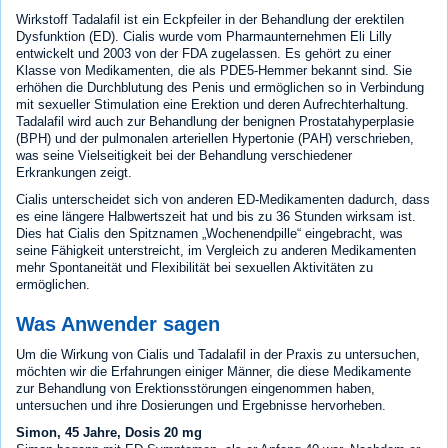
Wirkstoff Tadalafil ist ein Eckpfeiler in der Behandlung der erektilen
Dysfunktion (ED). Cialis wurde vom Pharmaunternehmen Eli Lilly
entwickelt und 2003 von der FDA zugelassen. Es gehört zu einer
Klasse von Medikamenten, die als PDE5-Hemmer bekannt sind. Sie
erhöhen die Durchblutung des Penis und ermöglichen so in Verbindung
mit sexueller Stimulation eine Erektion und deren Aufrechterhaltung.
Tadalafil wird auch zur Behandlung der benignen Prostatahyperplasie
(BPH) und der pulmonalen arteriellen Hypertonie (PAH) verschrieben,
was seine Vielseitigkeit bei der Behandlung verschiedener
Erkrankungen zeigt.
Cialis unterscheidet sich von anderen ED-Medikamenten dadurch, dass
es eine längere Halbwertszeit hat und bis zu 36 Stunden wirksam ist.
Dies hat Cialis den Spitznamen „Wochenendpille“ eingebracht, was
seine Fähigkeit unterstreicht, im Vergleich zu anderen Medikamenten
mehr Spontaneität und Flexibilität bei sexuellen Aktivitäten zu
ermöglichen.
Was Anwender sagen
Um die Wirkung von Cialis und Tadalafil in der Praxis zu untersuchen,
möchten wir die Erfahrungen einiger Männer, die diese Medikamente
zur Behandlung von Erektionsstörungen eingenommen haben,
untersuchen und ihre Dosierungen und Ergebnisse hervorheben.
Simon, 45 Jahre, Dosis 20 mg