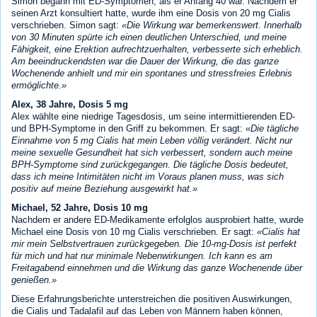
Simon begann mit ED-Symptomen, als er Anfang 40 war. Nachdem er
seinen Arzt konsultiert hatte, wurde ihm eine Dosis von 20 mg Cialis
verschrieben. Simon sagt:
Die Wirkung war bemerkenswert. Innerhalb
von 30 Minuten spürte ich einen deutlichen Unterschied, und meine
Fähigkeit, eine Erektion aufrechtzuerhalten, verbesserte sich erheblich.
Am beeindruckendsten war die Dauer der Wirkung, die das ganze
Wochenende anhielt und mir ein spontanes und stressfreies Erlebnis
ermöglichte.
Alex, 38 Jahre, Dosis 5 mg
Alex wählte eine niedrige Tagesdosis, um seine intermittierenden ED-
und BPH-Symptome in den Griff zu bekommen. Er sagt:
Die tägliche
Einnahme von 5 mg Cialis hat mein Leben völlig verändert. Nicht nur
meine sexuelle Gesundheit hat sich verbessert, sondern auch meine
BPH-Symptome sind zurückgegangen. Die tägliche Dosis bedeutet,
dass ich meine Intimitäten nicht im Voraus planen muss, was sich
positiv auf meine Beziehung ausgewirkt hat.
Michael, 52 Jahre, Dosis 10 mg
Nachdem er andere ED-Medikamente erfolglos ausprobiert hatte, wurde
Michael eine Dosis von 10 mg Cialis verschrieben. Er sagt:
Cialis hat
mir mein Selbstvertrauen zurückgegeben. Die 10-mg-Dosis ist perfekt
für mich und hat nur minimale Nebenwirkungen. Ich kann es am
Freitagabend einnehmen und die Wirkung das ganze Wochenende über
genießen.
Diese Erfahrungsberichte unterstreichen die positiven Auswirkungen,
die Cialis und Tadalafil auf das Leben von Männern haben können,