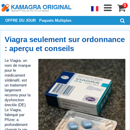
0
OFFRE DU JOUR
Paquets Multiples
Viagra seulement sur ordonnance
: aperçu et conseils
Le Viagra, un
nom de marque
pour le
médicament
sildénafil, est
un traitement
largement
reconnu pour la
dysfonction
érectile (DE).
Le Viagra,
fabriqué par
Pfizer, a
profondément
changé la vie