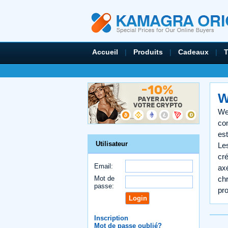
Accueil
|
Produits
|
Cadeaux
|
W
We
co
est
Utilisateur
Les
cré
Email:
axé
Mot de
chr
passe:
pro
Inscription
Mot de passe oublié?