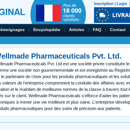
Inscription
|
Login
Témoignages
|
Encyclopédie
|
Articles
|
FAQ
|
Contact
ellmade Pharmaceuticals Pvt. Ltd.
llmade Pharmaceuticals Pvt. Ltd est une société privée constituée le
mme une société non gouvernementale et est enregistrée au Registre 
 le partenaire de choix pour les produits pharmaceutiques et les solut
 valeurs de l'entreprise comprennent la conduite des affaires avec int
ation et le maintien de meilleures normes de la classe à travers tout l
s sur le client. Wellmade Pharmaceuticals s'efforce d'aider les patie
oniques à mener une vie meilleure et plus saine. L'entreprise dévelo
duits pharmaceutiques pour des soins de précision aux patients.