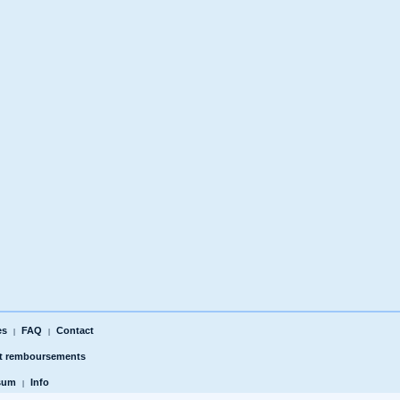
es
FAQ
Contact
|
|
et remboursements
sum
Info
|