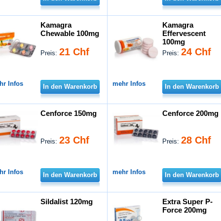
Kamagra
Kamagra
Chewable 100mg
Effervescent
100mg
21 Chf
24 Chf
Preis:
Preis:
hr Infos
mehr Infos
In den Warenkorb
In den Warenkorb
Cenforce 150mg
Cenforce 200mg
23 Chf
28 Chf
Preis:
Preis:
hr Infos
mehr Infos
In den Warenkorb
In den Warenkorb
Sildalist 120mg
Extra Super P-
Force 200mg