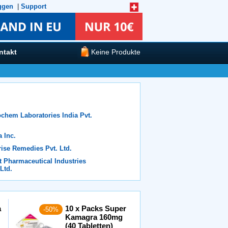
ggen
|
Support
ntakt
Keine Produkte
chem Laboratories India Pvt.
a Inc.
ise Remedies Pvt. Ltd.
t Pharmaceutical Industries
 Ltd.
a
10 x Packs Super
-50%
Kamagra 160mg
(40 Tabletten)