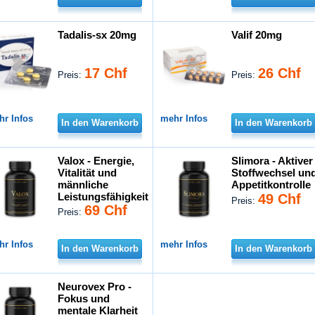
Tadalis-sx 20mg
Valif 20mg
17 Chf
26 Chf
Preis:
Preis:
hr Infos
mehr Infos
In den Warenkorb
In den Warenkorb
Valox - Energie,
Slimora - Aktiver
Vitalität und
Stoffwechsel un
männliche
Appetitkontrolle
Leistungsfähigkeit
49 Chf
Preis:
69 Chf
Preis:
hr Infos
mehr Infos
In den Warenkorb
In den Warenkorb
Neurovex Pro -
Fokus und
mentale Klarheit