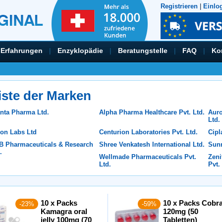
Registrieren
|
Einlo
Erfahrungen
|
Enzyklopädie
|
Beratungstelle
|
FAQ
|
Ko
iste der Marken
nta Pharma Ltd.
Alpha Pharma Healthcare Pvt. Ltd.
Auro
Ltd.
ion Labs Ltd
Centurion Laboratories Pvt. Ltd.
Cipl
B Pharmaceuticals & Research
Shree Venkatesh International Ltd.
Sunr
.
Wellmade Pharmaceuticals Pvt.
Zeni
Ltd.
Pvt.
10 x Packs
10 x Packs Cobr
-23%
-59%
Kamagra oral
120mg (50
jelly 100mg (70
Tabletten)