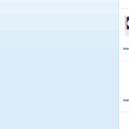
me
me