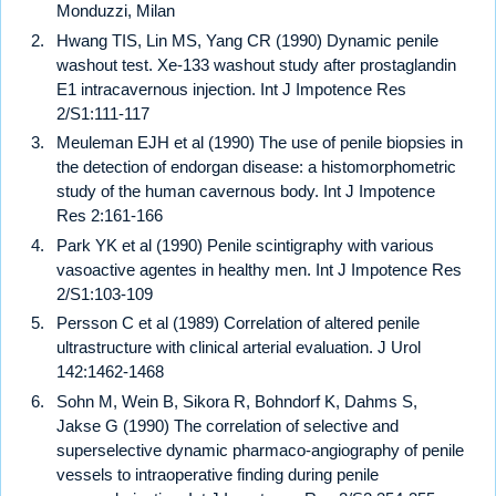
Monduzzi, Milan
Hwang TIS, Lin MS, Yang CR (1990) Dynamic penile
washout test. Xe-133 washout study after prostaglandin
E1 intracavernous injection. Int J Impotence Res
2/S1:111-117
Meuleman EJH et al (1990) The use of penile biopsies in
the detection of endorgan disease: a histomorphometric
study of the human cavernous body. Int J Impotence
Res 2:161-166
Park YK et al (1990) Penile scintigraphy with various
vasoactive agentes in healthy men. Int J Impotence Res
2/S1:103-109
Persson C et al (1989) Correlation of altered penile
ultrastructure with clinical arterial evaluation. J Urol
142:1462-1468
Sohn M, Wein B, Sikora R, Bohndorf K, Dahms S,
Jakse G (1990) The correlation of selective and
superselective dynamic pharmaco-angiography of penile
vessels to intraoperative finding during penile