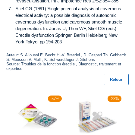
revascularisation. Int J Impotence Res 2/S2:354-355
Stief CG (1991) Single potential analysis of cavernous
electrical activity: a possible diagnosis of autonomic
cavernous dysfunction and cavernous smooth muscle
degeneration. In: Jonas U, Thon WF, Stief CG (eds)
Erectile dysfunction Springer, Berlin Heidelberg New
York Tokyo, pp 194-203
Auteur: S. Alloussi E. Becht H.-V. Braedel , D. Caspari Th. Gebhardt
S. Meessen V. Moll , K. Schwerdtfeger J. Steffens
Source: Troubles de la fonction érectile , Diagnostic, traitement et
expertise
Retour
-57%
-23%