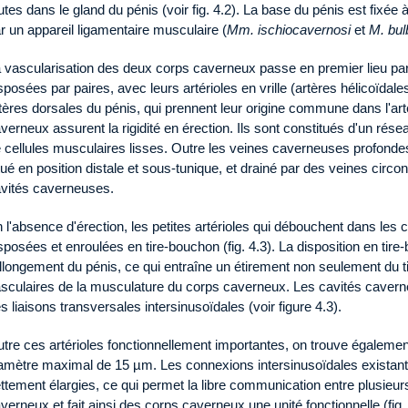
utes dans le gland du pénis (voir fig. 4.2). La base du pénis est fixée
r un appareil ligamentaire musculaire (
Mm. ischiocavernosi
et
M. bu
 vascularisation des deux corps caverneux passe en premier lieu par
sposées par paires, avec leurs artérioles en vrille (artères hélicoïdale
tères dorsales du pénis, qui prennent leur origine commune dans l'art
verneux assurent la rigidité en érection. Ils sont constitués d'un résea
 cellules musculaires lisses. Outre les veines caverneuses profonde
tué en position distale et sous-tunique, et drainé par des veines circ
vités caverneuses.
 l'absence d'érection, les petites artérioles qui débouchent dans les 
sposées et enroulées en tire-bouchon (fig. 4.3). La disposition en tir
allongement du pénis, ce qui entraîne un étirement non seulement du t
sculaires de la musculature du corps caverneux. Les cavités caver
s liaisons transversales intersinusoïdales (voir figure 4.3).
tre ces artérioles fonctionnellement importantes, on trouve également d
amètre maximal de 15 µm. Les connexions intersinusoïdales existant
ttement élargies, ce qui permet la libre communication entre plusie
verneux et fait ainsi des corps caverneux une unité fonctionnelle (fig. 