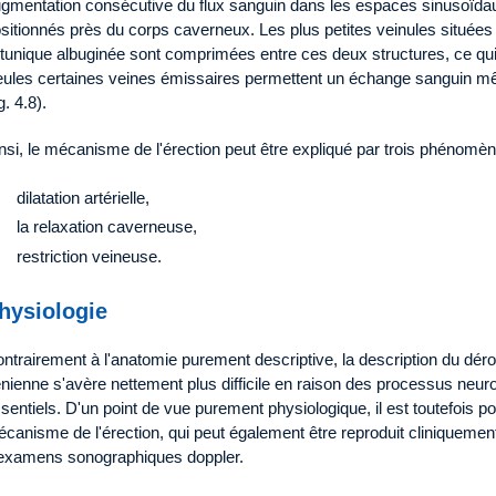
gmentation consécutive du flux sanguin dans les espaces sinusoïd
sitionnés près du corps caverneux. Les plus petites veinules situées
 tunique albuginée sont comprimées entre ces deux structures, ce qui 
ules certaines veines émissaires permettent un échange sanguin m
ig. 4.8).
nsi, le mécanisme de l'érection peut être expliqué par trois phénomèn
dilatation artérielle,
la relaxation caverneuse,
restriction veineuse.
hysiologie
ntrairement à l'anatomie purement descriptive, la description du déro
nienne s'avère nettement plus difficile en raison des processus neu
sentiels. D'un point de vue purement physiologique, il est toutefois po
canisme de l'érection, qui peut également être reproduit cliniquement 
examens sonographiques doppler.