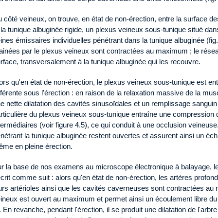
 côté veineux, on trouve, en état de non-érection, entre la surface 
 la tunique albuginée rigide, un plexus veineux sous-tunique situé dans
ines émissaires individuelles pénétrant dans la tunique albuginée (fi
ainées par le plexus veineux sont contractées au maximum ; le résea
rface, transversalement à la tunique albuginée qui les recouvre.
ors qu'en état de non-érection, le plexus veineux sous-tunique est enti
fférente sous l'érection : en raison de la relaxation massive de la m
e nette dilatation des cavités sinusoïdales et un remplissage sanguin
rticulière du plexus veineux sous-tunique entraîne une compression d
termédiaires (voir figure 4.5), ce qui conduit à une occlusion veineu
nétrant la tunique albuginée restent ouvertes et assurent ainsi un éc
me en pleine érection.
r la base de nos examens au microscope électronique à balayage, le
crit comme suit : alors qu'en état de non-érection, les artères profo
urs artérioles ainsi que les cavités caverneuses sont contractées a
ineux est ouvert au maximum et permet ainsi un écoulement libre du s
. En revanche, pendant l'érection, il se produit une dilatation de l'arbr