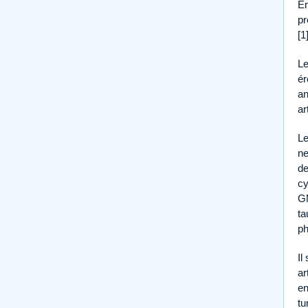
En
pr
[1
Le
ér
an
ar
Le
ne
de
cy
GM
ta
ph
Il
ar
en
tu