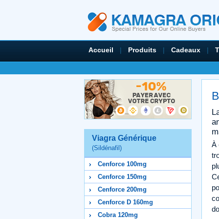
Accueil
|
Produits
|
Cadeaux
|
B
La
an
ma
Viagra Générique
À 
(Sildénafil)
tr
Cenforce 100mg
pl
Ce
Cenforce 150mg
po
Cenforce 200mg
co
Cenforce D 160mg
do
Cobra 120mg