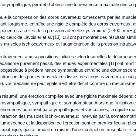
rasympathique, permet d'obtenir une tumescence maximale des cor
ule la compression des corps caverneux tumescents par les muscle
ant l'orgasme, entraîne une rigidité complète des corps caverneux, 
périeures à celles de la pression artérielle systémique (> 400 mmHg).
ec ceux de Lavoisier et al. [13], qui ont pu montrer des résultats simi
s muscles ischiocaverneux et l'augmentation de la pression intracave
ntrairement aux suppositions initiales selon lesquelles la détumes
canisme purement passif, des études expérimentales [11] ont montré
pogastrique à prédominance sympathique entraîne une détumescenc
ntraction des parties musculaires lisses des corps caverneux ainsi q
9). Ce mécanisme peut également être décrit comme un mécanisme inh
 résumé, une érection complète avec une rigidité maximale dépend d
rasympathique, sympathique et somatomoteur. Alors que l'initiation et
énomènes purement parasympathiques et vasculaires, la rigidité maxi
ntraction des muscles ischio-caverneux innervés par la somatomotrici
tumescence et la disparition de l'érection sont en premier lieu un p
mpathique, qui se produit en raison d'une contraction musculaire lis