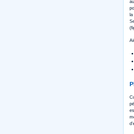
au
po
la
Se
(f
Ai
P
Co
pé
es
mé
d'