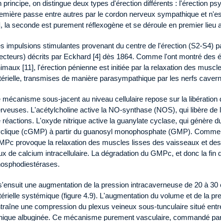
 principe, on distingue deux types d'érection différents : l'érection p
emière passe entre autres par le cordon nerveux sympathique et n'es
], la seconde est purement réflexogène et se déroule en premier lieu a
s impulsions stimulantes provenant du centre de l'érection (S2-S4) p
ecteurs) décrits par Eckhard [4] dès 1864. Comme l'ont montré des
imaux [11], l'érection pénienne est initiée par la relaxation des muscl
térielle, transmises de manière parasympathique par les nerfs caver
 mécanisme sous-jacent au niveau cellulaire repose sur la libération 
rveuses. L'acétylcholine active la NO-synthase (NOS), qui libère de 
 réactions. L'oxyde nitrique active la guanylate cyclase, qui génè
clique (cGMP) à partir du guanosyl monophosphate (GMP). Comme « 
Pc provoque la relaxation des muscles lisses des vaisseaux et des
ux de calcium intracellulaire. La dégradation du GMPc, et donc la fin d
osphodiestérases.
 s'ensuit une augmentation de la pression intracaverneuse de 20 à 3
térielle systémique (figure 4.9). L'augmentation du volume et de la p
traîne une compression du plexus veineux sous-tunculaire situé entre 
nique albuginée. Ce mécanisme purement vasculaire, commandé par