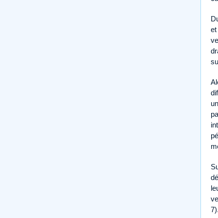
Du
et
ve
dr
su
Al
di
un
pa
in
pé
mê
Su
dé
le
ve
7)