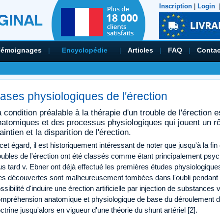
Inscription
|
Login
Témoignages
|
Encyclopédie
|
Articles
|
FAQ
|
Contac
ases physiologiques de l'érection
 condition préalable à la thérapie d'un trouble de l'érection
atomiques et des processus physiologiques qui jouent un rôl
intien et la disparition de l'érection.
cet égard, il est historiquement intéressant de noter que jusqu'à la fi
oubles de l'érection ont été classés comme étant principalement psy
us tard v. Ebner ont déjà effectué les premières études physiologiques
s découvertes sont malheureusement tombées dans l'oubli pendant 
ssibilité d'induire une érection artificielle par injection de substances
mpréhension anatomique et physiologique de base du déroulement de l
ctrine jusqu'alors en vigueur d'une théorie du shunt artériel [2].