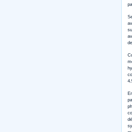
pa
Se
av
su
av
de
Co
mé
hy
co
4.
En
pa
ph
co
dé
sy