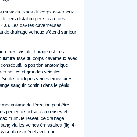
des muscles lisses du corps caverneux
 le tiers distal du pénis avec des
g. 4.6). Les cavités caverneuses
u de drainage veineux s'étend sur leur
èrement visible, l'image est très
usculature lisse du corps caverneux avec
 consécutif, la position anatomique
es petites et grandes veinules
se. Seules quelques veines émissaires
hange sanguin continu dans le pénis,
 mécanisme de l'érection peut être
ndes péniennes intracaverneuses et
u maximum, le réseau de drainage
ang via les veines émissaires (fig. 4-
e vasculaire artériel avec une