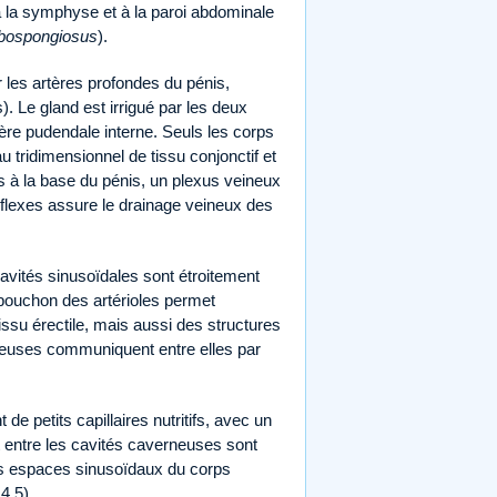
 à la symphyse et à la paroi abdominale
lbospongiosus
).
 les artères profondes du pénis,
s). Le gland est irrigué par les deux
ère pudendale interne. Seuls les corps
u tridimensionnel de tissu conjonctif et
s à la base du pénis, un plexus veineux
onflexes assure le drainage veineux des
cavités sinusoïdales sont étroitement
e-bouchon des artérioles permet
issu érectile, mais aussi des structures
neuses communiquent entre elles par
e petits capillaires nutritifs, avec un
 entre les cavités caverneuses sont
urs espaces sinusoïdaux du corps
4.5).