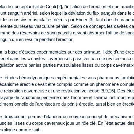
lon le concept initial de Conti [2], l'initiation de l'érection et son mai
unt sanguin artériel, selon lequel la déviation du flux sanguin dans l
r les coussins musculaires décrits par Ebner [3], tant dans la branch
férente du réseau vasculaire pénien. Selon ce concept, les cavités 
mme des réservoirs de sang passifs devant absorber l'afflux de san
nguin qui en résulte pendant l'érection.
r la base d'études expérimentales sur des animaux, l'idée d'une érect
tériel dans les « cavités caverneuses passives » a été révisée au c
gulation active par les parties musculaires lisses du corps caverneux [
s études hémodynamiques expérimentales sous pharmacostimulation
canisme érectile devait être compris comme un phénomène complexe, 
e relaxation caverneuse et une restriction veineuse [8,9,16]. Des ét
layage de l'anatomie pénienne chez l'homme et l'animal ont montré po
idimensionnelle de l'architecture du pénis érectile, aussi bien en érecti
s travaux ont permis d'élaborer un nouveau concept de mécanisme ére
scles lisses du corps caverneux joue un rôle clé. En l'état actuel de
explique comme suit :