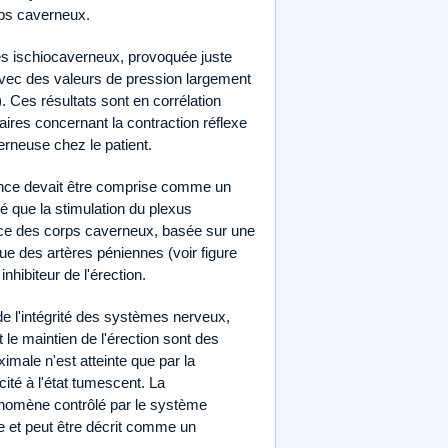
ps caverneux.
s ischiocaverneux, provoquée juste
avec des valeurs de pression largement
 Ces résultats sont en corrélation
laires concernant la contraction réflexe
rneuse chez le patient.
cence devait être comprise comme un
 que la stimulation du plexus
e des corps caverneux, basée sur une
ue des artères péniennes (voir figure
ibiteur de l'érection.
e l'intégrité des systèmes nerveux,
 le maintien de l'érection sont des
male n'est atteinte que par la
té à l'état tumescent. La
hénomène contrôlé par le système
se et peut être décrit comme un