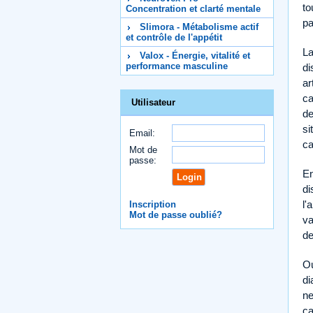
to
Concentration et clarté mentale
pa
Slimora - Métabolisme actif
et contrôle de l'appétit
La
Valox - Énergie, vitalité et
performance masculine
di
ar
ca
Utilisateur
de
si
Email:
ca
Mot de
passe:
En
di
l'
Inscription
Mot de passe oublié?
va
de
Ou
di
ne
ca