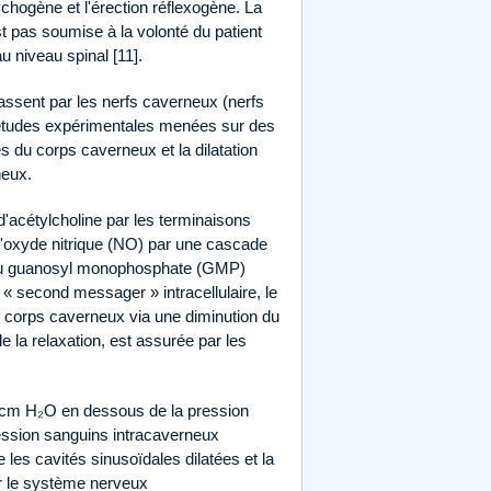
sychogène et l'érection réflexogène. La
t pas soumise à la volonté du patient
u niveau spinal [11].
assent par les nerfs caverneux (nerfs
 études expérimentales menées sur des
es du corps caverneux et la dilatation
neux.
d'acétylcholine par les terminaisons
l'oxyde nitrique (NO) par une cascade
re du guanosyl monophosphate (GMP)
second messager » intracellulaire, le
 corps caverneux via une diminution du
e la relaxation, est assurée par les
0 cm H₂O en dessous de la pression
ression sanguins intracaverneux
les cavités sinusoïdales dilatées et la
 le système nerveux