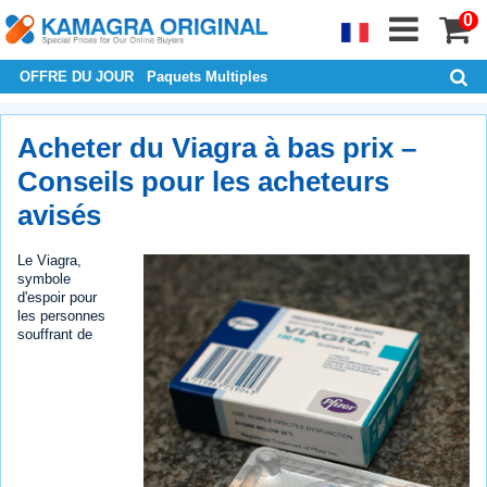
0
OFFRE DU JOUR
Paquets Multiples
Acheter du Viagra à bas prix –
Conseils pour les acheteurs
avisés
Le Viagra,
symbole
d'espoir pour
les personnes
souffrant de