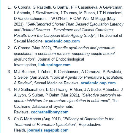
G Corona, G Rastrelli, G Bartfai, F F Casanueva, A Giwercman,
L Antonio, J Slowikowska, J Tournoy, M Punab, I T Huhtaniemi,
D Vanderschueren, T W O’Neill, F C.W. Wu, M Maggi (May
2021),
"Self-Reported Shorter Than Desired Ejaculation Latency
and Related Distress—Prevalence and Clinical Correlates:
Results from the European Male Ageing Study"
, The Journal of
Sexual Medicine,
academic.oup.com
G Corona (May 2022),
"Erectile dysfunction and premature
ejaculation: a continuum movens supporting couple sexual
dysfunction"
, Journal of Endocrinological
Investigation,
link.springer.com
M J Butcher, T Zubert, K Christiansen, A Carranza, P Pawlicki,
S Seibel (Jan 2020),
"Topical Agents for Premature Ejaculation:
A Review"
, Sexual Medicine Reviews,
academic.oup.com
N J Sathianathen, E Ch Hwang, R Mian, J A Bodie, A Soubra, J
A Lyon, S Sultan, P Dahm (Mar 2021),
"Selective serotonin re‐
uptake inhibitors for premature ejaculation in adult men"
, The
Cochrane Database of Systematic
Reviews,
cochranelibrary.com
Ch G McMahon (Aug 2011),
"Efficacy of Dapoxetine in the
Treatment of Premature Ejaculation"
, Reproductive
Health,
journals.sagepub.com