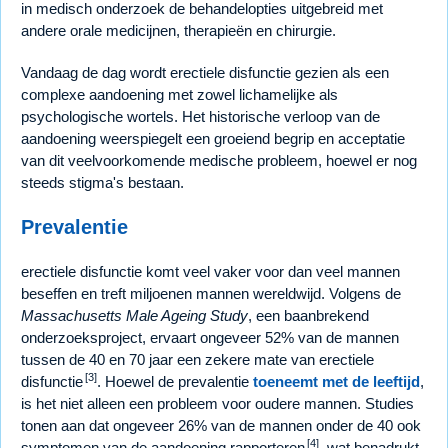
in medisch onderzoek de behandelopties uitgebreid met
andere orale medicijnen, therapieën en chirurgie.
Vandaag de dag wordt erectiele disfunctie gezien als een
complexe aandoening met zowel lichamelijke als
psychologische wortels. Het historische verloop van de
aandoening weerspiegelt een groeiend begrip en acceptatie
van dit veelvoorkomende medische probleem, hoewel er nog
steeds stigma's bestaan.
Prevalentie
erectiele disfunctie komt veel vaker voor dan veel mannen
beseffen en treft miljoenen mannen wereldwijd. Volgens de
Massachusetts Male Ageing Study
, een baanbrekend
onderzoeksproject, ervaart ongeveer 52% van de mannen
tussen de 40 en 70 jaar een zekere mate van erectiele
[3]
disfunctie
. Hoewel de prevalentie
toeneemt met de leeftijd
,
is het niet alleen een probleem voor oudere mannen. Studies
tonen aan dat ongeveer 26% van de mannen onder de 40 ook
[4]
symptomen van de aandoening rapporteren
, wat benadrukt