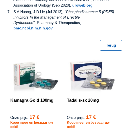
Association of Urology (Sep 2020),
uroweb.org
S A Huang, J D Lie (Jul 2013),
"Phosphodiesterase-5 (PDE5)
Inhibitors In the Management of Erectile
Dysfunction"
, Pharmacy & Therapeutics,
pmc.ncbi.nlm.nih.gov
Terug
Kamagra Gold 100mg
Tadalis-sx 20mg
17 €
17 €
Onze prijs:
Onze prijs:
Koop meer en bespaar uw
Koop meer en bespaar uw
geld!
geld!