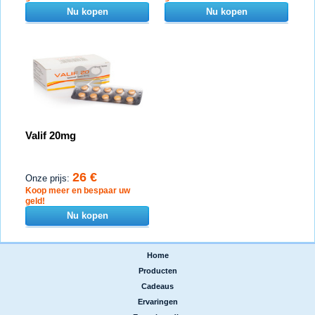
Nu kopen
Nu kopen
Valif 20mg
26 €
Onze prijs:
Koop meer en bespaar uw
geld!
Nu kopen
Home
|
Producten
|
Cadeaus
|
Ervaringen
|