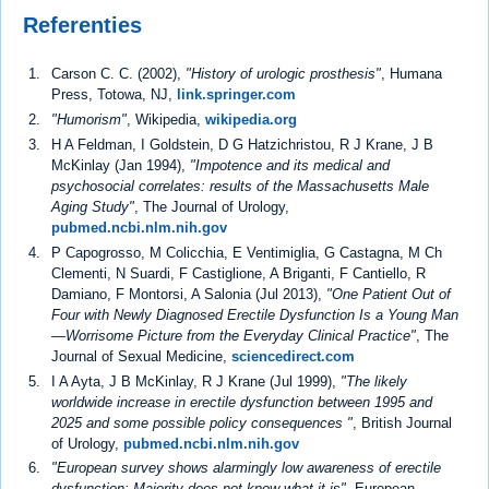
Referenties
Carson C. C. (2002),
"History of urologic prosthesis"
, Humana
Press, Totowa, NJ,
link.springer.com
"Humorism"
, Wikipedia,
wikipedia.org
H A Feldman, I Goldstein, D G Hatzichristou, R J Krane, J B
McKinlay (Jan 1994),
"Impotence and its medical and
psychosocial correlates: results of the Massachusetts Male
Aging Study"
, The Journal of Urology,
pubmed.ncbi.nlm.nih.gov
P Capogrosso, M Colicchia, E Ventimiglia, G Castagna, M Ch
Clementi, N Suardi, F Castiglione, A Briganti, F Cantiello, R
Damiano, F Montorsi, A Salonia (Jul 2013),
"One Patient Out of
Four with Newly Diagnosed Erectile Dysfunction Is a Young Man
—Worrisome Picture from the Everyday Clinical Practice"
, The
Journal of Sexual Medicine,
sciencedirect.com
I A Ayta, J B McKinlay, R J Krane (Jul 1999),
"The likely
worldwide increase in erectile dysfunction between 1995 and
2025 and some possible policy consequences "
, British Journal
of Urology,
pubmed.ncbi.nlm.nih.gov
"European survey shows alarmingly low awareness of erectile
dysfunction: Majority does not know what it is"
, European