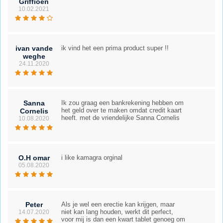
Griffioen
10.02.2021
ivan vande
ik vind het een prima product super !!
weghe
24.11.2020
Sanna
Ik zou graag een bankrekening hebben om
het geld over te maken omdat credit kaart
Cornelis
heeft. met de vriendelijke Sanna Cornelis
10.08.2020
O.H omar
i like kamagra orginal
05.08.2020
Peter
Als je wel een erectie kan krijgen, maar
niet kan lang houden, werkt dit perfect,
14.07.2020
voor mij is dan een kwart tablet genoeg om