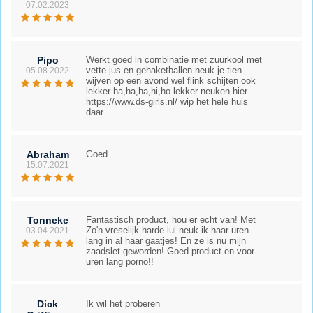
07.02.2023
Pipo
Werkt goed in combinatie met zuurkool met
vette jus en gehaketballen neuk je tien
05.08.2022
wijven op een avond wel flink schijten ook
lekker ha,ha,ha,hi,ho lekker neuken hier
https://www.ds-girls.nl/ wip het hele huis
daar.
Abraham
Goed
15.07.2021
Tonneke
Fantastisch product, hou er echt van! Met
Zo'n vreselijk harde lul neuk ik haar uren
03.04.2021
lang in al haar gaatjes! En ze is nu mijn
zaadslet geworden! Goed product en voor
uren lang porno!!
Dick
Ik wil het proberen