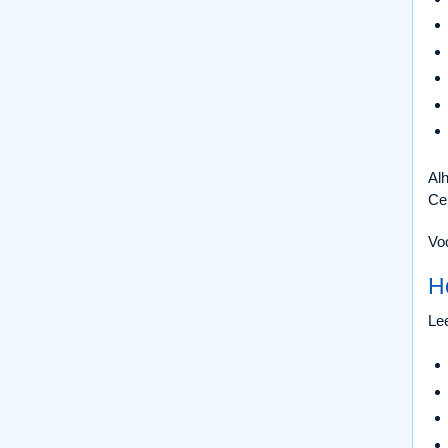
Alh
Ce
Voo
H
Lee