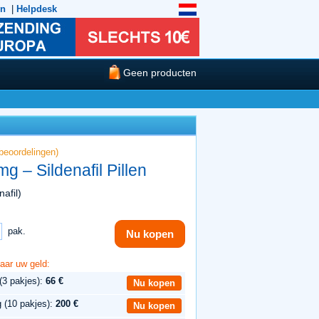
en
|
Helpdesk
Geen producten
beoordelingen)
g – Sildenafil Pillen
afil)
pak.
Nu kopen
aar uw geld:
3 pakjes):
66 €
Nu kopen
 (10 pakjes):
200 €
Nu kopen