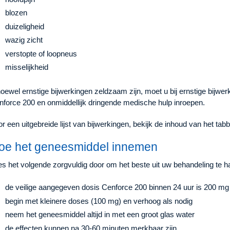
blozen
duizeligheid
wazig zicht
verstopte of loopneus
misselijkheid
oewel ernstige bijwerkingen zeldzaam zijn, moet u bij ernstige bijwe
nforce 200 en onmiddellijk dringende medische hulp inroepen.
r een uitgebreide lijst van bijwerkingen, bekijk de inhoud van het tab
oe het geneesmiddel innemen
s het volgende zorgvuldig door om het beste uit uw behandeling te h
de veilige aangegeven dosis Cenforce 200 binnen 24 uur is 200 mg (
begin met kleinere doses (100 mg) en verhoog als nodig
neem het geneesmiddel altijd in met een groot glas water
de effecten kunnen na 30-60 minuten merkbaar zijn