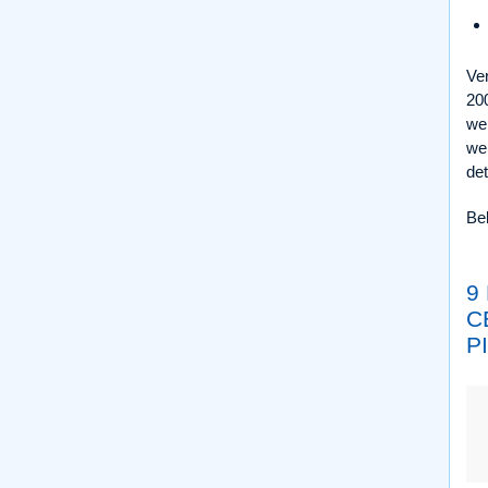
Ver
200
wer
wer
det
Be
9
C
P