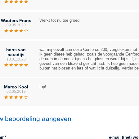
Wauters Frans
Werkt tot nu toe groed
09.05.2020
hans van
wat mij opvalt aan deze Cenforce 200, vergeleken met ve
ik geen diaree heb gehad, zoals de voorgaande Cenforce
paradijs
de uren in de nacht tijdens het plassen wordt hij stijf, 
10.01.2020
gevoel van een blozend gezicht had. Ik heb geen nadel
buiten het blozen en iets of wat licht duizelig, Verder b
Marco Kool
top!
02.05.2019
w beoordeling aangeven
am*
e-mail ((het) wo