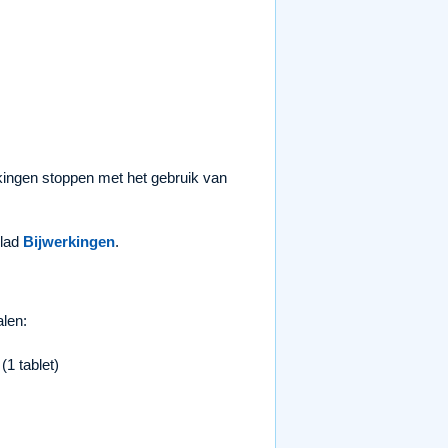
rkingen stoppen met het gebruik van
blad
Bijwerkingen
.
alen:
1 tablet)