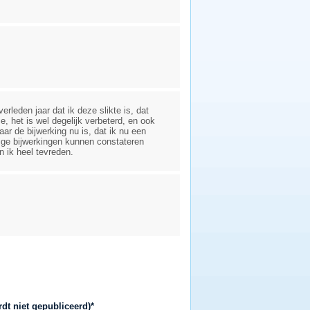
rleden jaar dat ik deze slikte is, dat
, het is wel degelijk verbeterd, en ook
maar de bijwerking nu is, dat ik nu een
ige bijwerkingen kunnen constateren
en ik heel tevreden.
rdt niet gepubliceerd)*