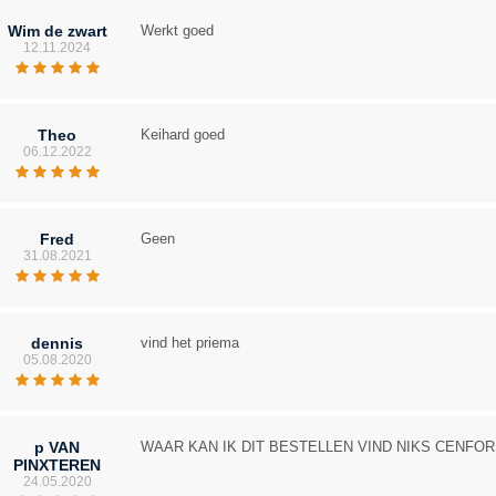
Wim de zwart
Werkt goed
12.11.2024
Theo
Keihard goed
06.12.2022
Fred
Geen
31.08.2021
dennis
vind het priema
05.08.2020
p VAN
WAAR KAN IK DIT BESTELLEN VIND NIKS CENFO
PINXTEREN
24.05.2020