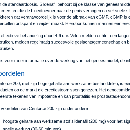
n de standaarddosis. Sildenafil behoort bij de klasse van geneesmid
mmers en die de bloedtoevoer naar de penis verhogen na seksuele stim
okkeren dat verantwoordelijk is voor de afbraak van cGMP. cGMP is e
iercellen ontspant en wijder maakt. Hierdoor kunnen mannen een ere
effectieve behandeling duurt 4-6 uur. Velen melden echter een langer
bruiken, melden regelmatig succesvolle geslachtsgemeenschap en bl
bruiken.
es voor meer informatie over de werking van het geneesmiddel, de i
oordelen
nforce 200, met zijn hoge gehalte aan werkzame bestanddelen, is een
oducten op de markt die erectiestoornissen genezen. Het geneesmidde
 eerste tekenen van impotentie en kan prostatitis en prostaatadenoo
 voordelen van Cenforce 200 zijn onder andere
hoogste gehalte aan werkzame stof sildenafil (200 mg) voor het signi
snelle werking (30-60 minuten)