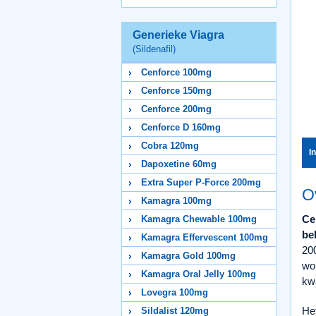
Generieke Viagra
(Sildenafil)
Cenforce 100mg
Cenforce 150mg
Cenforce 200mg
Cenforce D 160mg
Cobra 120mg
I
Dapoxetine 60mg
Extra Super P-Force 200mg
O
Kamagra 100mg
Ce
Kamagra Chewable 100mg
be
Kamagra Effervescent 100mg
200
Kamagra Gold 100mg
wo
Kamagra Oral Jelly 100mg
kwa
Lovegra 100mg
He
Sildalist 120mg