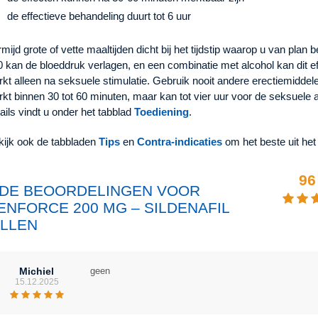
de effectieve behandeling duurt tot 6 uur
mijd grote of vette maaltijden dicht bij het tijdstip waarop u van plan
 kan de bloeddruk verlagen, en een combinatie met alcohol kan dit e
kt alleen na seksuele stimulatie. Gebruik nooit andere erectiemiddel
kt binnen 30 tot 60 minuten, maar kan tot vier uur voor de seksuele 
ails vindt u onder het tabblad
Toediening
.
kijk ook de tabbladen
Tips
en
Contra-indicaties
om het beste uit het
96
 DE BEOORDELINGEN VOOR
ENFORCE 200 MG – SILDENAFIL
ILLEN
Michiel
geen
15.12.2025