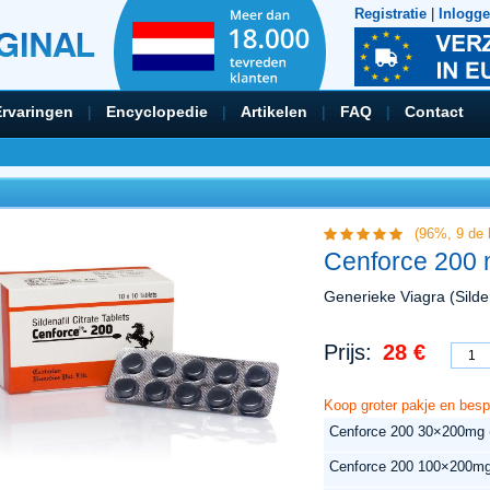
Registratie
|
Inlogg
Ervaringen
|
Encyclopedie
|
Artikelen
|
FAQ
|
Contact
(96%,
9
de 
Cenforce 200 m
Generieke Viagra (Silden
Prijs:
28 €
Koop groter pakje en besp
Cenforce 200 30×200mg (
Cenforce 200 100×200mg