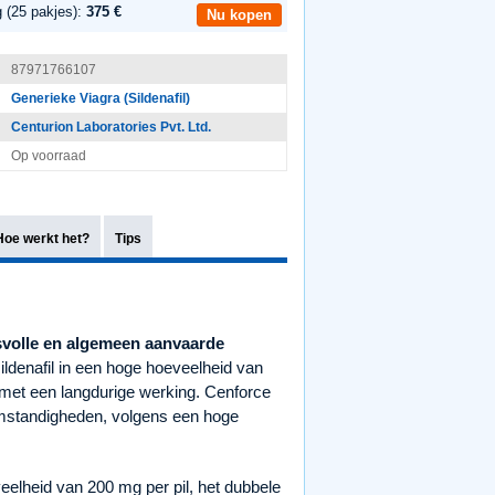
 (25 pakjes):
375 €
Nu kopen
87971766107
Generieke Viagra (Sildenafil)
Centurion Laboratories Pvt. Ltd.
Op voorraad
Hoe werkt het?
Tips
esvolle en algemeen aanvaarde
ldenafil in een hoge hoeveelheid van
e met een langdurige werking. Cenforce
 omstandigheden, volgens een hoge
eelheid van 200 mg per pil, het dubbele