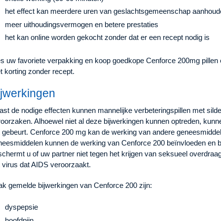
het effect kan meerdere uren van geslachtsgemeenschap aanhoud
meer uithoudingsvermogen en betere prestaties
het kan online worden gekocht zonder dat er een recept nodig is
es uw favoriete verpakking en koop goedkope Cenforce 200mg pillen on
 korting zonder recept.
ijwerkingen
st de nodige effecten kunnen mannelijke verbeteringspillen met sild
roorzaken. Alhoewel niet al deze bijwerkingen kunnen optreden, kun
t gebeurt. Cenforce 200 mg kan de werking van andere geneesmiddel
neesmiddelen kunnen de werking van Cenforce 200 beïnvloeden en b
schermt u of uw partner niet tegen het krijgen van seksueel overdra
 virus dat AIDS veroorzaakt.
ak gemelde bijwerkingen van Cenforce 200 zijn:
dyspepsie
hoofdpijn