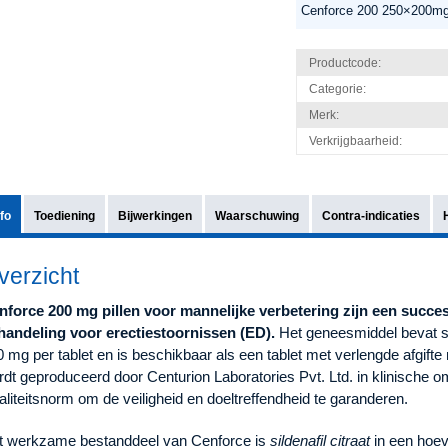
Cenforce 200 250×200mg
Productcode:
Categorie:
Merk:
Verkrijgbaarheid:
nfo
Toediening
Bijwerkingen
Waarschuwing
Contra-indicaties
verzicht
nforce 200 mg pillen voor mannelijke verbetering zijn een succ
handeling voor erectiestoornissen (ED).
Het geneesmiddel bevat si
 mg per tablet en is beschikbaar als een tablet met verlengde afgift
rdt geproduceerd door Centurion Laboratories Pvt. Ltd. in klinische
liteitsnorm om de veiligheid en doeltreffendheid te garanderen.
t werkzame bestanddeel van Cenforce is
sildenafil citraat
in een hoev