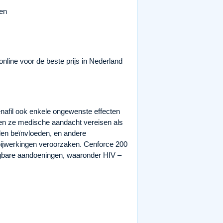
en
line voor de beste prijs in Nederland
enafil ook enkele ongewenste effecten
nen ze medische aandacht vereisen als
en beïnvloeden, en andere
ijwerkingen veroorzaken. Cenforce 200
agbare aandoeningen, waaronder HIV –