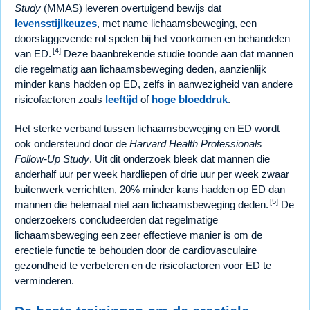
Study
(MMAS) leveren overtuigend bewijs dat
levensstijlkeuzes
, met name lichaamsbeweging, een
doorslaggevende rol spelen bij het voorkomen en behandelen
[4]
van ED.
Deze baanbrekende studie toonde aan dat mannen
die regelmatig aan lichaamsbeweging deden, aanzienlijk
minder kans hadden op ED, zelfs in aanwezigheid van andere
risicofactoren zoals
leeftijd
of
hoge bloeddruk
.
Het sterke verband tussen lichaamsbeweging en ED wordt
ook ondersteund door de
Harvard Health Professionals
Follow-Up Study
. Uit dit onderzoek bleek dat mannen die
anderhalf uur per week hardliepen of drie uur per week zwaar
buitenwerk verrichtten, 20% minder kans hadden op ED dan
[5]
mannen die helemaal niet aan lichaamsbeweging deden.
De
onderzoekers concludeerden dat regelmatige
lichaamsbeweging een zeer effectieve manier is om de
erectiele functie te behouden door de cardiovasculaire
gezondheid te verbeteren en de risicofactoren voor ED te
verminderen.