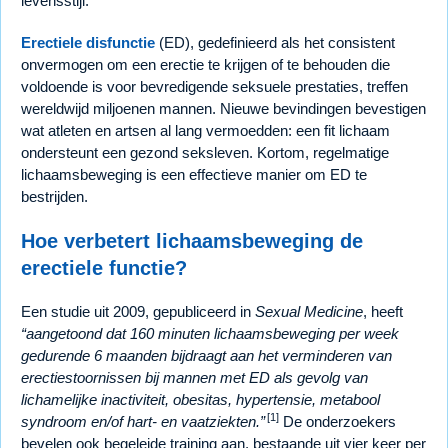
levensstijl.
Erectiele disfunctie
(ED), gedefinieerd als het consistent
onvermogen om een erectie te krijgen of te behouden die
voldoende is voor bevredigende seksuele prestaties, treffen
wereldwijd miljoenen mannen. Nieuwe bevindingen bevestigen
wat atleten en artsen al lang vermoedden: een fit lichaam
ondersteunt een gezond seksleven. Kortom, regelmatige
lichaamsbeweging is een effectieve manier om ED te
bestrijden.
Hoe verbetert lichaamsbeweging de
erectiele functie?
Een studie uit 2009, gepubliceerd in
Sexual Medicine
, heeft
aangetoond dat 160 minuten lichaamsbeweging per week
gedurende 6 maanden bijdraagt aan het verminderen van
erectiestoornissen bij mannen met ED als gevolg van
lichamelijke inactiviteit, obesitas, hypertensie, metabool
[1]
syndroom en/of hart- en vaatziekten.
De onderzoekers
bevelen ook begeleide training aan, bestaande uit vier keer per