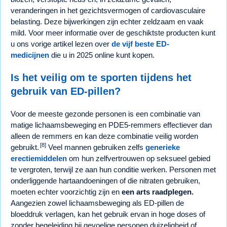
veranderingen in het gezichtsvermogen of cardiovasculaire
belasting. Deze bijwerkingen zijn echter zeldzaam en vaak
mild. Voor meer informatie over de geschiktste producten kunt
u ons vorige artikel lezen over
de vijf beste ED-
medicijnen
die u in 2025 online kunt kopen.
Is het veilig om te sporten tijdens het
gebruik van ED-pillen?
Voor de meeste gezonde personen is een combinatie van
matige lichaamsbeweging en PDE5-remmers effectiever dan
alleen de remmers en kan deze combinatie veilig worden
[8]
gebruikt.
Veel mannen gebruiken zelfs
generieke
erectiemiddelen
om hun zelfvertrouwen op seksueel gebied
te vergroten, terwijl ze aan hun conditie werken. Personen met
onderliggende hartaandoeningen of die nitraten gebruiken,
moeten echter voorzichtig zijn en
een arts raadplegen.
Aangezien zowel lichaamsbeweging als ED-pillen de
bloeddruk verlagen, kan het gebruik ervan in hoge doses of
zonder begeleiding bij gevoelige personen duizeligheid of