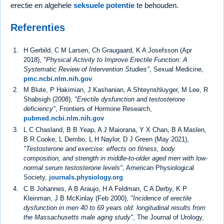
erectie en algehele
seksuele potentie
te behouden.
Referenties
H Gerbild, C M Larsen, Ch Graugaard, K A Josefsson (Apr
2018),
"Physical Activity to Improve Erectile Function: A
Systematic Review of Intervention Studies"
, Sexual Medicine,
pmc.ncbi.nlm.nih.gov
M Blute, P Hakimian, J Kashanian, A Shteynshluyger, M Lee, R
Shabsigh (2008),
"Erectile dysfunction and testosterone
deficiency"
, Frontiers of Hormone Research,
pubmed.ncbi.nlm.nih.gov
L C Chasland, B B Yeap, A J Maiorana, Y X Chan, B A Maslen,
B R Cooke, L Dembo, L H Naylor, D J Green (May 2021),
"Testosterone and exercise: effects on fitness, body
composition, and strength in middle-to-older aged men with low-
normal serum testosterone levels"
, American Physiological
Society,
journals.physiology.org
C B Johannes, A B Araujo, H A Feldman, C A Derby, K P
Kleinman, J B McKinlay (Feb 2000),
"Incidence of erectile
dysfunction in men 40 to 69 years old: longitudinal results from
the Massachusetts male aging study"
, The Journal of Urology,