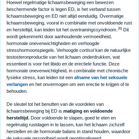
Hoewel regelmatige lichaamsbeweging een bewezen
beschermende factor is tegen ED, is het verband tussen
lichaamsbeweging en ED niet altijd eenduidig. Overmatige
lichaamsbeweging, vooral in combinatie met onvoldoende rust
[6]
en hersteltijd, kan leiden tot het
overtrainingssyndroom
.
Dit
wordt gekenmerkt door aanhoudende vermoeidheid,
hormonale onevenwichtigheden en verhoogde
stresshormoonspiegels. Verhoogde
cortisol
kan de natuurlijke
testosteronproductie van het lichaam onderdrukken, wat
essentieel is voor het libido en de erectiele functie. Deze
hormonale onevenwichtigheid, in combinatie met chronische
fysieke stress, kan leiden tot een
afname van het seksuele
verlangen
en het onvermogen om een erectie te krijgen of te
behouden.
De sleutel tot het benutten van de voordelen van
lichaamsbeweging bij ED is
matiging en voldoende
hersteltijd.
Door voldoende te slapen, goed te eten en
regelmatig rustdagen in te lassen, kan het lichaam zichzelf
herstellen en de hormonale balans in stand houden, waardoor
de seksuele gezondheid wordt geoptimaliseerd.