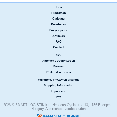
Home
|
Producten
|
Cadeaus
|
Ervaringen
|
Encyclopedie
|
Artikelen
|
FAQ
|
Contact
AVG
|
Algemene voorwaarden
|
Betalen
|
Ruilen & retouren
Veiligheid, privacy en discretie
|
Shipping information
|
Impressum
|
Info
2026 © SMART LOGISTIK kft., Hegedus Gyula utca 13, 1136 Budapest,
Hungary, Alle rechten voorbehouden