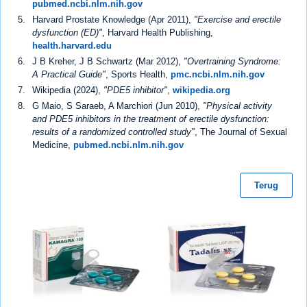
pubmed.ncbi.nlm.nih.gov
Harvard Prostate Knowledge (Apr 2011),
"Exercise and erectile
dysfunction (ED)"
, Harvard Health Publishing,
health.harvard.edu
J B Kreher, J B Schwartz (Mar 2012),
"Overtraining Syndrome:
A Practical Guide"
, Sports Health,
pmc.ncbi.nlm.nih.gov
Wikipedia (2024),
"PDE5 inhibitor"
,
wikipedia.org
G Maio, S Saraeb, A Marchiori (Jun 2010),
"Physical activity
and PDE5 inhibitors in the treatment of erectile dysfunction:
results of a randomized controlled study"
, The Journal of Sexual
Medicine,
pubmed.ncbi.nlm.nih.gov
Terug