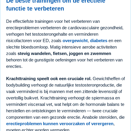
De beste trainingen om de erectiele
functie te verbeteren
De effectiefste trainingen voor het verbeteren van
erectieproblemen verbeteren de cardiovasculaire gezondheid,
verhogen het testosterongehalte en verminderen
risicofactoren voor ED, zoals
overgewicht
,
diabetes
en een
slechte bloedsomloop. Matig intensieve aerobe activiteiten
zoals
stevig wandelen, fietsen, joggen en zwemmen
behoren tot de gunstigste oefeningen voor het verbeteren van
erecties.
Krachttraining speelt ook een cruciale rol.
Gewichtheffen of
bodybuilding verhoogt de natuurlijke testosteronproductie, die
vaak verminderd is bij mannen met een zittende levensstijl of
overtollig buikvet. Krachttraining verhoogt de spiermassa en
vermindert visceraal vet, wat helpt om de hormonale balans te
herstellen en ontstekingen te verminderen — twee cruciale
componenten van een gezonde erectie. Anabole steroïden, die
erectieproblemen kunnen veroorzaken of verergeren
,
moeten echter worden vermeden.