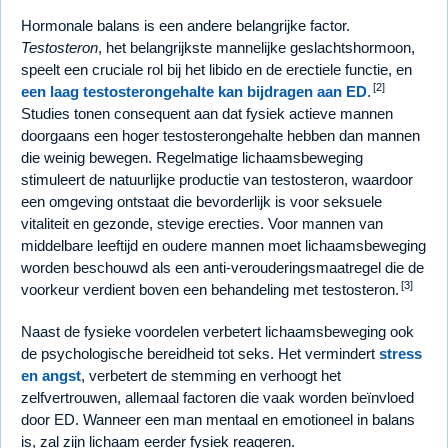
Hormonale balans is een andere belangrijke factor.
Testosteron
, het belangrijkste mannelijke geslachtshormoon,
speelt een cruciale rol bij het libido en de erectiele functie, en
[2]
een laag testosterongehalte kan bijdragen aan ED
.
Studies tonen consequent aan dat fysiek actieve mannen
doorgaans een hoger testosterongehalte hebben dan mannen
die weinig bewegen. Regelmatige lichaamsbeweging
stimuleert de natuurlijke productie van testosteron, waardoor
een omgeving ontstaat die bevorderlijk is voor seksuele
vitaliteit en gezonde, stevige erecties. Voor mannen van
middelbare leeftijd en oudere mannen moet lichaamsbeweging
worden beschouwd als een anti-verouderingsmaatregel die de
[3]
voorkeur verdient boven een behandeling met testosteron.
Naast de fysieke voordelen verbetert lichaamsbeweging ook
de psychologische bereidheid tot seks. Het vermindert
stress
en angst
, verbetert de stemming en verhoogt het
zelfvertrouwen, allemaal factoren die vaak worden beïnvloed
door ED. Wanneer een man mentaal en emotioneel in balans
is, zal zijn lichaam eerder fysiek reageren.