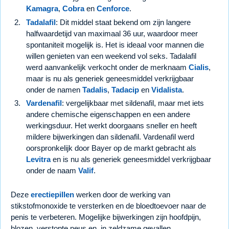
Kamagra
,
Cobra
en
Cenforce
.
Tadalafil
: Dit middel staat bekend om zijn langere
halfwaardetijd van maximaal 36 uur, waardoor meer
spontaniteit mogelijk is. Het is ideaal voor mannen die
willen genieten van een weekend vol seks. Tadalafil
werd aanvankelijk verkocht onder de merknaam
Cialis
,
maar is nu als generiek geneesmiddel verkrijgbaar
onder de namen
Tadalis
,
Tadacip
en
Vidalista
.
Vardenafil
: vergelijkbaar met sildenafil, maar met iets
andere chemische eigenschappen en een andere
werkingsduur. Het werkt doorgaans sneller en heeft
mildere bijwerkingen dan sildenafil. Vardenafil werd
oorspronkelijk door Bayer op de markt gebracht als
Levitra
en is nu als generiek geneesmiddel verkrijgbaar
onder de naam
Valif
.
Deze
erectiepillen
werken door de werking van
stikstofmonoxide te versterken en de bloedtoevoer naar de
penis te verbeteren. Mogelijke bijwerkingen zijn hoofdpijn,
blozen, verstopte neus en, in zeldzame gevallen,