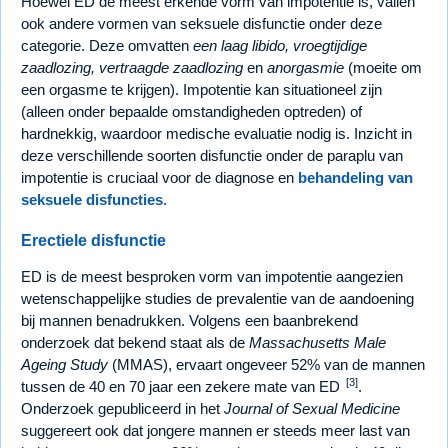
Hoewel ED de meest erkende vorm van impotentie is, vallen
ook andere vormen van seksuele disfunctie onder deze
categorie. Deze omvatten
een laag libido, vroegtijdige
zaadlozing, vertraagde zaadlozing
en
anorgasmie
(moeite om
een orgasme te krijgen). Impotentie kan situationeel zijn
(alleen onder bepaalde omstandigheden optreden) of
hardnekkig, waardoor medische evaluatie nodig is. Inzicht in
deze verschillende soorten disfunctie onder de paraplu van
impotentie is cruciaal voor de diagnose en
behandeling van
seksuele disfuncties
.
Erectiele disfunctie
ED is de meest besproken vorm van impotentie aangezien
wetenschappelijke studies de prevalentie van de aandoening
bij mannen benadrukken. Volgens een baanbrekend
onderzoek dat bekend staat als de
Massachusetts Male
Ageing Study
(MMAS), ervaart ongeveer 52% van de mannen
[3]
tussen de 40 en 70 jaar een zekere mate van ED
.
Onderzoek gepubliceerd in het
Journal of Sexual Medicine
suggereert ook dat jongere mannen er steeds meer last van