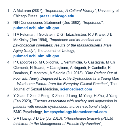
A McLaren (2007),
"Impotence, A Cultural History"
, University of
Chicago Press,
press.uchicago.edu
NIH Consensenus Statement (Dec 1992),
"Impotence"
,
pubmed.ncbi.nlm.nih.gov
H A Feldman, I Goldstein, D G Hatzichristou, R J Krane, J B
McKinlay (Jan 1994),
"Impotence and its medical and
psychosocial correlates: results of the Massachusetts Male
Aging Study"
, The Journal of Urology,
pubmed.ncbi.nlm.nih.gov
P Capogrosso, M Colicchia, E Ventimiglia, G Castagna, M Ch
Clementi, N Suardi, F Castiglione, A Briganti, F Cantiello, R
Damiano, F Montorsi, A Salonia (Jul 2013),
"One Patient Out of
Four with Newly Diagnosed Erectile Dysfunction Is a Young Man
—Worrisome Picture from the Everyday Clinical Practice"
, The
Journal of Sexual Medicine,
sciencedirect.com
Y Xiao, T Xie, J Peng, X Zhou, J Long, M Yang, H Zhu, J Yang
(Feb 2023),
"Factors associated with anxiety and depression in
patients with erectile dysfunction: a cross-sectional study"
,
BMC Psychology,
bmcpsychology.biomedcentral.com
S A Huang, J D Lie (Jul 2013),
"Phosphodiesterase-5 (PDE5)
Inhibitors In the Management of Erectile Dysfunction"
,