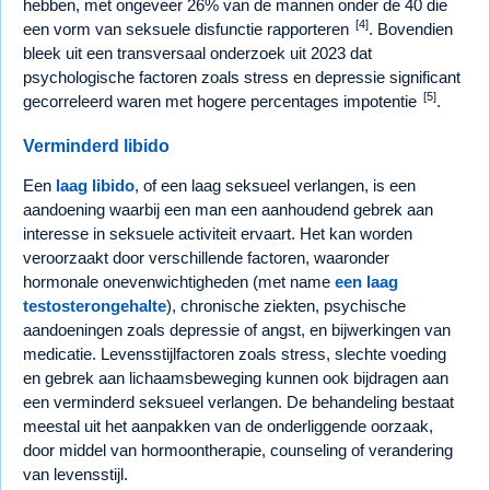
hebben, met ongeveer 26% van de mannen onder de 40 die
[4]
een vorm van seksuele disfunctie rapporteren
. Bovendien
bleek uit een transversaal onderzoek uit 2023 dat
psychologische factoren zoals stress en depressie significant
[5]
gecorreleerd waren met hogere percentages impotentie
.
Verminderd libido
Een
laag libido
, of een laag seksueel verlangen, is een
aandoening waarbij een man een aanhoudend gebrek aan
interesse in seksuele activiteit ervaart. Het kan worden
veroorzaakt door verschillende factoren, waaronder
hormonale onevenwichtigheden (met name
een laag
testosterongehalte
), chronische ziekten, psychische
aandoeningen zoals depressie of angst, en bijwerkingen van
medicatie. Levensstijlfactoren zoals stress, slechte voeding
en gebrek aan lichaamsbeweging kunnen ook bijdragen aan
een verminderd seksueel verlangen. De behandeling bestaat
meestal uit het aanpakken van de onderliggende oorzaak,
door middel van hormoontherapie, counseling of verandering
van levensstijl.