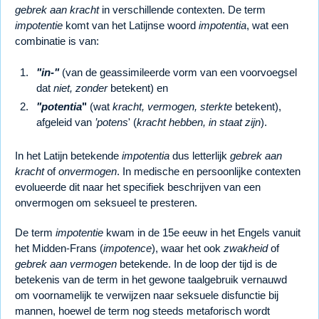
gebrek aan kracht
in verschillende contexten. De term
impotentie
komt van het Latijnse woord
impotentia
, wat een
combinatie is van:
"in-"
(van de geassimileerde vorm van een voorvoegsel
dat
niet, zonder
betekent) en
"potentia
"
(wat
kracht, vermogen, sterkte
betekent),
afgeleid van
’potens
' (
kracht hebben, in staat zijn
).
In het Latijn betekende
impotentia
dus letterlijk
gebrek aan
kracht
of
onvermogen
. In medische en persoonlijke contexten
evolueerde dit naar het specifiek beschrijven van een
onvermogen om seksueel te presteren.
De term
impotentie
kwam in de 15e eeuw in het Engels vanuit
het Midden-Frans (
impotence
), waar het ook
zwakheid
of
gebrek aan vermogen
betekende. In de loop der tijd is de
betekenis van de term in het gewone taalgebruik vernauwd
om voornamelijk te verwijzen naar seksuele disfunctie bij
mannen, hoewel de term nog steeds metaforisch wordt