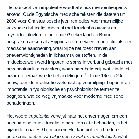
Het concept van impotentie wordt al sinds mensenheugenis
erkend. Oude Egyptische medische teksten die dateren uit
2000 voor Christus beschrijven remedies voor mannelijke
seksuele disfunctie, meestal met kruidenbrouwsels en
mystieke rituelen. In het oude Griekenland en Rome
bespraken artsen als Hippocrates en Galen impotentie als een
medische aandoening, waarbij ze het toeschreven aan
onevenwichtigheden in lichaamsvloeistoffen. In de
middeleeuwen werd impotentie soms in verband gebracht met
bovennatuurlijke oorzaken, waaronder hekserij, wat leidde tot
[1]
bizarre en vaak wrede behandelingen
. In de 19e en 20e
eeuw, toen de medische wetenschap vooruitging, begon men
impotentie in fysiologische en psychologische termen te
begrijpen, wat de weg vrijmaakte voor moderne medische
benaderingen.
Het woord
impotentie
verwijst naar het onvermogen om een
adequate seksuele functie te bereiken of te behouden, in het
bijzonder naar ED bij mannen. Het kan ook een bredere
betekenis hebben van
algemene zwakte, machteloosheid
of