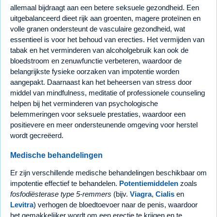
allemaal bijdraagt aan een betere seksuele gezondheid. Een
uitgebalanceerd dieet rijk aan groenten, magere proteïnen en
volle granen ondersteunt de vasculaire gezondheid, wat
essentieel is voor het behoud van erecties. Het vermijden van
tabak en het verminderen van alcoholgebruik kan ook de
bloedstroom en zenuwfunctie verbeteren, waardoor de
belangrijkste fysieke oorzaken van impotentie worden
aangepakt. Daarnaast kan het beheersen van stress door
middel van mindfulness, meditatie of professionele counseling
helpen bij het verminderen van psychologische
belemmeringen voor seksuele prestaties, waardoor een
positievere en meer ondersteunende omgeving voor herstel
wordt gecreëerd.
Medische behandelingen
Er zijn verschillende medische behandelingen beschikbaar om
impotentie effectief te behandelen.
Potentiemiddelen
zoals
fosfodiësterase type 5-remmers
(bijv.
Viagra
,
Cialis
en
Levitra
) verhogen de bloedtoevoer naar de penis, waardoor
het gemakkelijker wordt om een erectie te krijgen en te