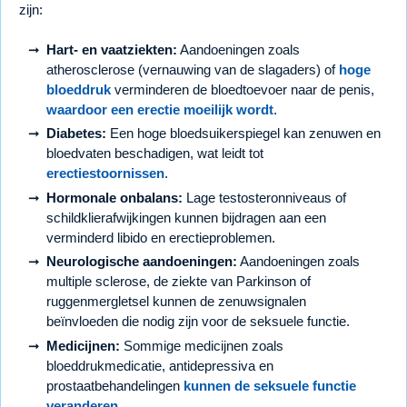
zijn:
Hart- en vaatziekten:
Aandoeningen zoals
atherosclerose (vernauwing van de slagaders) of
hoge
bloeddruk
verminderen de bloedtoevoer naar de penis,
waardoor een erectie moeilijk wordt
.
Diabetes:
Een hoge bloedsuikerspiegel kan zenuwen en
bloedvaten beschadigen, wat leidt tot
erectiestoornissen
.
Hormonale onbalans:
Lage testosteronniveaus of
schildklierafwijkingen kunnen bijdragen aan een
verminderd libido en erectieproblemen.
Neurologische aandoeningen:
Aandoeningen zoals
multiple sclerose, de ziekte van Parkinson of
ruggenmergletsel kunnen de zenuwsignalen
beïnvloeden die nodig zijn voor de seksuele functie.
Medicijnen:
Sommige medicijnen zoals
bloeddrukmedicatie, antidepressiva en
prostaatbehandelingen
kunnen de seksuele functie
veranderen
.