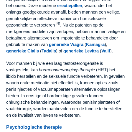
behouden. Deze moderne
erectiepillen
, waaronder het
onlangs goedgekeurde avanafil, bieden mannen een veilige,
gemakkelijke en effectieve manier om hun seksuele
[6]
gezondheid te verbeteren
. Nu de patenten op de
merkgeneesmiddelen zijn verlopen, hebben mannen veilige en
betaalbare alternatieven om impotentie te behandelen door
gebruik te maken van
generieke Viagra
(
Kamagra
),
generieke Cialis
(
Tadalis
) of
generieke Levitra
(
Valif
).
Voor mannen bij wie een laag testosterongehalte is
vastgesteld, kan
hormoonvervangingstherapie
(HRT) het
libido herstellen en de seksuele functie verbeteren. In gevallen
waarin orale medicatie niet effectief is, kunnen opties zoals
penisinjecties of vacuümapparaten alternatieve oplossingen
bieden. In ernstige of hardnekkige gevallen kunnen
chirurgische behandelingen, waaronder penisimplantaten of
vaatchirurgie, worden aanbevolen om de functie te herstellen
en de kwaliteit van leven te verbeteren.
Psychologische therapie