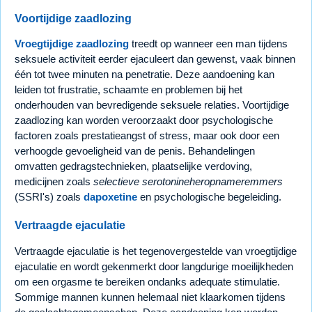
Voortijdige zaadlozing
Vroegtijdige zaadlozing
treedt op wanneer een man tijdens
seksuele activiteit eerder ejaculeert dan gewenst, vaak binnen
één tot twee minuten na penetratie. Deze aandoening kan
leiden tot frustratie, schaamte en problemen bij het
onderhouden van bevredigende seksuele relaties. Voortijdige
zaadlozing kan worden veroorzaakt door psychologische
factoren zoals prestatieangst of stress, maar ook door een
verhoogde gevoeligheid van de penis. Behandelingen
omvatten gedragstechnieken, plaatselijke verdoving,
medicijnen zoals
selectieve serotonineheropnameremmers
(SSRI's) zoals
dapoxetine
en psychologische begeleiding.
Vertraagde ejaculatie
Vertraagde ejaculatie is het tegenovergestelde van vroegtijdige
ejaculatie en wordt gekenmerkt door langdurige moeilijkheden
om een orgasme te bereiken ondanks adequate stimulatie.
Sommige mannen kunnen helemaal niet klaarkomen tijdens