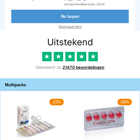
oorspronkelijke prijs: 120 €
Nu kopen
Voorwaarden
Multipacks
-23%
-59%