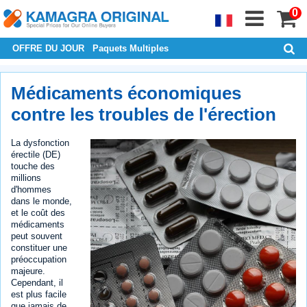
0
OFFRE DU JOUR
Paquets Multiples
Médicaments économiques
contre les troubles de l'érection
La dysfonction
érectile (DE)
touche des
millions
d'hommes
dans le monde,
et le coût des
médicaments
peut souvent
constituer une
préoccupation
majeure.
Cependant, il
est plus facile
que jamais de