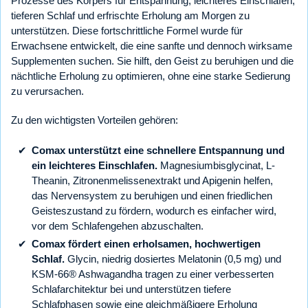
Prozesse des Körpers für Entspannung, leichteres Einschlafen,
tieferen Schlaf und erfrischte Erholung am Morgen zu
unterstützen. Diese fortschrittliche Formel wurde für
Erwachsene entwickelt, die eine sanfte und dennoch wirksame
Supplementen suchen. Sie hilft, den Geist zu beruhigen und die
nächtliche Erholung zu optimieren, ohne eine starke Sedierung
zu verursachen.
Zu den wichtigsten Vorteilen gehören:
Comax unterstützt eine schnellere Entspannung und
ein leichteres Einschlafen.
Magnesiumbisglycinat, L-
Theanin, Zitronenmelissenextrakt und Apigenin helfen,
das Nervensystem zu beruhigen und einen friedlichen
Geisteszustand zu fördern, wodurch es einfacher wird,
vor dem Schlafengehen abzuschalten.
Comax fördert einen erholsamen, hochwertigen
Schlaf.
Glycin, niedrig dosiertes Melatonin (0,5 mg) und
KSM-66® Ashwagandha tragen zu einer verbesserten
Schlafarchitektur bei und unterstützen tiefere
Schlafphasen sowie eine gleichmäßigere Erholung