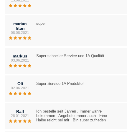
13.08.2021
marian
super
fitan
08.08.2021
markus
Super schneller Service und 1A Qualität
03.06.2021
Oli
Super Service 1A Produkte!
02.06.2021
Ralf
Ich bestelle seit Jahren . Immer wahre
bekommen . Angebote immer auch . Eine
28.01.2021
Halbe reicht bei mir . Bin super zufrieden