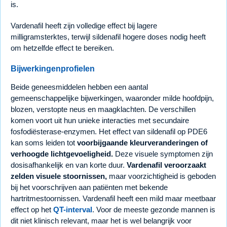
is.
Vardenafil heeft zijn volledige effect bij lagere
milligramsterktes, terwijl sildenafil hogere doses nodig heeft
om hetzelfde effect te bereiken.
Bijwerkingenprofielen
Beide geneesmiddelen hebben een aantal
gemeenschappelijke bijwerkingen, waaronder milde hoofdpijn,
blozen, verstopte neus en maagklachten. De verschillen
komen voort uit hun unieke interacties met secundaire
fosfodiësterase-enzymen. Het effect van sildenafil op PDE6
kan soms leiden tot
voorbijgaande kleurveranderingen of
verhoogde lichtgevoeligheid.
Deze visuele symptomen zijn
dosisafhankelijk en van korte duur.
Vardenafil veroorzaakt
zelden visuele stoornissen,
maar voorzichtigheid is geboden
bij het voorschrijven aan patiënten met bekende
hartritmestoornissen. Vardenafil heeft een mild maar meetbaar
effect op het
QT-interval
. Voor de meeste gezonde mannen is
dit niet klinisch relevant, maar het is wel belangrijk voor