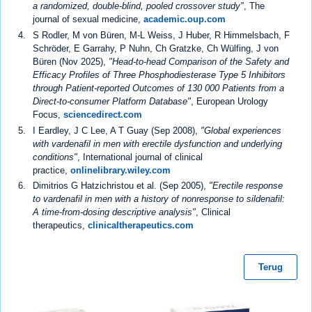
a randomized, double-blind, pooled crossover study"
, The
journal of sexual medicine,
academic.oup.com
S Rodler, M von Büren, M-L Weiss, J Huber, R Himmelsbach, F
Schröder, E Garrahy, P Nuhn, Ch Gratzke, Ch Wülfing, J von
Büren (Nov 2025),
"Head-to-head Comparison of the Safety and
Efficacy Profiles of Three Phosphodiesterase Type 5 Inhibitors
through Patient-reported Outcomes of 130 000 Patients from a
Direct-to-consumer Platform Database"
, European Urology
Focus,
sciencedirect.com
I Eardley, J C Lee, A T Guay (Sep 2008),
"Global experiences
with vardenafil in men with erectile dysfunction and underlying
conditions"
, International journal of clinical
practice,
onlinelibrary.wiley.com
Dimitrios G Hatzichristou et al. (Sep 2005),
"Erectile response
to vardenafil in men with a history of nonresponse to sildenafil:
A time-from-dosing descriptive analysis"
, Clinical
therapeutics,
clinicaltherapeutics.com
Terug