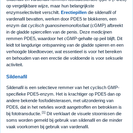
op vergelijkbare wijze, maar hun belangrijkste
enzymselectiviteit verschilt.
Erectiepillen
die sildenafil of
vardenafil bevatten, werken door PDE5 te blokkeren, een
enzym dat
cyclisch guanosinemonofosfaat
(cGMP) afbreekt
in de gladde spiercellen van de penis. Deze medicijnen
remmen PDE5, waardoor het cGMP-gehalte op peil blijft. Dit
leidt tot langdurige ontspanning van de gladde spieren en een
verhoogde bloedtoevoer, wat essentieel is voor het bereiken
en behouden van een erectie die voldoende is voor seksuele
activiteit.
Sildenafil
Sildenafil is een selectieve remmer van het cyclisch GMP-
specifieke PDE5-enzym. Het is krachtiger op PDE5 dan op
andere bekende fosfodiësterasen, met uitzondering van
PDE6, dat in het netvlies wordt aangetroffen en betrokken is
[1]
bij fototransductie.
Dit verklaart de visuele stoornissen die
soms worden gemeld bij gebruik van sildenafil en die minder
vaak voorkomen bij gebruik van vardenafil.