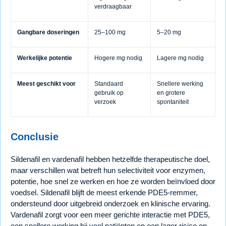
verdraagbaar
Gangbare doseringen
25–100 mg
5–20 mg
Werkelijke potentie
Hogere mg nodig
Lagere mg nodig
Meest geschikt voor
Standaard
Snellere werking
gebruik op
en grotere
verzoek
spontaniteit
Conclusie
Sildenafil en vardenafil hebben hetzelfde therapeutische doel,
maar verschillen wat betreft hun selectiviteit voor enzymen,
potentie, hoe snel ze werken en hoe ze worden beïnvloed door
voedsel. Sildenafil blijft de meest erkende PDE5-remmer,
ondersteund door uitgebreid onderzoek en klinische ervaring.
Vardenafil zorgt voor een meer gerichte interactie met PDE5,
een snellere werking bij veel patiënten en een lager risico op