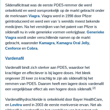
Sildenafilcitraat was de eerste PDE5-remmer die werd
ontwikkeld en werd oorspronkelijk op de markt gebracht onder
de merknaam
Viagra
. Viagra werd in 1998 door Pfizer
geïntroduceerd en werd een van 's werelds meest bekende
medicijnen. Na het verstrijken van het patent van Pfizer is
sildenafil nu in vele generieke vormen verkrijgbaar.
Generieke
Viagra
wordt onder verschillende namen op de markt
gebracht, waaronder
Kamagra
,
Kamagra Oral Jelly
,
Cenforce
en
Cobra
.
Vardenafil
Vardenafil bindt zich sterker aan PDE5, waardoor het
krachtiger en effectiever is bij lagere doses. Het bleek
ongeveer 20 keer zo krachtig te zijn als sildenafil bij het
remmen van PDE5. Daarom heeft een lagere dosis vardenafil
[2]
een vergelijkbaar effect als een hogere dosis sildenafil.
Vardenafilhydrochloride is ontwikkeld door Bayer HealthCare,
en
Levitra
werd in 2003 de eerste merkversie ervan. Net als