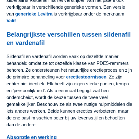
sildenafil is vardenafil na het verstrijken van het patent ook
verkrijgbaar in verschillende generieke vormen. Een versie
van
generieke Levitra
is verkrijgbaar onder de merknaam
Valif
.
Belangrijkste verschillen tussen sildenafil
en vardenafil
Sildenafil en vardenafil worden vaak op dezelfde manier
behandeld omdat ze tot dezelfde klasse van PDE5-remmers
behoren. Ze ondersteunen het natuurlijke erectieproces en zijn
de primaire behandeling voor
erectiestoornissen
. Ze zijn
echter niet identiek. Elk heeft zijn eigen sterke punten, tempo
en ‘persoonlijkheid’. Als u eenmaal begrijpt wat hen
onderscheidt, wordt de keuze tussen de twee veel
gemakkelijker. Beschouw ze als twee nuttige hulpmiddelen die
iets anders werken. Beide kunnen erecties verbeteren, maar
de ene past misschien beter bij uw levensstijl en behoeften
dan de andere.
Absorptie en werking