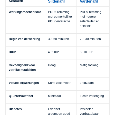
Kenmerk
Sildenafil
Vardenafil
Werkingsmechanisme
PDE5-remming
PDE5-remming
met opmerkelijke
met hogere
PDE6-interactie
selectiviteit en
affiniteit
Begin van de werking
30–60 minuten
20–30 minuten
Duur
4–5 uur
8–10 uur
Gevoeligheid voor
Hoog
Matig tot laag
vetrijke maaltijden
Visuele bijwerkingen
Komt vaker voor
Zeldzaam
QT-intervaleffect
Minimaal
Lichte verlenging
Diabetes
Over het
Iets beter
algemeen goed
verdraagbaar