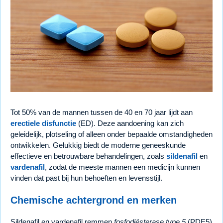
Tot 50% van de mannen tussen de 40 en 70 jaar lijdt aan
erectiele disfunctie
(ED). Deze aandoening kan zich
geleidelijk, plotseling of alleen onder bepaalde omstandigheden
ontwikkelen. Gelukkig biedt de moderne geneeskunde
effectieve en betrouwbare behandelingen, zoals
sildenafil
en
vardenafil
, zodat de meeste mannen een medicijn kunnen
vinden dat past bij hun behoeften en levensstijl.
Chemische achtergrond en merken
Sildenafil en vardenafil remmen
fosfodiësterase type 5
(PDE5)