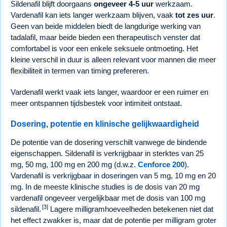
Sildenafil blijft doorgaans
ongeveer 4-5 uur
werkzaam.
Vardenafil kan iets langer werkzaam blijven, vaak
tot zes uur
.
Geen van beide middelen biedt de langdurige werking van
tadalafil, maar beide bieden een therapeutisch venster dat
comfortabel is voor een enkele seksuele ontmoeting. Het
kleine verschil in duur is alleen relevant voor mannen die meer
flexibiliteit in termen van timing prefereren.
Vardenafil werkt vaak iets langer, waardoor er een ruimer en
meer ontspannen tijdsbestek voor intimiteit ontstaat.
Dosering, potentie en klinische gelijkwaardigheid
De potentie van de dosering verschilt vanwege de bindende
eigenschappen. Sildenafil is verkrijgbaar in sterktes van 25
mg, 50 mg, 100 mg en 200 mg (d.w.z.
Cenforce 200
).
Vardenafil is verkrijgbaar in doseringen van 5 mg, 10 mg en 20
mg. In de meeste klinische studies is de dosis van 20 mg
vardenafil ongeveer vergelijkbaar met de dosis van 100 mg
[3]
sildenafil.
Lagere milligramhoeveelheden betekenen niet dat
het effect zwakker is, maar dat de potentie per milligram groter