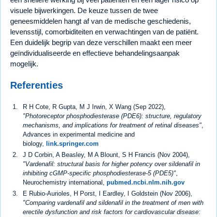
visuele bijwerkingen. De keuze tussen de twee
geneesmiddelen hangt af van de medische geschiedenis,
levensstijl, comorbiditeiten en verwachtingen van de patiënt.
Een duidelijk begrip van deze verschillen maakt een meer
geïndividualiseerde en effectieve behandelingsaanpak
mogelijk.
Referenties
R H Cote, R Gupta, M J Irwin, X Wang (Sep 2022),
"Photoreceptor phosphodiesterase (PDE6): structure, regulatory
mechanisms, and implications for treatment of retinal diseases"
,
Advances in experimental medicine and
biology,
link.springer.com
J D Corbin, A Beasley, M A Blount, S H Francis (Nov 2004),
"Vardenafil: structural basis for higher potency over sildenafil in
inhibiting cGMP-specific phosphodiesterase-5 (PDE5)"
,
Neurochemistry international,
pubmed.ncbi.nlm.nih.gov
E Rubio-Aurioles, H Porst, I Eardley, I Goldstein (Nov 2006),
"Comparing vardenafil and sildenafil in the treatment of men with
erectile dysfunction and risk factors for cardiovascular disease: