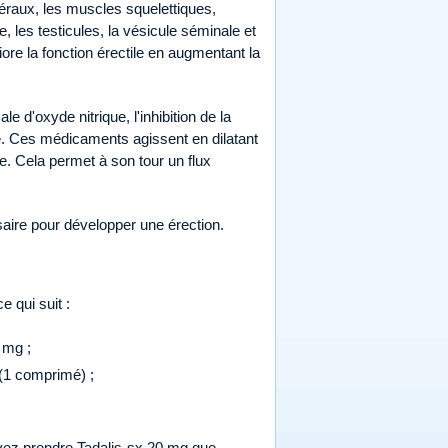
céraux, les muscles squelettiques,
ie, les testicules, la vésicule séminale et
ore la fonction érectile en augmentant la
e d'oxyde nitrique, l'inhibition de la
le. Ces médicaments agissent en dilatant
e. Cela permet à son tour un flux
saire pour développer une érection.
e qui suit :
 mg ;
(1 comprimé) ;
vez prendre Tadalis-sx 20 mg que