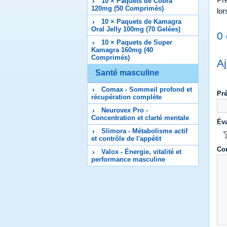
10 × Paquets de Cobra
120mg (50 Comprimés)
lo
10 × Paquets de Kamagra
Oral Jelly 100mg (70 Gelées)
0
10 × Paquets de Super
Kamagra 160mg (40
Comprimés)
Aj
Santé masculine
Comax - Sommeil profond et
Pr
récupération complète
Neurovex Pro -
Concentration et clarté mentale
Éva
Slimora - Métabolisme actif
et contrôle de l'appétit
Co
Valox - Énergie, vitalité et
performance masculine