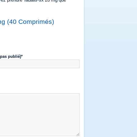
0mg (40 Comprimés)
 pas publié)*