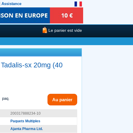
|
Assistance
Le panier est vide
 Tadalis-sx 20mg (40
paq.
Au panier
200317888234-10
Paquets Multiples
Ajanta Pharma Ltd.