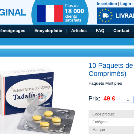
Inscription
|
Login
Témoignages
|
Encyclopédie
|
Articles
|
FAQ
|
Contact
10 Paquets de
Comprimés)
Paquets Multiples
Prix:
49 €
Code produit:
Catégorie:
Marque: