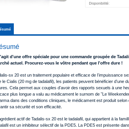
Disponibilité:
ésumé
ésumé
 s'agit d'une offre spéciale pour une commande groupée de Tadali
rché actuel. Procurez-vous le vôtre pendant que l'offre dure !
alis-sx 20 est un traitement populaire et efficace de l'impuissance s
 le Cialis (20 mg de tadalafil), les patients peuvent bénéficier d'une 
res. Cela permet aux couples d'avoir des rapports sexuels à une heur
ficace plus longue a valu au médicament le surnom de "Le Weekender
arma dans des conditions cliniques, le médicament est produit selon
antir sa sécurité et son efficacité.
ngrédient actif de Tadalis-sx 20 est le tadalafil, qui appartient à la fa
alafil est un inhibiteur sélectif de la PDE5. La PDE5 est présente da