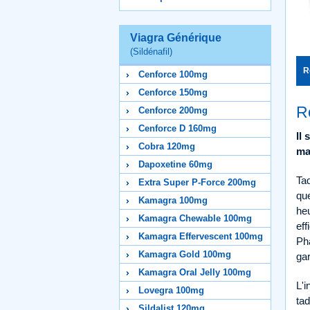
Viagra Générique
(Sildénafil)
R
Cenforce 100mg
Cenforce 150mg
R
Cenforce 200mg
Cenforce D 160mg
Il
Cobra 120mg
ma
Dapoxetine 60mg
Tad
Extra Super P-Force 200mg
que
Kamagra 100mg
heu
Kamagra Chewable 100mg
ef
Kamagra Effervescent 100mg
Ph
Kamagra Gold 100mg
gar
Kamagra Oral Jelly 100mg
L'i
Lovegra 100mg
tad
Sildalist 120mg