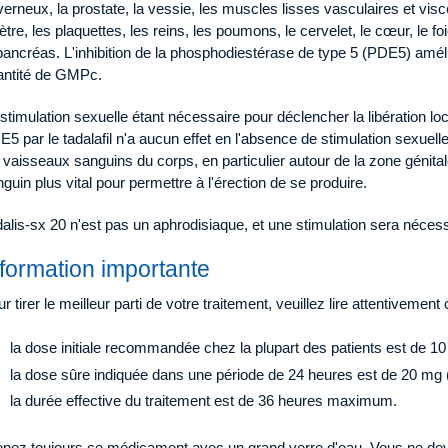
erneux, la prostate, la vessie, les muscles lisses vasculaires et vis
rètre, les plaquettes, les reins, les poumons, le cervelet, le cœur, le fo
pancréas. L'inhibition de la phosphodiestérase de type 5 (PDE5) améli
antité de GMPc.
stimulation sexuelle étant nécessaire pour déclencher la libération local
5 par le tadalafil n'a aucun effet en l'absence de stimulation sexuel
 vaisseaux sanguins du corps, en particulier autour de la zone génital
guin plus vital pour permettre à l'érection de se produire.
alis-sx 20 n'est pas un aphrodisiaque, et une stimulation sera néces
nformation importante
r tirer le meilleur parti de votre traitement, veuillez lire attentivement c
la dose initiale recommandée chez la plupart des patients est de 10
la dose sûre indiquée dans une période de 24 heures est de 20 mg 
la durée effective du traitement est de 36 heures maximum.
enez toujours ce médicament avec un grand verre d'eau. Vous ne de