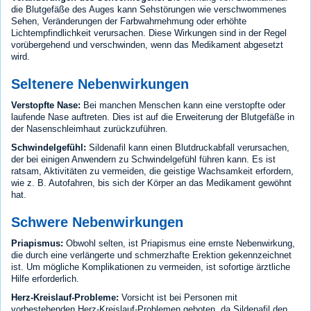
die Blutgefäße des Auges kann Sehstörungen wie verschwommenes
Sehen, Veränderungen der Farbwahrnehmung oder erhöhte
Lichtempfindlichkeit verursachen. Diese Wirkungen sind in der Regel
vorübergehend und verschwinden, wenn das Medikament abgesetzt
wird.
Seltenere Nebenwirkungen
Verstopfte Nase:
Bei manchen Menschen kann eine verstopfte oder
laufende Nase auftreten. Dies ist auf die Erweiterung der Blutgefäße in
der Nasenschleimhaut zurückzuführen.
Schwindelgefühl:
Sildenafil kann einen Blutdruckabfall verursachen,
der bei einigen Anwendern zu Schwindelgefühl führen kann. Es ist
ratsam, Aktivitäten zu vermeiden, die geistige Wachsamkeit erfordern,
wie z. B. Autofahren, bis sich der Körper an das Medikament gewöhnt
hat.
Schwere Nebenwirkungen
Priapismus:
Obwohl selten, ist Priapismus eine ernste Nebenwirkung,
die durch eine verlängerte und schmerzhafte Erektion gekennzeichnet
ist. Um mögliche Komplikationen zu vermeiden, ist sofortige ärztliche
Hilfe erforderlich.
Herz-Kreislauf-Probleme:
Vorsicht ist bei Personen mit
vorbestehenden Herz-Kreislauf-Problemen geboten, da Sildenafil den